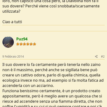
loro, non capisco una cosa però, la Diavolina non fa il
e
suo dovere? Perché viene così snobbata/scarsamente
utilizzata?
Ciao a tutti
Puz94
9 Febbraio 2014
#2
Il suo dovere lo fa certamente però tenerla nello zaino
non è il massimo, perché anche se sigillata bene può
creare un cattivo odore, parlo di quella chimica, quella
ecologica invece no ma, ad esempio si fa molta fatica ad
accenderla con un acciarino.
Funziona benissimo certamente, è un prodotto creato
appositamente, però è meglio avere un qualcosa che si
riesce ad accendere senza una fiamma diretta, che non
soffre l'umidità e su cui si può sempre contare e poi c'è