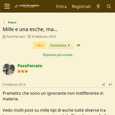
Entra
Registrati
Fuoco
Mille e una esche, ma...
C
D
PocoFerrato
9 Febbraio 2014
r
a
Ultimo
1 di 2
Successiva
e
t
a
a
t
d
Risposta più votata
o
i
r
I
PocoFerrato
e
n
D
i
i
z
s
i
9 Febbraio 2014
#1
c
o
u
Premetto che sono un ignorante non indifferente in
s
materia.
s
i
Vedo molti post su mille tipi di esche tutte diverse tra
o
n