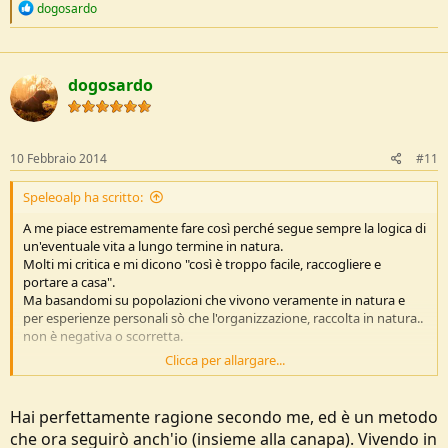
R
dogosardo
e
a
c
t
dogosardo
i
o
n
s
:
10 Febbraio 2014
#11
Speleoalp ha scritto:
A me piace estremamente fare così perché segue sempre la logica di
un'eventuale vita a lungo termine in natura.
Molti mi critica e mi dicono "così è troppo facile, raccogliere e
portare a casa".
Ma basandomi su popolazioni che vivono veramente in natura e
per esperienze personali sò che l'organizzazione, raccolta in natura..
non è negativa o scorretta.
Clicca per allargare...
Per quello che sono motivatissimo e soddisfatto di questi metodi.
Hai perfettamente ragione secondo me, ed è un metodo
che ora seguirò anch'io (insieme alla canapa). Vivendo in