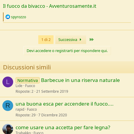
Il fuoco da bivacco - Avventurosamente.it
R
spyrozzo
e
a
c
t
Ultimo
1 di 2
Successiva
i
o
n
Devi accedere o registrarti per rispondere qui.
s
:
Discussioni simili
Barbecue in una riserva naturale
Normativa
L
Lide
Fuoco
Risposte
2
21 Settembre 2019
una buona esca per accendere il fuoco....
R
rapid
Fuoco
Risposte
29
7 Dicembre 2020
come usare una accetta per fare legna?
Trabakko
Fuoco