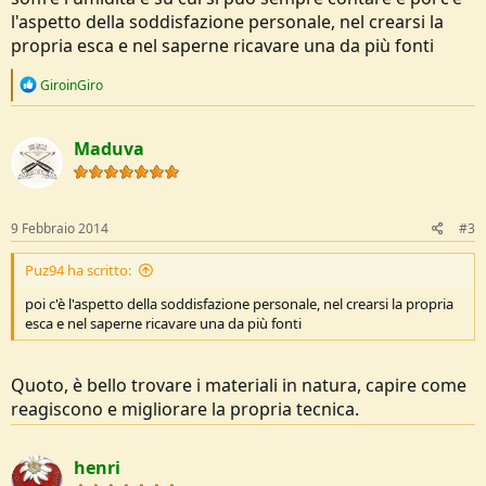
l'aspetto della soddisfazione personale, nel crearsi la
propria esca e nel saperne ricavare una da più fonti
R
GiroinGiro
e
a
c
Maduva
t
i
o
n
s
9 Febbraio 2014
#3
:
Puz94 ha scritto:
poi c'è l'aspetto della soddisfazione personale, nel crearsi la propria
esca e nel saperne ricavare una da più fonti
Quoto, è bello trovare i materiali in natura, capire come
reagiscono e migliorare la propria tecnica.
henri