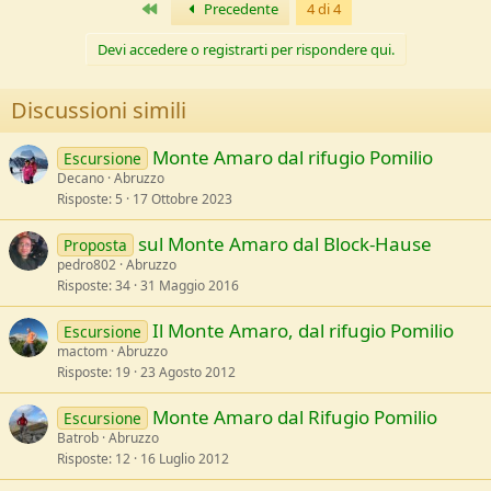
Primo
Precedente
4 di 4
e
Devi accedere o registrarti per rispondere qui.
Discussioni simili
Monte Amaro dal rifugio Pomilio
Escursione
Decano
Abruzzo
Risposte
5
17 Ottobre 2023
sul Monte Amaro dal Block-Hause
Proposta
pedro802
Abruzzo
Risposte
34
31 Maggio 2016
Il Monte Amaro, dal rifugio Pomilio
Escursione
mactom
Abruzzo
Risposte
19
23 Agosto 2012
Monte Amaro dal Rifugio Pomilio
Escursione
Batrob
Abruzzo
Risposte
12
16 Luglio 2012