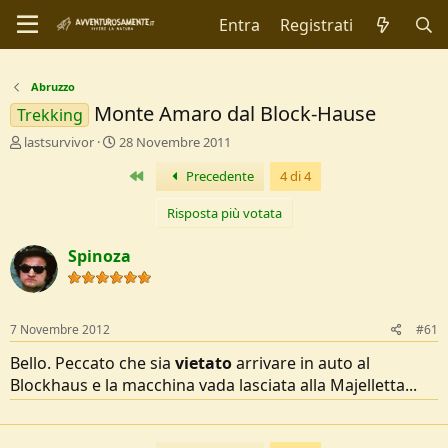
Entra
Registrati
Abruzzo
Monte Amaro dal Block-Hause
Trekking
C
D
lastsurvivor
28 Novembre 2011
r
a
Primo
Precedente
4 di 4
e
t
a
a
t
d
Risposta più votata
o
i
r
I
Spinoza
e
n
D
i
i
z
s
i
7 Novembre 2012
#61
c
o
u
Bello. Peccato che sia
vietato
arrivare in auto al
s
Blockhaus e la macchina vada lasciata alla Majelletta...
s
i
o
n