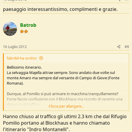
paesaggio interessantissimo, complimenti e grazie.
Batrob
16 Luglio 2012
#8
fabri64 ha scritto:
Bellissimo itinerario.
La selvaggia Majella attrae sempre. Sono andato due volte sul
monte Amaro ma sempre dal versante di Campo di Giove (Fonte
Romana).
Dunque, al Pomilio si può arrivare in macchina tranquillamente?
Forse faccio confusione con il Blockhaus ma ricordo di recente una
chiusura al traffico.
Clicca per allargare...
Te lo chiedo perche in autunno vorremmo fare il monte Acquaviva
Hanno chiuso al traffico gli ultimi 2.3 km che dal Rifugio
partendo dal Pomilio. Grazie!
Pomilio portano al Blockhaus e hanno chiamato
l'itinerario "Indro Montanelli".
Ciao