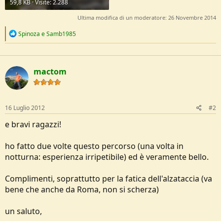
59,8 KB · Visite: 2.288
Ultima modifica di un moderatore:
26 Novembre 2014
R
Spinoza
e
Samb1985
e
a
c
t
mactom
i
o
n
s
:
16 Luglio 2012
#2
e bravi ragazzi!
ho fatto due volte questo percorso (una volta in
notturna: esperienza irripetibile) ed è veramente bello.
Complimenti, soprattutto per la fatica dell'alzataccia (va
bene che anche da Roma, non si scherza)
un saluto,