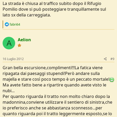
La strada è chiusa al traffico subito dopo il Rifugio
Fabrizio
Pomilio dove si può posteggiare tranquillamente sul
lato sx della carreggiata.
R
fabri64
e
a
c
Aelion
t
A
i
o
n
s
16 Luglio 2012
#9
:
Gran bella escursione,complimenti!!!La fatica viene
ripagata dai paesaggi stupendi!Però andare sulla
majella e stare così poco tempo è un peccato mortale!
Ma avete fatto bene a ripartire quando avete visto le
nubi...
Per quanto riguarda il tratto non molto chiaro dopo la
madonnina,conviene utilizzare il sentiero di sinistra,che
io preferisco anche se abbastanza sconnesso...per
quanto riguarda poi il tratto leggermente esposto,se lo