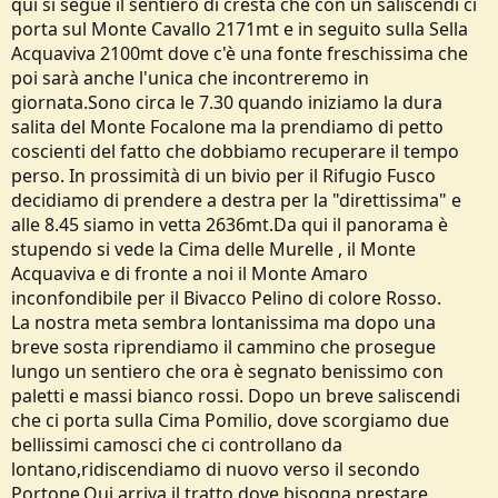
qui si segue il sentiero di cresta che con un saliscendi ci
porta sul Monte Cavallo 2171mt e in seguito sulla Sella
Acquaviva 2100mt dove c'è una fonte freschissima che
poi sarà anche l'unica che incontreremo in
giornata.Sono circa le 7.30 quando iniziamo la dura
salita del Monte Focalone ma la prendiamo di petto
coscienti del fatto che dobbiamo recuperare il tempo
perso. In prossimità di un bivio per il Rifugio Fusco
decidiamo di prendere a destra per la "direttissima" e
alle 8.45 siamo in vetta 2636mt.Da qui il panorama è
stupendo si vede la Cima delle Murelle , il Monte
Acquaviva e di fronte a noi il Monte Amaro
inconfondibile per il Bivacco Pelino di colore Rosso.
La nostra meta sembra lontanissima ma dopo una
breve sosta riprendiamo il cammino che prosegue
lungo un sentiero che ora è segnato benissimo con
paletti e massi bianco rossi. Dopo un breve saliscendi
che ci porta sulla Cima Pomilio, dove scorgiamo due
bellissimi camosci che ci controllano da
lontano,ridiscendiamo di nuovo verso il secondo
Portone.Qui arriva il tratto dove bisogna prestare