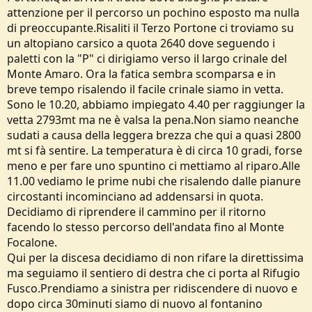
attenzione per il percorso un pochino esposto ma nulla
di preoccupante.Risaliti il Terzo Portone ci troviamo su
un altopiano carsico a quota 2640 dove seguendo i
paletti con la "P" ci dirigiamo verso il largo crinale del
Monte Amaro. Ora la fatica sembra scomparsa e in
breve tempo risalendo il facile crinale siamo in vetta.
Sono le 10.20, abbiamo impiegato 4.40 per raggiunger la
vetta 2793mt ma ne è valsa la pena.Non siamo neanche
sudati a causa della leggera brezza che qui a quasi 2800
mt si fà sentire. La temperatura è di circa 10 gradi, forse
meno e per fare uno spuntino ci mettiamo al riparo.Alle
11.00 vediamo le prime nubi che risalendo dalle pianure
circostanti incominciano ad addensarsi in quota.
Decidiamo di riprendere il cammino per il ritorno
facendo lo stesso percorso dell'andata fino al Monte
Focalone.
Qui per la discesa decidiamo di non rifare la direttissima
ma seguiamo il sentiero di destra che ci porta al Rifugio
Fusco.Prendiamo a sinistra per ridiscendere di nuovo e
dopo circa 30minuti siamo di nuovo al fontanino