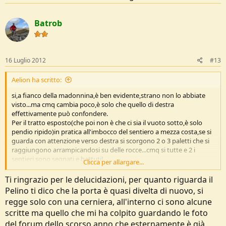
Batrob
16 Luglio 2012
#13
Aelion ha scritto:
si,a fianco della madonnina,è ben evidente,strano non lo abbiate
visto...ma cmq cambia poco,è solo che quello di destra
effettivamente può confondere.
Per il tratto esposto(che poi non è che ci sia il vuoto sotto,è solo
pendio ripido)in pratica all'imbocco del sentiero a mezza costa,se si
guarda con attenzione verso destra si scorgono 2 o 3 paletti che si
raggiungono arrampicandosi su delle rocce...cmq si tutte e 2 i
sentieri sono segnati e battuti!
Clicca per allargare...
come vi è sembrato il bivacco pelino?
Con tristezza ho potuto constatare che sta ridiventando lo schifo
Ti ringrazio per le delucidazioni, per quanto riguarda il
che era,per via degli incivili che pullulano anche lì.L'anno scorso le
Pelino ti dico che la porta è quasi divelta di nuovo, si
pareti erano questi senza scritte...quest'anno già sono aumentate di
regge solo con una cerniera, all'interno ci sono alcune
molto...
scritte ma quello che mi ha colpito guardando le foto
del forum dello scorso anno che esternamente è già