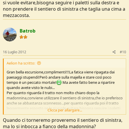
si vuole evitare,bisogna seguire i paletti sulla destra e
non prendere il sentiero di sinistra che taglia una cima a
mezzacosta.
Batrob
16 Luglio 2012
#10
Aelion ha scritto:
Gran bella escursione,complimenti!!!La fatica viene ripagata dai
paesaggi stupendi!Però andare sulla majella e stare così poco
tempo è un peccato mortale!
Ma avete fatto bene a ripartire
quando avete visto le nubi...
Per quanto riguarda il tratto non molto chiaro dopo la
madonnina,conviene utilizzare il sentiero di sinistra,che io preferisco
anche se abbastanza sconnesso...per quanto riguarda poi il tratto
leggermente esposto,se lo si vuole evitare,bisogna seguire i paletti
Clicca per allargare...
sulla destra e non prendere il sentiero di sinistra che taglia una cima
a mezzacosta.
Quando ci torneremo proveremo il sentiero di sinistra,
ma lo si inbocca a fianco della madonnina?