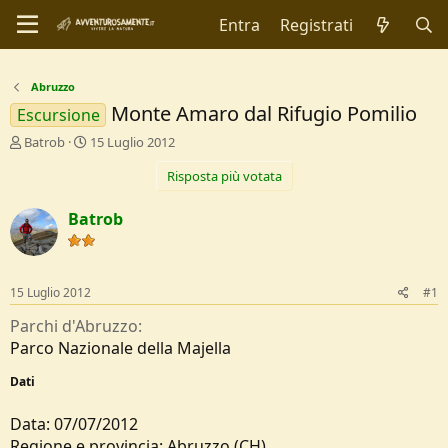
Entra
Registrati
Abruzzo
Monte Amaro dal Rifugio Pomilio
Escursione
C
D
Batrob
15 Luglio 2012
r
a
Risposta più votata
e
t
a
a
t
d
Batrob
o
i
r
I
e
n
D
i
15 Luglio 2012
#1
i
z
s
i
Parchi d'Abruzzo
c
o
Parco Nazionale della Majella
u
s
Dati
s
i
Data: 07/07/2012
o
Regione e provincia: Abruzzo (CH)
n