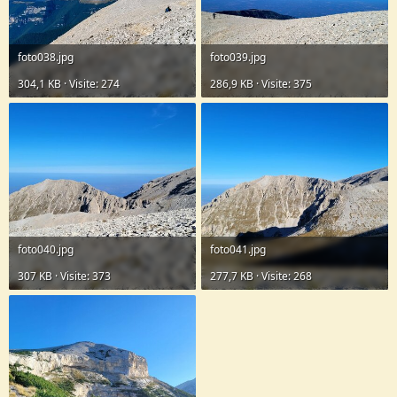
foto038.jpg
foto039.jpg
304,1 KB · Visite: 274
286,9 KB · Visite: 375
foto040.jpg
foto041.jpg
307 KB · Visite: 373
277,7 KB · Visite: 268