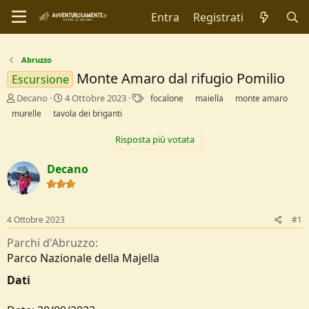
Entra
Registrati
Abruzzo
Monte Amaro dal rifugio Pomilio
Escursione
C
D
T
Decano
4 Ottobre 2023
focalone
maiella
monte amaro
r
a
a
murelle
tavola dei briganti
e
t
g
a
a
Risposta più votata
t
d
o
i
Decano
r
I
e
n
D
i
i
z
4 Ottobre 2023
#1
s
i
c
o
Parchi d'Abruzzo
u
Parco Nazionale della Majella
s
s
Dati
i
o
n