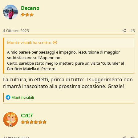
c
Decano
t
i
o
n
s
4 Ottobre 2023
#3
:
Montinvisibili ha scritto:
A mio parere per paesaggi e impegno, l'escursione di maggior
soddisfazione sull'Appennino.
Certo, sarebbe stato meglio metterci pure un visita "culturale" al
Birrificio Maiella di Pretoro.
La cultura, in effetti, prima di tutto: il suggerimento non
rimarrà inascoltato alla prossima occasione. Grazie!
R
Montinvisibili
e
a
c
C2C7
t
i
o
n
s