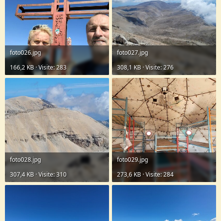
foto026.jpg
foto027.jpg
166,2 KB · Visite: 283
308,1 KB · Visite: 276
foto028.jpg
foto029.jpg
307,4 KB · Visite: 310
273,6 KB · Visite: 284