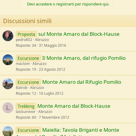
lo spettacolare anfiteatro delle Murelle. Dalla sommità del Focalone
Devi accedere o registrarti per rispondere qui.
poi abbiamo affrontato i saliscendi dei Tre Portoni con sempre in
vista la remota vetta del Monte Amaro con il bivacco Pelino in
evidenza. Infine, la salita finale in cima dove, nonostante qualche
Discussioni simili
persona di troppo (d’altra parte inevitabile in una giornata così
spettacolare), ci siamo goduti il panorama e sorpresi per avercela
sul Monte Amaro dal Block-Hause
fatta. La strada del ritorno, identica all’andata, ci ha ricondotto alla
Proposta
macchina giusto al tramonto e in tempo per la ricerca della meritata
pedro802
Abruzzo
cena a base di funghi e arrosticini di fegato in una trattoria di
Risposte
34
31 Maggio 2016
Lettomanoppello.
Il Monte Amaro, dal rifugio Pomilio
Escursione
mactom
Abruzzo
Risposte
19
23 Agosto 2012
Monte Amaro dal Rifugio Pomilio
Escursione
Batrob
Abruzzo
Risposte
12
16 Luglio 2012
Monte Amaro dal Block-Hause
Trekking
L
lastsurvivor
Abruzzo
Risposte
60
7 Novembre 2012
Maiella: Tavola Briganti e Monte
Escursione