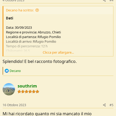
4 Ottobre 2023
#4
:
Decano ha scritto:
Dati
Data: 30/09/2023
Regione e provincia: Abruzzo, Chieti
Località di partenza: Rifugio Pomilio
Località di arrivo: Rifugio Pomilio
Tempo di percorrenza: 12 h
Chilometri: 26,5
Clicca per allargare...
Grado di difficoltà
: EE
Segnaletica: Sentiero P Parco Maiella segni biancorossi
Splendido! E bel racconto fotografico.
Dislivello in salita: 1700
Dislivello in discesa: 1700
R
Decano
Quota massima: 2793
e
Accesso stradale: Rifugio Pomilio, Pretoro (CH)
a
c
Traccia GPS Rifugio Pomilio-Monte Amaro
southrim
t
https://www.decano.it/GITE/PASSEGGIATE_FATTE/MAIELLA/maiella_f
i
ront.htm
o
n
s
16 Ottobre 2023
#5
Descrizione
:
Mi hai ricordato quanto mi sia mancato il mio