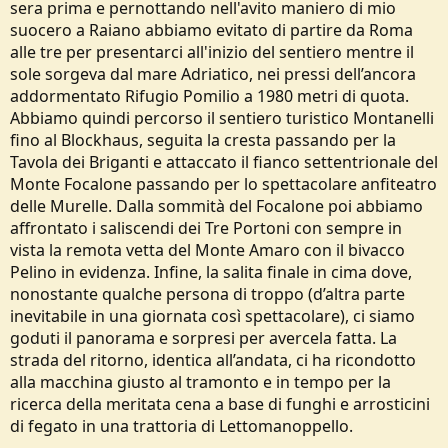
sera prima e pernottando nell'avito maniero di mio
suocero a Raiano abbiamo evitato di partire da Roma
alle tre per presentarci all'inizio del sentiero mentre il
sole sorgeva dal mare Adriatico, nei pressi dell’ancora
addormentato Rifugio Pomilio a 1980 metri di quota.
Abbiamo quindi percorso il sentiero turistico Montanelli
fino al Blockhaus, seguita la cresta passando per la
Tavola dei Briganti e attaccato il fianco settentrionale del
Monte Focalone passando per lo spettacolare anfiteatro
delle Murelle. Dalla sommità del Focalone poi abbiamo
affrontato i saliscendi dei Tre Portoni con sempre in
vista la remota vetta del Monte Amaro con il bivacco
Pelino in evidenza. Infine, la salita finale in cima dove,
nonostante qualche persona di troppo (d’altra parte
inevitabile in una giornata così spettacolare), ci siamo
goduti il panorama e sorpresi per avercela fatta. La
strada del ritorno, identica all’andata, ci ha ricondotto
alla macchina giusto al tramonto e in tempo per la
ricerca della meritata cena a base di funghi e arrosticini
di fegato in una trattoria di Lettomanoppello.