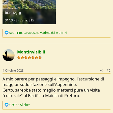
foto042.jpg
314,3 KB · Visite: 315
R
southrim
,
carabosse
,
Madmax81
e altri 4
e
a
c
t
Montinvisibili
i
o
n
s
:
4 Ottobre 2023
#2
A mio parere per paesaggi e impegno, l'escursione di
maggior soddisfazione sull'Appennino.
Certo, sarebbe stato meglio metterci pure un visita
"culturale" al Birrificio Maiella di Pretoro.
R
C2C7
e
Skelter
e
a