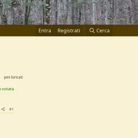
Entra
Registrati
Cerca
pini loricati
ù votata
#1