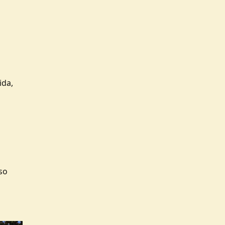
ida,
so