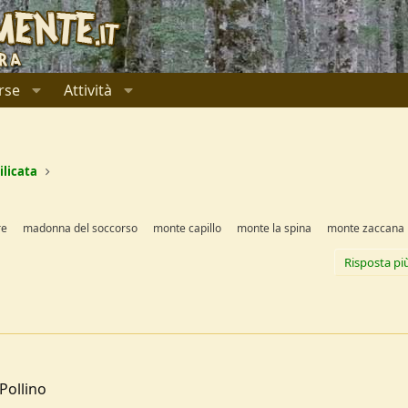
rse
Attività
ilicata
re
madonna del soccorso
monte capillo
monte la spina
monte zaccana
Risposta pi
Pollino