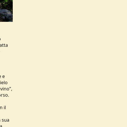
o
atta
e
e e
ielo
vino”,
orso.
 il
a sua
va