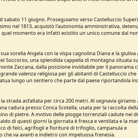
d sabato 11 giugno. Proseguiamo verso Castelluccio Superi
simo nel 1813, acquistò l'autonomia amministrativa, detenu
a quel momento era infatti esistito un unico comune dal no
sua sorella Angela con la vispa cagnolina Diana e la giuliva
del Soccorso, una splendida cappella di montagna situata s
onte Zaccana, dalla posizione invidiabile per il panorama c
grande valenza religiosa per gli abitanti di Castelluccio che 
tua lungo un sentiero che parte dal paese riportandola in
a strada asfaltata per circa 200 metri. Al segnavia giriamo 
na radura presso Conca Scotella, usata per la raccolta dell
 di pietre. A motivo delle piogge torrenziali cadute nei d
do di questi giorni la giornata è fresca e ventilata e la mar
di felci, agrifogli e fioriture di trifoglio, campanula e
o che va avanti e indietro con impetuosa frenesia.