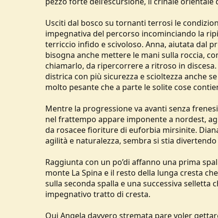
pezzo forte dell’escursione, il crinale orientale
Usciti dal bosco su tornanti terrosi le condizio
impegnativa del percorso incominciando la ripid
terriccio infido e scivoloso. Anna, aiutata dal 
bisogna anche mettere le mani sulla roccia, co
chiamarlo, da ripercorrere a ritroso in discesa.
districa con più sicurezza e scioltezza anche 
molto pesante che a parte le solite cose contien
Mentre la progressione va avanti senza frenesi
nel frattempo appare imponente a nordest, agli 
da rosacee fioriture di euforbia mirsinite. Dia
agilità e naturalezza, sembra si stia diverten
Raggiunta con un po’di affanno una prima spall
monte La Spina e il resto della lunga cresta ch
sulla seconda spalla e una successiva selletta 
impegnativo tratto di cresta.
Qui Angela davvero stremata pare voler gettare