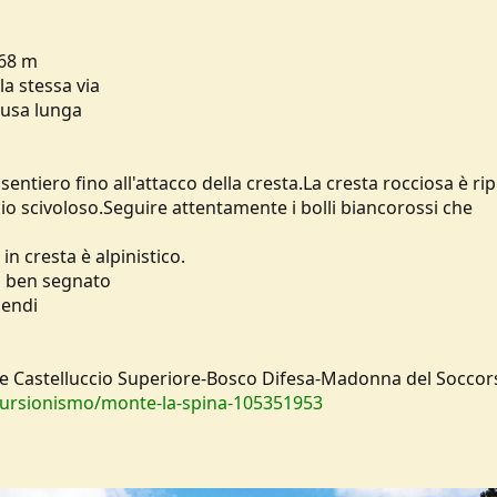
068 m
la stessa via
ausa lunga
l sentiero fino all'attacco della cresta.La cresta rocciosa è rip
io scivoloso.Seguire attentamente i bolli biancorossi che
in cresta è alpinistico.
so ben segnato
cendi
one Castelluccio Superiore-Bosco Difesa-Madonna del Soccor
escursionismo/monte-la-spina-105351953