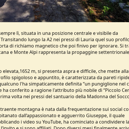
 sempre lì, situata in una posizione centrale e visibile da
ransitando lungo la A2 nei pressi di Lauria quel suo profil
orta di richiamo magnetico che poi finivo per ignorare. Si tr
ccana e Monte Alpi rappresenta la propaggine settentrional
evata,1652 m, si presenta aspra e difficile, che mette alla
rofilo spigoloso e appuntito, è caratterizzata da pareti ripid
qualcuno l'ha simpaticamente definita “un pungiglione nel c
 ha conferito a ragione l'attributo più nobile di “Piccolo Cer
prima volta nei pressi del santuario della Madonna del Socc
attraente montagna è nata dalla frequentazione sui social con
pitanato dall’appassionato e agguerrito Giuseppe, il quale
blicando i video su YouTube, ha cominciato a condividere l
nvito e si sono affiliati. Dopo diversi mesi finalmente arri