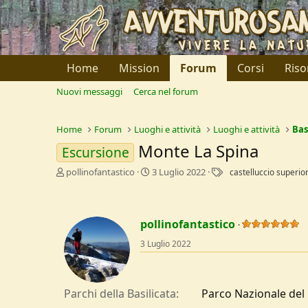
Home
Mission
Forum
Corsi
Riso
Nuovi messaggi
Cerca nel forum
Home
Forum
Luoghi e attività
Luoghi e attività
Bas
Monte La Spina
Escursione
C
D
T
pollinofantastico
3 Luglio 2022
castelluccio superio
r
a
a
e
t
g
a
a
t
d
pollinofantastico
o
i
3 Luglio 2022
r
I
e
n
D
i
i
z
Parchi della Basilicata
Parco Nazionale del 
s
i
c
o