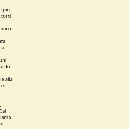
e più
scorci
timo e
ata
na.
uni
uardo
ie alla
ormi
,
Cai
ediamo
al