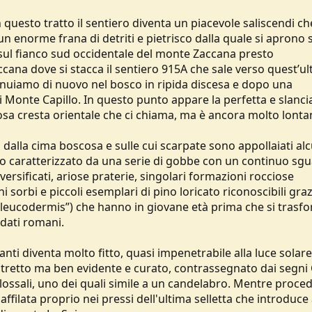
 questo tratto il sentiero diventa un piacevole saliscendi ch
 un enorme frana di detriti e pietrisco dalla quale si aprono 
sul fianco sud occidentale del monte Zaccana presto
ccana dove si stacca il sentiero 915A che sale verso quest’ul
sinuiamo di nuovo nel bosco in ripida discesa e dopo una
di Monte Capillo. In questo punto appare la perfetta e slanci
osa cresta orientale che ci chiama, ma è ancora molto lonta
 dalla cima boscosa e sulle cui scarpate sono appollaiati alc
ratto caratterizzato da una serie di gobbe con un continuo sg
ersificati, ariose praterie, singolari formazioni rocciose
i sorbi e piccoli esemplari di pino loricato riconoscibili graz
e “leucodermis”) che hanno in giovane età prima che si trasf
oldati romani.
nti diventa molto fitto, quasi impenetrabile alla luce solare
o stretto ma ben evidente e curato, contrassegnato dai segni 
lossali, uno dei quali simile a un candelabro. Mentre proc
ffilata proprio nei pressi dell'ultima selletta che introduce 