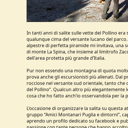
In tanti anni di salite sulle vette del Pollino era
qualunque cima del versante lucano del parco. T
alpestre di perfetta piramide mi invitava, una s
di monte La Spina, che insieme al limitrofo Za
dell'area protetta più grande d’Italia.
Pur non essendo una montagna di quota molto el
prova anche gli escursionisti più allenati. Dal p
rocciose nel versante sud orientale, tanto che 
del Pollino”. Qualcun altro più elegantemente le
cosa che ho fatto anch’io osservandola per la 
L’occasione di organizzare la salita su questa 
gruppo “Amici Montanari Puglia e dintorni”, ca
aprendo un profilo dedicato su facebook e pub
passione con tante persone che hanno accolto l’i