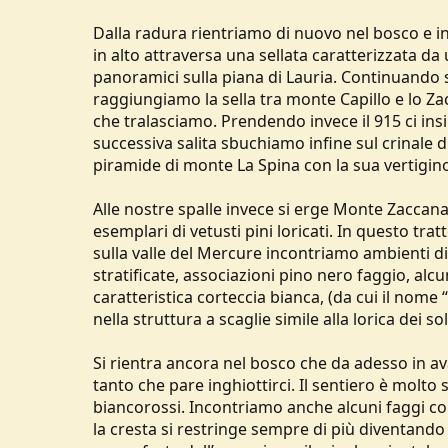
Dalla radura rientriamo di nuovo nel bosco e in
in alto attraversa una sellata caratterizzata da
panoramici sulla piana di Lauria. Continuando 
raggiungiamo la sella tra monte Capillo e lo Za
che tralasciamo. Prendendo invece il 915 ci in
successiva salita sbuchiamo infine sul crinale 
piramide di monte La Spina con la sua vertigin
Alle nostre spalle invece si erge Monte Zaccana
esemplari di vetusti pini loricati. In questo t
sulla valle del Mercure incontriamo ambienti div
stratificate, associazioni pino nero faggio, alcun
caratteristica corteccia bianca, (da cui il nom
nella struttura a scaglie simile alla lorica dei s
Si rientra ancora nel bosco che da adesso in ava
tanto che pare inghiottirci. Il sentiero è molt
biancorossi. Incontriamo anche alcuni faggi co
la cresta si restringe sempre di più diventando a