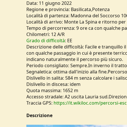
Data: 11 giugno 2022
u
Regione e provincia: Basilicata,Potenza
s
Località di partenza: Madonna del Soccorso 1
s
i
Località di arrivo: Monte La Spina e ritorno per 
o
Tempo di percorrenza: 9 ore ca con qualche p
n
Chilometri: 12 A/R
e
Grado di difficoltà
: EE
Descrizione delle difficoltà: Facile e tranquillo i
con qualche passaggio in cui è presente terricc
indicano naturalmente il percorso più sicuro.
Periodo consigliato: Sempre.In inverno il tratto 
Segnaletica: ottima dall'inizio alla fine.Percor
Dislivello in salita: 584 m senza calcolare i salis
Dislivello in discesa: idem
Quota massima: 1652 m
Accesso stradale: A2 uscita Lauria sud.Direzi
Traccia GPS:
https://it.wikiloc.com/percorsi-
Descrizione