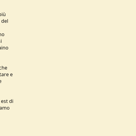
più
 del
mo
i
aino
 che
tare e
e
est di
tiamo