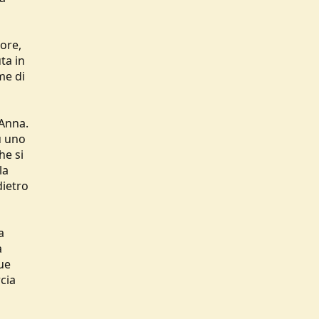
ore,
ta in
me di
 Anna.
u uno
he si
la
dietro
a
a
ue
cia