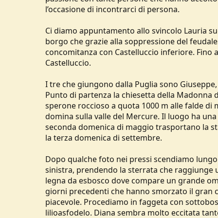
l’occasione di incontrarci di persona.
Ci diamo appuntamento allo svincolo Lauria su
borgo che grazie alla soppressione del feudale
concomitanza con Castelluccio inferiore. Fino 
Castelluccio.
I tre che giungono dalla Puglia sono Giuseppe, 
Punto di partenza la chiesetta della Madonna 
sperone roccioso a quota 1000 m alle falde di m
domina sulla valle del Mercure. Il luogo ha una 
seconda domenica di maggio trasportano la sta
la terza domenica di settembre.
Dopo qualche foto nei pressi scendiamo lungo l
sinistra, prendendo la sterrata che raggiunge u
legna da esbosco dove compare un grande omino
giorni precedenti che hanno smorzato il gran cal
piacevole. Procediamo in faggeta con sottobosco 
lilioasfodelo. Diana sembra molto eccitata tant