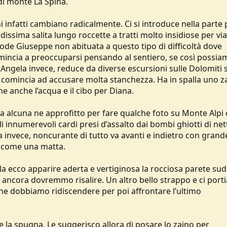
 di monte La Spina.
ni infatti cambiano radicalmente. Ci si introduce nella parte 
issima salita lungo roccette a tratti molto insidiose per via
prode Giuseppe non abituata a questo tipo di difficoltà dove
mincia a preoccuparsi pensando al sentiero, se così possia
 Angela invece, reduce da diverse escursioni sulle Dolomiti s
se comincia ad accusare molta stanchezza. Ha in spalla uno z
e anche l’acqua e il cibo per Diana.
a alcuna ne approfitto per fare qualche foto su Monte Alpi
innumerevoli cardi presi d’assalto dai bombi ghiotti di net
na invece, noncurante di tutto va avanti e indietro con grand
do come una matta.
a ecco apparire aderta e vertiginosa la rocciosa parete sud 
e ancora dovremmo risalire. Un altro bello strappo e ci por
che dobbiamo ridiscendere per poi affrontare l’ultimo
 la spugna. Le suggerisco allora di posare lo zaino per