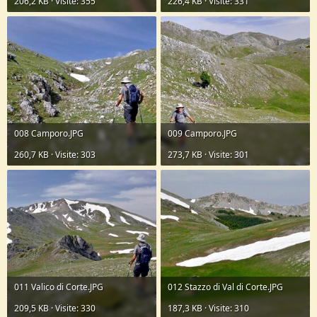
206,2 KB · Visite: 355
226,4 KB · Visite: 331
008 Camporo.JPG
009 Camporo.JPG
260,7 KB · Visite: 303
273,7 KB · Visite: 301
011 Valico di Corte.JPG
012 Stazzo di Val di Corte.JPG
209,5 KB · Visite: 330
187,3 KB · Visite: 310