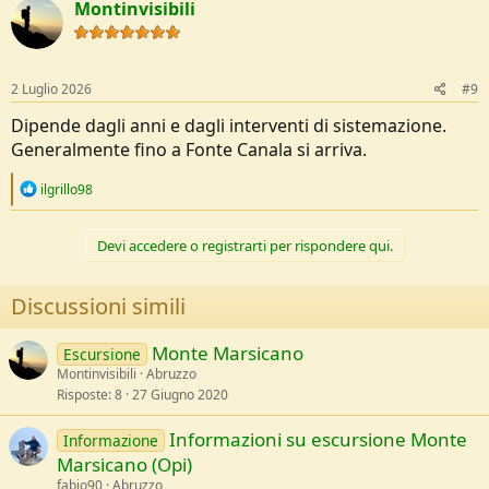
Montinvisibili
2 Luglio 2026
#9
Dipende dagli anni e dagli interventi di sistemazione.
Generalmente fino a Fonte Canala si arriva.
R
ilgrillo98
e
a
c
Devi accedere o registrarti per rispondere qui.
t
i
o
Discussioni simili
n
s
:
Monte Marsicano
Escursione
Montinvisibili
Abruzzo
Risposte
8
27 Giugno 2020
Informazioni su escursione Monte
Informazione
Marsicano (Opi)
fabio90
Abruzzo