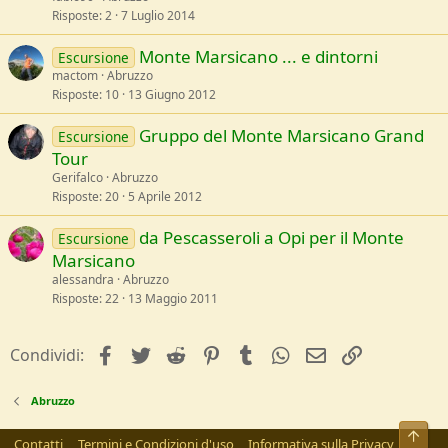
Risposte
2
7 Luglio 2014
Monte Marsicano ... e dintorni
Escursione
mactom
Abruzzo
Risposte
10
13 Giugno 2012
Gruppo del Monte Marsicano Grand
Escursione
Tour
Gerifalco
Abruzzo
Risposte
20
5 Aprile 2012
da Pescasseroli a Opi per il Monte
Escursione
Marsicano
alessandra
Abruzzo
Risposte
22
13 Maggio 2011
facebook
Twitter
Reddit
Pinterest
Tumblr
WhatsApp
e-mail
Link
Condividi:
Abruzzo
Alto
Contatti
Termini e Condizioni d'uso
Informativa sulla Privacy