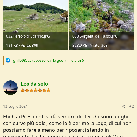
032 Ferroio di Scanno.JPG
033 Sorgenti del Tasso.JPG
181 KB · Visite: 309
323,9 KB · Visite: 363
R
ilgrillo98
,
carabosse
,
carlo guerrini
e altri 5
e
a
c
t
Leo da solo
i
o
n
s
:
12 Luglio 2021
#2
Eheh ai Presidenti si dà sempre del lei... Ci sono luoghi
con curve più dolci, come lo è per me la Laga, di cui non
possiamo fare a meno per riposarci stando in
movimento. Lei fa sempre belle escursioni e gli Orapi