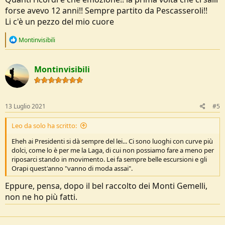
forse avevo 12 anni!! Sempre partito da Pescasseroli!!
Li c'è un pezzo del mio cuore
R
Montinvisibili
e
a
c
Montinvisibili
t
i
o
n
s
13 Luglio 2021
#5
:
Leo da solo ha scritto:
Eheh ai Presidenti si dà sempre del lei... Ci sono luoghi con curve più
dolci, come lo è per me la Laga, di cui non possiamo fare a meno per
riposarci stando in movimento. Lei fa sempre belle escursioni e gli
Orapi quest'anno "vanno di moda assai".
Eppure, pensa, dopo il bel raccolto dei Monti Gemelli,
non ne ho più fatti.