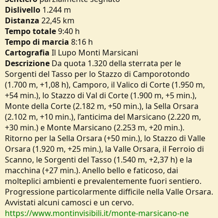
e
Dislivello
1.244 m
Distanza
22,45 km
Tempo totale
9:40 h
Tempo di marcia
8:16 h
Cartografia
Il Lupo Monti Marsicani
Descrizione
Da quota 1.320 della sterrata per le
Sorgenti del Tasso per lo Stazzo di Camporotondo
(1.700 m, +1,08 h), Camporo, il Valico di Corte (1.950 m,
+54 min.), lo Stazzo di Val di Corte (1.900 m, +5 min.),
Monte della Corte (2.182 m, +50 min.), la Sella Orsara
(2.102 m, +10 min.), l’anticima del Marsicano (2.220 m,
+30 min.) e Monte Marsicano (2.253 m, +20 min.).
Ritorno per la Sella Orsara (+50 min.), lo Stazzo di Valle
Orsara (1.920 m, +25 min.), la Valle Orsara, il Ferroio di
Scanno, le Sorgenti del Tasso (1.540 m, +2,37 h) e la
macchina (+27 min.). Anello bello e faticoso, dai
molteplici ambienti e prevalentemente fuori sentiero.
Progressione particolarmente difficile nella Valle Orsara.
Avvistati alcuni camosci e un cervo.
https://www.montinvisibili.it/monte-marsicano-ne