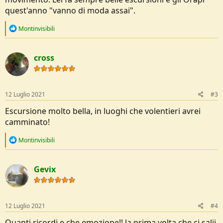
quest'anno "vanno di moda assai".
R
Montinvisibili
e
a
c
cross
t
i
o
n
s
12 Luglio 2021
#3
:
Escursione molto bella, in luoghi che volentieri avrei
camminato!
R
Montinvisibili
e
a
c
Gevix
t
i
o
n
s
12 Luglio 2021
#4
:
Quanti ricordi e che emozione!! la prima volta che ci salii