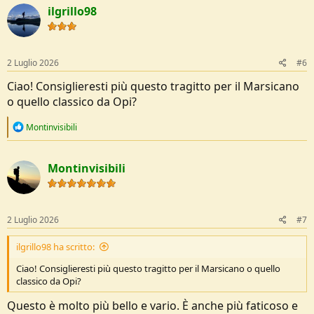
ilgrillo98
2 Luglio 2026
#6
Ciao! Consiglieresti più questo tragitto per il Marsicano
o quello classico da Opi?
R
Montinvisibili
e
a
c
Montinvisibili
t
i
o
n
s
2 Luglio 2026
#7
:
ilgrillo98 ha scritto:
Ciao! Consiglieresti più questo tragitto per il Marsicano o quello
classico da Opi?
Questo è molto più bello e vario. È anche più faticoso e