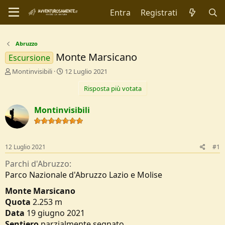
Entra
Registrati
Abruzzo
Monte Marsicano
Escursione
C
D
Montinvisibili
12 Luglio 2021
r
a
Risposta più votata
e
t
a
a
t
d
Montinvisibili
o
i
r
I
e
n
D
i
12 Luglio 2021
#1
i
z
s
i
Parchi d'Abruzzo
c
o
Parco Nazionale d'Abruzzo Lazio e Molise
u
s
Monte Marsicano
s
Quota
2.253 m
i
Data
19 giugno 2021
o
Sentiero
parzialmente segnato
n