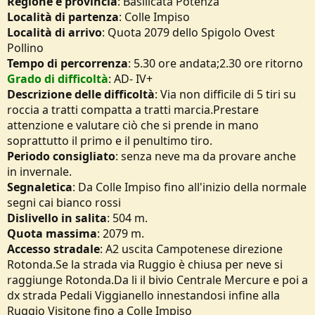
Regione e provincia
: Basilicata Potenza
e
Località di partenza
: Colle Impiso
Località di arrivo
: Quota 2079 dello Spigolo Ovest
Pollino
Tempo di percorrenza
: 5.30 ore andata;2.30 ore ritorno
Grado di difficoltà
: AD- IV+
Descrizione delle difficoltà
: Via non difficile di 5 tiri su
roccia a tratti compatta a tratti marcia.Prestare
attenzione e valutare ciò che si prende in mano
soprattutto il primo e il penultimo tiro.
Periodo consigliato
: senza neve ma da provare anche
in invernale.
Segnaletica
: Da Colle Impiso fino all'inizio della normale
segni cai bianco rossi
Dislivello in salita
: 504 m.
Quota massima
: 2079 m.
Accesso stradale
: A2 uscita Campotenese direzione
Rotonda.Se la strada via Ruggio è chiusa per neve si
raggiunge Rotonda.Da li il bivio Centrale Mercure e poi a
dx strada Pedali Viggianello innestandosi infine alla
Ruggio Visitone fino a Colle Impiso