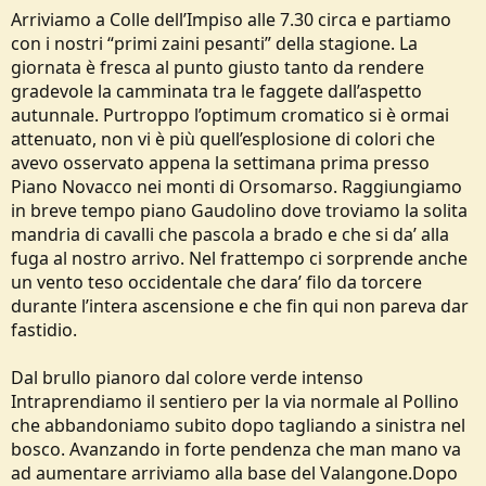
Arriviamo a Colle dell’Impiso alle 7.30 circa e partiamo
con i nostri “primi zaini pesanti” della stagione. La
giornata è fresca al punto giusto tanto da rendere
gradevole la camminata tra le faggete dall’aspetto
autunnale. Purtroppo l’optimum cromatico si è ormai
attenuato, non vi è più quell’esplosione di colori che
avevo osservato appena la settimana prima presso
Piano Novacco nei monti di Orsomarso. Raggiungiamo
in breve tempo piano Gaudolino dove troviamo la solita
mandria di cavalli che pascola a brado e che si da’ alla
fuga al nostro arrivo. Nel frattempo ci sorprende anche
un vento teso occidentale che dara’ filo da torcere
durante l’intera ascensione e che fin qui non pareva dar
fastidio.
Dal brullo pianoro dal colore verde intenso
Intraprendiamo il sentiero per la via normale al Pollino
che abbandoniamo subito dopo tagliando a sinistra nel
bosco. Avanzando in forte pendenza che man mano va
ad aumentare arriviamo alla base del Valangone.Dopo