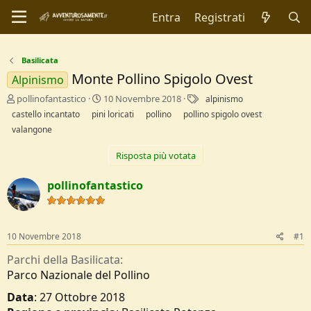
Entra
Registrati
Basilicata
Monte Pollino Spigolo Ovest
Alpinismo
C
D
T
pollinofantastico
10 Novembre 2018
alpinismo
r
a
a
castello incantato
pini loricati
pollino
pollino spigolo ovest
e
t
g
valangone
a
a
t
d
Risposta più votata
o
i
r
I
pollinofantastico
e
n
D
i
i
z
s
i
c
o
10 Novembre 2018
#1
u
Parchi della Basilicata
s
s
Parco Nazionale del Pollino
i
Data
: 27 Ottobre 2018
o
n