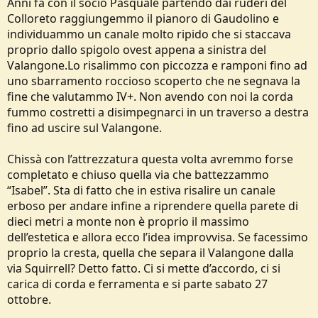
Anni fa con il socio Pasquale partendo dai ruderi del
Colloreto raggiungemmo il pianoro di Gaudolino e
individuammo un canale molto ripido che si staccava
proprio dallo spigolo ovest appena a sinistra del
Valangone.Lo risalimmo con piccozza e ramponi fino ad
uno sbarramento roccioso scoperto che ne segnava la
fine che valutammo IV+. Non avendo con noi la corda
fummo costretti a disimpegnarci in un traverso a destra
fino ad uscire sul Valangone.
Chissà con l’attrezzatura questa volta avremmo forse
completato e chiuso quella via che battezzammo
“Isabel”. Sta di fatto che in estiva risalire un canale
erboso per andare infine a riprendere quella parete di
dieci metri a monte non è proprio il massimo
dell’estetica e allora ecco l’idea improvvisa. Se facessimo
proprio la cresta, quella che separa il Valangone dalla
via Squirrell? Detto fatto. Ci si mette d’accordo, ci si
carica di corda e ferramenta e si parte sabato 27
ottobre.