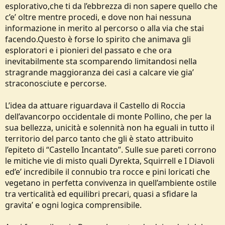
esplorativo,che ti da l’ebbrezza di non sapere quello che
c’e’ oltre mentre procedi, e dove non hai nessuna
informazione in merito al percorso o alla via che stai
facendo.Questo è forse lo spirito che animava gli
esploratori e i pionieri del passato e che ora
inevitabilmente sta scomparendo limitandosi nella
stragrande maggioranza dei casi a calcare vie gia’
straconosciute e percorse.
L’idea da attuare riguardava il Castello di Roccia
dell’avancorpo occidentale di monte Pollino, che per la
sua bellezza, unicità e solennità non ha eguali in tutto il
territorio del parco tanto che gli è stato attribuito
l’epiteto di “Castello Incantato”. Sulle sue pareti corrono
le mitiche vie di misto quali Dyrekta, Squirrell e I Diavoli
ed’e’ incredibile il connubio tra rocce e pini loricati che
vegetano in perfetta convivenza in quell’ambiente ostile
tra verticalità ed equilibri precari, quasi a sfidare la
gravita’ e ogni logica comprensibile.