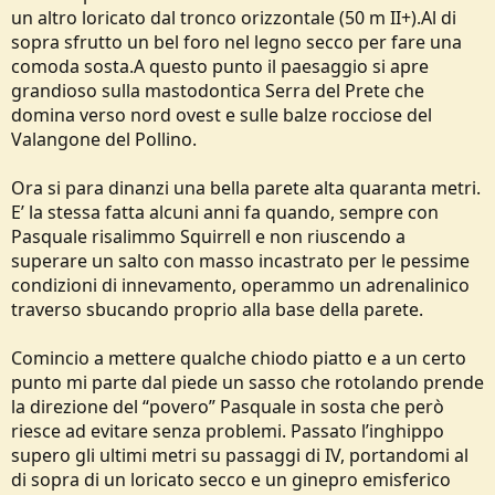
un altro loricato dal tronco orizzontale (50 m II+).Al di
sopra sfrutto un bel foro nel legno secco per fare una
comoda sosta.A questo punto il paesaggio si apre
grandioso sulla mastodontica Serra del Prete che
domina verso nord ovest e sulle balze rocciose del
Valangone del Pollino.
Ora si para dinanzi una bella parete alta quaranta metri.
E’ la stessa fatta alcuni anni fa quando, sempre con
Pasquale risalimmo Squirrell e non riuscendo a
superare un salto con masso incastrato per le pessime
condizioni di innevamento, operammo un adrenalinico
traverso sbucando proprio alla base della parete.
Comincio a mettere qualche chiodo piatto e a un certo
punto mi parte dal piede un sasso che rotolando prende
la direzione del “povero” Pasquale in sosta che però
riesce ad evitare senza problemi. Passato l’inghippo
supero gli ultimi metri su passaggi di IV, portandomi al
di sopra di un loricato secco e un ginepro emisferico