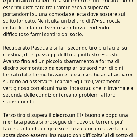
e più in alto una fettuccia sul tronco di un loricato. Dopo
essermi districato tra i rami riesco a superarla
portandomi su una comoda selletta dove sostare sul
solito loricato. Ne risulta un bel tiro di IV+ su roccia
instabile. Intanto il vento si rinforza rendendo
difficoltoso farmi sentire dal socio.
Recuperato Pasquale si fa il secondo tiro più facile, su
crestina, direi passaggi di III ma piuttosto esposti.
Avanzo fino ad un piccolo sbarramento a forma di
diedro sormontato da esemplari straordinari di pini
loricati dalle forme bizzarre. Riesco anche ad affacciarmi
sull’orlo ad osservare il canale Squirrell, veramente
vertiginoso con alcuni massi incastrati che in invernale a
seconda delle condizioni creano problemi al loro
superamento.
Terzo tiro,si supera il diedro,un III+ buono e dopo una
meritata pausa si prosegue di nuovo su terreno piu’
facile puntando un grosso e tozzo loricato dove faccio
sosta dopo essermi insinuato con difficolta’ al di sotto di