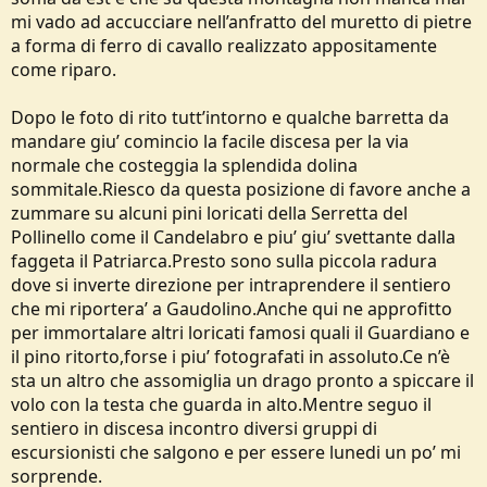
mi vado ad accucciare nell’anfratto del muretto di pietre
a forma di ferro di cavallo realizzato appositamente
come riparo.
Dopo le foto di rito tutt’intorno e qualche barretta da
mandare giu’ comincio la facile discesa per la via
normale che costeggia la splendida dolina
sommitale.Riesco da questa posizione di favore anche a
zummare su alcuni pini loricati della Serretta del
Pollinello come il Candelabro e piu’ giu’ svettante dalla
faggeta il Patriarca.Presto sono sulla piccola radura
dove si inverte direzione per intraprendere il sentiero
che mi riportera’ a Gaudolino.Anche qui ne approfitto
per immortalare altri loricati famosi quali il Guardiano e
il pino ritorto,forse i piu’ fotografati in assoluto.Ce n’è
sta un altro che assomiglia un drago pronto a spiccare il
volo con la testa che guarda in alto.Mentre seguo il
sentiero in discesa incontro diversi gruppi di
escursionisti che salgono e per essere lunedi un po’ mi
sorprende.