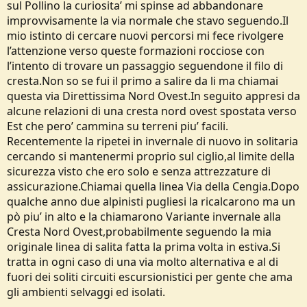
sul Pollino la curiosita’ mi spinse ad abbandonare
improvvisamente la via normale che stavo seguendo.Il
mio istinto di cercare nuovi percorsi mi fece rivolgere
l’attenzione verso queste formazioni rocciose con
l’intento di trovare un passaggio seguendone il filo di
cresta.Non so se fui il primo a salire da li ma chiamai
questa via Direttissima Nord Ovest.In seguito appresi da
alcune relazioni di una cresta nord ovest spostata verso
Est che pero’ cammina su terreni piu’ facili.
Recentemente la ripetei in invernale di nuovo in solitaria
cercando si mantenermi proprio sul ciglio,al limite della
sicurezza visto che ero solo e senza attrezzature di
assicurazione.Chiamai quella linea Via della Cengia.Dopo
qualche anno due alpinisti pugliesi la ricalcarono ma un
pò piu’ in alto e la chiamarono Variante invernale alla
Cresta Nord Ovest,probabilmente seguendo la mia
originale linea di salita fatta la prima volta in estiva.Si
tratta in ogni caso di una via molto alternativa e al di
fuori dei soliti circuiti escursionistici per gente che ama
gli ambienti selvaggi ed isolati.