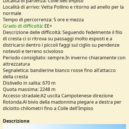
Località di partenza: Colle dell'Impiso
e
Località di arrivo: Vetta Pollino e ritorno ad anello per la
normale
Tempo di percorrenza: 5 ore e mezza
Grado di difficoltà
: EE+
Descrizione delle difficoltà: Seguendo fedelmente il filo
di cresta ci si ritrova su passaggi molto esposti e a
districarsi dentro i piccoli faggi sul ciglio su pendenze
notevoli e terreno scivoloso
Periodo consigliato: sempre.In inverno chiaramente con
attrezzatura
Segnaletica: bandierine bianco rosse fino all'attacco
della cresta
Dislivello in salita: 670 m
Quota massima: 2248 m
Accesso stradale:A2 uscita Campotenese direzione
Rotonda.Al bivio della madonnina piegare a destra per
diciotto chilometri fino a Colle dell'Impiso
Descrizione