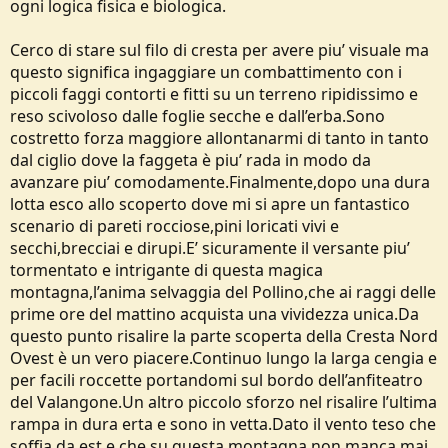
ogni logica fisica e biologica.
Cerco di stare sul filo di cresta per avere piu’ visuale ma
questo significa ingaggiare un combattimento con i
piccoli faggi contorti e fitti su un terreno ripidissimo e
reso scivoloso dalle foglie secche e dall’erba.Sono
costretto forza maggiore allontanarmi di tanto in tanto
dal ciglio dove la faggeta è piu’ rada in modo da
avanzare piu’ comodamente.Finalmente,dopo una dura
lotta esco allo scoperto dove mi si apre un fantastico
scenario di pareti rocciose,pini loricati vivi e
secchi,brecciai e dirupi.E’ sicuramente il versante piu’
tormentato e intrigante di questa magica
montagna,l’anima selvaggia del Pollino,che ai raggi delle
prime ore del mattino acquista una vividezza unica.Da
questo punto risalire la parte scoperta della Cresta Nord
Ovest è un vero piacere.Continuo lungo la larga cengia e
per facili roccette portandomi sul bordo dell’anfiteatro
del Valangone.Un altro piccolo sforzo nel risalire l’ultima
rampa in dura erta e sono in vetta.Dato il vento teso che
soffia da est e che su questa montagna non manca mai