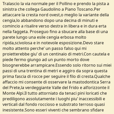
Tralascio la via normale per il Pollino e prendo la pista a
sinistra che collega Gaudolino a Piano Toscano.Per
attaccare la cresta nord ovest,o meglio la variante della
cengia,lo abbandono dopo una decina di minuti e
comincio a risalire verso destra in libera e in dura erta
nella faggeta. Proseguo fino a sbucare alla base di una
parete lungo una esile cengia erbosa molto
ripida,scivolosa e in notevole esposizione.Devo stare
molto attento perche’ un passo falso qui mi
proietterebbe giu’ di un centinaio di metri.Con cautela e
piede fermo giungo ad un punto morto dove
bisognerebbe arrampicare.Essendo solo ritorno sui miei
passi di una trentina di metri e aggiro da sopra questa
prima fascia di rocce per seguire il filo di cresta.Qualche
affaccio mi consente di osservare la mastodontica Serra
del Prete,la verdeggiante Valle del Frido e all’orizzonte il
Monte Alpi.Il tutto attorniato da tenaci pini loricati che
prediligono assolutamente i luoghi piu’ inaccessibili e
verticali dal fondo roccioso e substrato terroso quasi
inesistente.Sono esseri viventi che sembrano sfidare