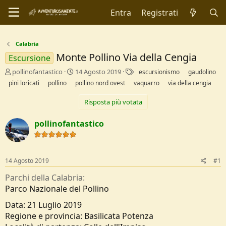
Entra
Registrati
Calabria
Monte Pollino Via della Cengia
Escursione
C
D
T
pollinofantastico
14 Agosto 2019
escursionismo
gaudolino
r
a
a
pini loricati
pollino
pollino nord ovest
vaquarro
via della cengia
e
t
g
a
a
Risposta più votata
t
d
o
i
pollinofantastico
r
I
e
n
D
i
i
z
14 Agosto 2019
#1
s
i
c
o
Parchi della Calabria
u
Parco Nazionale del Pollino
s
s
Data: 21 Luglio 2019
i
Regione e provincia: Basilicata Potenza
o
n