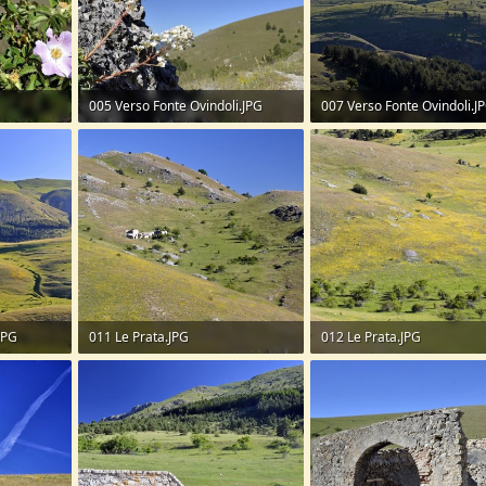
005 Verso Fonte Ovindoli.JPG
007 Verso Fonte Ovindoli.J
253,3 KB · Visite: 46
225,4 KB · Visite: 53
JPG
011 Le Prata.JPG
012 Le Prata.JPG
328,7 KB · Visite: 53
367 KB · Visite: 51