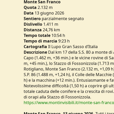
Monte San Franco
u
Quota
2.132 m
s
Data
13 giugno 2026
s
Sentiero
i
parzialmente segnato
o
Dislivello
1.411 m
n
Distanza
24,76 km
e
Tempo
totale
10:54 h
Tempo di marcia
9:23 h
Cartografia
Il Lupo Gran Sasso d’Italia
Descrizione
Dal km 17 della S.S. 80 a monte di 
Capo (1.462 m, +36 min.) e le vicine rovine di S
m, +45 min.), lo Stazzo di Fossonizzola (1.713 m,
Rotigliano, Monte San Franco (2.132 m, +1,09 h), 
S.P. 86 (1.488 m, +1,24 h), il Colle delle Macchie
h) e la macchina (+12 min.). Entusiasmante e fa
Notevolissime difficoltà (1,50 h) a coprire gli 
totale caduta delle conifere e la crescita di ro
di orapi alla Stazzo di Fossonizzola.
https://www.montinvisibili.it/monte-san-franco
Monte San Franco, 13 giugno 2026.
Tutti i t