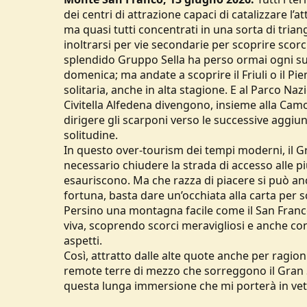
dei centri di attrazione capaci di catalizzare l’a
ma quasi tutti concentrati in una sorta di tria
inoltrarsi per vie secondarie per scoprire scorci m
splendido Gruppo Sella ha perso ormai ogni s
domenica; ma andate a scoprire il Friuli o il 
solitaria, anche in alta stagione. E al Parco Naz
Civitella Alfedena divengono, insieme alla Camos
dirigere gli scarponi verso le successive aggiun
solitudine.
In questo over-tourism dei tempi moderni, il G
necessario chiudere la strada di accesso alle p
esauriscono. Ma che razza di piacere si può an
fortuna, basta dare un’occhiata alla carta per s
Persino una montagna facile come il San Fran
viva, scoprendo scorci meravigliosi e anche c
aspetti.
Così, attratto dalle alte quote anche per ragion
remote terre di mezzo che sorreggono il Gran 
questa lunga immersione che mi porterà in vet