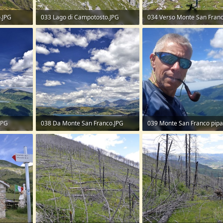
o.JPG
033 Lago di Campotosto.JPG
034 Verso Monte San Franc
334,9 KB · Visite: 55
382,9 KB · Visite: 61
JPG
038 Da Monte San Franco.JPG
039 Monte San Franco pipa
210,5 KB · Visite: 63
189,2 KB · Visite: 54