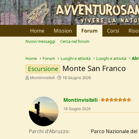
Home
Mission
Forum
Corsi
Riso
Nuovi messaggi
Cerca nel forum
Home
Forum
Luoghi e attività
Luoghi e attività
Abr
Monte San Franco
Escursione
C
D
Montinvisibili
18 Giugno 2026
r
a
e
t
a
a
Montinvisibili
t
d
o
i
18 Giugno 2026
r
I
e
n
D
i
i
z
Parchi d'Abruzzo
Parco Nazionale del
s
i
c
o