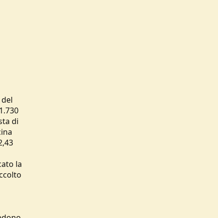
 del
(1.730
sta di
cina
2,43
cato la
accolto
iedono