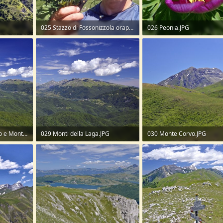
025 Stazzo di Fossonizzola orapi.JPG
026 Peonia.JPG
294,2 KB · Visite: 52
222,6 KB · Visite: 53
028 Lago di Campotosto e Monti della Laga.JPG
029 Monti della Laga.JPG
030 Monte Corvo.JPG
258,9 KB · Visite: 54
270,2 KB · Visite: 49