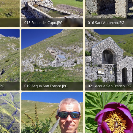
015 Fonte del Capo.JPG
016 Sant'Antonino.JPG
374,9 KB · Visite: 57
361,1 KB · Visite: 48
JPG
019 Acqua San Franco.JPG
021 Acqua San Franco.JPG
371,9 KB · Visite: 54
409,6 KB · Visite: 54