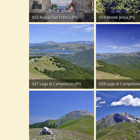
022 Acqua San Franco.JPG
024 Monte Jenca.JPG
350,5 KB · Visite: 53
442,3 KB · Visite: 53
027 Lago di Campotosto.JPG
290 KB · Visite: 50
253,9 KB · Visite: 53