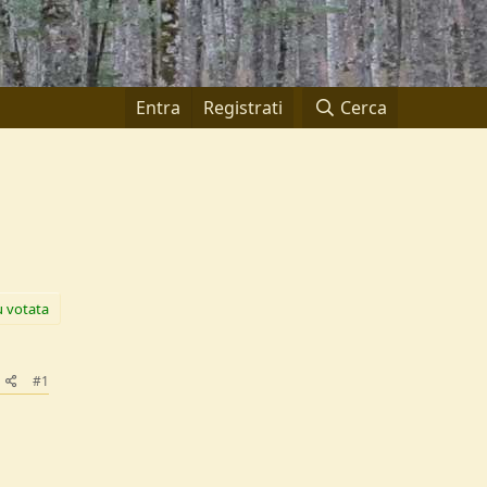
Entra
Registrati
Cerca
ù votata
#1