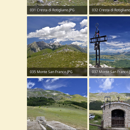
031 Cresta di Rotigliano.JPG
032 Cresta di Rotiglian
254,8 KB · Visite: 62
271,2 KB · Visite: 56
035 Monte San Franco.JPG
037 Monte San Franco.
279,7 KB · Visite: 65
231,1 KB · Visite: 61