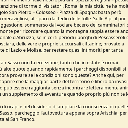
ttenzione di torme di visitatori. Roma, la mia città, ne ha molt
ngolo San Pietro – Colosseo - Piazza di Spagna; basta però
eravigliosi, al riparo dal tedio delle folle. Sulle Alpi, il pur
uggestione, sommerso dal vociare becero dei camminatori d
Piemonte per ricordare quanto la montagna sappia essere an
ionale d’Abruzzo, se in certi periodi i borghi di Pescasseroli 
ciara, delle vere e proprie succursali cittadine; provate a
te di Lazio e Molise, per restare quasi intimoriti per tanta
ran Sasso non fa eccezione, tanto che in estate è ormai
iù alte quote quando rapidamente i parcheggi disponibili si
cora provare se le condizioni sono queste? Anche qui, per
coprire che la maggior parte del territorio è libero da invasi
co può essere raggiunta senza incontrare letteralmente an
on un supplemento di avventura quando proprio più non te l
i di orapi e nel desiderio di ampliare la conoscenza di quelle
Sasso, parcheggio l’autovettura appena sopra Arischia, per
ta al San Franco.