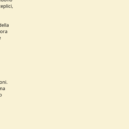
eplici,
ella
cora
e
oni.
ima
o