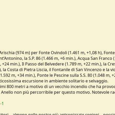
Arischia (974 m) per Fonte Ovindoli (1.461 m, +1,08 h), Fonte
ant’Antonino, la S.P. 86 (1.466 m, +6 min.), Acqua San Franco 
 +24 min.), Il Passo del Belvedere (1.789 m, +22 min.), la Cre
la Costa di Pietra Liscia, il Fontanile di San Vincenzo e la vi
 (1.592 m, +34 min.), Ponte le Pescine sulla S.S. 80 (1.048 m, +
ticosissima escursione in ambiente solitario e selvaggio.
ultimi 800 metri a motivo di un vecchio incendio che ha provo
vi. Anello non più percorribile per questo motivo. Notevole r
-1
erritori – almeno nelle nostre più antropizzate regioni – poss