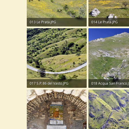
013 Le Prata.JPG
014 Le Prata.JPG
364 KB · Visite: 57
249,1 KB · Visite: 48
017 S.P. 86 del Vasto.JPG
018 Acqua San Franco.
402 KB · Visite: 46
364,4 KB · Visite: 50