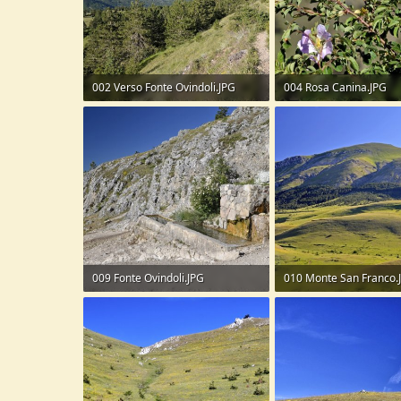
002 Verso Fonte Ovindoli.JPG
004 Rosa Canina.JPG
344,1 KB · Visite: 55
273 KB · Visite: 51
009 Fonte Ovindoli.JPG
010 Monte San Franco.
382,4 KB · Visite: 49
281,8 KB · Visite: 62