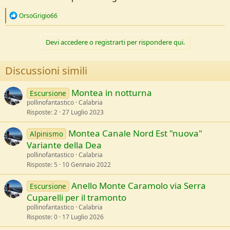
R
OrsoGrigio66
e
a
c
Devi accedere o registrarti per rispondere qui.
t
i
o
Discussioni simili
n
s
:
Montea in notturna
Escursione
pollinofantastico
Calabria
Risposte
2
27 Luglio 2023
Montea Canale Nord Est "nuova"
Alpinismo
Variante della Dea
pollinofantastico
Calabria
Risposte
5
10 Gennaio 2022
Anello Monte Caramolo via Serra
Escursione
Cuparelli per il tramonto
pollinofantastico
Calabria
Risposte
0
17 Luglio 2026