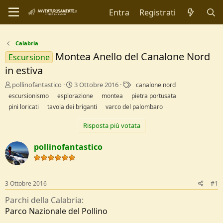
Entra
Registrati
Calabria
Montea Anello del Canalone Nord
Escursione
in estiva
C
D
T
pollinofantastico
3 Ottobre 2016
canalone nord
r
a
a
escursionismo
esplorazione
montea
pietra portusata
e
t
g
pini loricati
tavola dei briganti
varco del palombaro
a
a
t
d
Risposta più votata
o
i
r
I
pollinofantastico
e
n
D
i
i
z
s
i
c
o
3 Ottobre 2016
#1
u
Parchi della Calabria
s
s
Parco Nazionale del Pollino
i