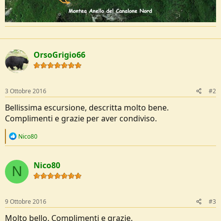
OrsoGrigio66
3 Ottobre 2016
#2
Bellissima escursione, descritta molto bene.
Complimenti e grazie per aver condiviso.
R
Nico80
e
a
c
Nico80
t
N
i
o
n
s
9 Ottobre 2016
#3
:
Molto bello. Complimenti e grazie.