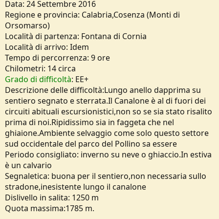
Data: 24 Settembre 2016
o
n
Regione e provincia: Calabria,Cosenza (Monti di
e
Orsomarso)
Località di partenza: Fontana di Cornia
Località di arrivo: Idem
Tempo di percorrenza: 9 ore
Chilometri: 14 circa
Grado di difficoltà
: EE+
Descrizione delle difficoltà:Lungo anello dapprima su
sentiero segnato e sterrata.Il Canalone è al di fuori dei
circuiti abituali escursionistici,non so se sia stato risalito
prima di noi.Ripidissimo sia in faggeta che nel
ghiaione.Ambiente selvaggio come solo questo settore
sud occidentale del parco del Pollino sa essere
Periodo consigliato: inverno su neve o ghiaccio.In estiva
è un calvario
Segnaletica: buona per il sentiero,non necessaria sullo
stradone,inesistente lungo il canalone
Dislivello in salita: 1250 m
Quota massima:1785 m.