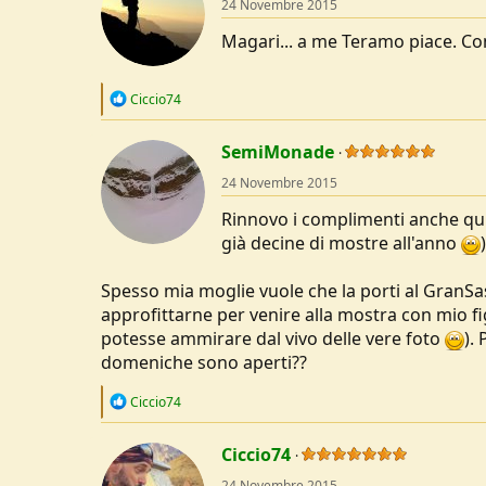
24 Novembre 2015
Magari... a me Teramo piace. Co
R
Ciccio74
e
a
c
SemiMonade
t
24 Novembre 2015
i
o
Rinnovo i complimenti anche qui
n
s
già decine di mostre all'anno
)
:
Spesso mia moglie vuole che la porti al GranSa
approfittarne per venire alla mostra con mio fi
potesse ammirare dal vivo delle vere foto
).
domeniche sono aperti??
R
Ciccio74
e
a
c
Ciccio74
t
24 Novembre 2015