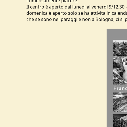
immensamente piacere.
u
Il centro è aperto dal lunedì al venerdì 9/12.30
s
domenica è aperto solo se ha attività in cale
s
che se sono nei paraggi e non a Bologna, ci si
i
o
n
e