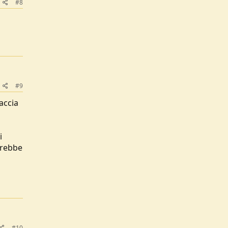
#8
#9
accia
i
erebbe
#10