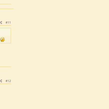
#11
e
#12