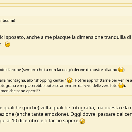
ntissimi!
mici sposato, anche a me piacque la dimensione tranquilla di
e..
ddisfazione (sempre che tu non faccia già decine di mostre all'anno
)
n alla montagna, allo "shopping center"
). Potrei approfittarne per venire a
fotografia e mi piacerebbe potesse ammirare dal vivo delle vere foto
).
domeniche sono aperti??
re qualche (poche) volta qualche fotografia, ma questa è la 
azione (anche tanta emozione). Oggi dovrei passare dal cen
i al 10 dicembre e ti faccio sapere