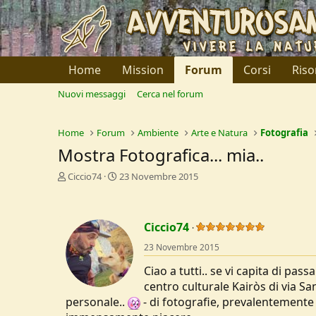
Home
Mission
Forum
Corsi
Riso
Nuovi messaggi
Cerca nel forum
Home
Forum
Ambiente
Arte e Natura
Fotografia
Mostra Fotografica... mia..
C
D
Ciccio74
23 Novembre 2015
r
a
e
t
a
a
Ciccio74
t
d
o
i
23 Novembre 2015
r
I
e
n
Ciao a tutti.. se vi capita di pa
D
i
centro culturale Kairòs di via S
i
z
personale..
- di fotografie, prevalentemente 
s
i
c
o