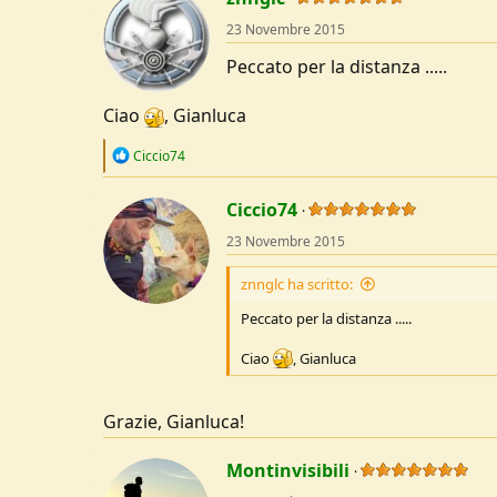
23 Novembre 2015
Peccato per la distanza .....
Ciao
, Gianluca
R
Ciccio74
e
a
c
Ciccio74
t
23 Novembre 2015
i
o
n
znnglc ha scritto:
s
:
Peccato per la distanza .....
Ciao
, Gianluca
Grazie, Gianluca!
Montinvisibili