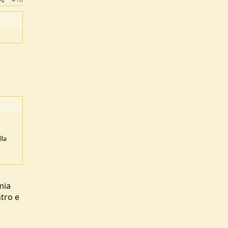
lla
mia
tro e