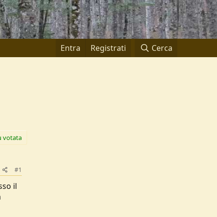
Entra
Registrati
Cerca
ù votata
#1
so il
a
à