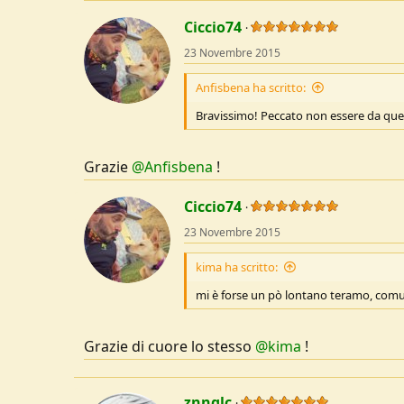
a
c
Ciccio74
t
23 Novembre 2015
i
o
n
Anfisbena ha scritto:
s
:
Bravissimo! Peccato non essere da quell
Grazie
@Anfisbena
!
Ciccio74
23 Novembre 2015
kima ha scritto:
mi è forse un pò lontano teramo, com
Grazie di cuore lo stesso
@kima
!
znnglc