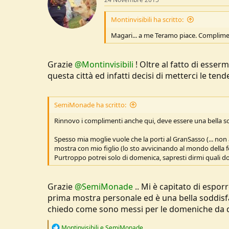
i
o
n
Montinvisibili ha scritto:
s
:
Magari... a me Teramo piace. Complime
Grazie
@Montinvisibili
! Oltre al fatto di esser
questa città ed infatti decisi di metterci le tend
SemiMonade ha scritto:
Rinnovo i complimenti anche qui, deve essere una bella so
Spesso mia moglie vuole che la porti al GranSasso (... no
mostra con mio figlio (lo sto avvicinando al mondo della 
Purtroppo potrei solo di domenica, sapresti dirmi quali 
Grazie
@SemiMonade
.. Mi è capitato di espor
prima mostra personale ed è una bella soddisf
chiedo come sono messi per le domeniche da qu
R
Montinvisibili
e
SemiMonade