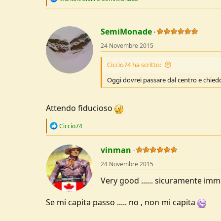
e
a
c
t
SemiMonade
i
o
24 Novembre 2015
n
s
Ciccio74 ha scritto:
:
Oggi dovrei passare dal centro e chied
Attendo fiducioso
R
Ciccio74
e
a
c
vinman
t
24 Novembre 2015
i
o
Very good ...... sicuramente im
n
s
:
Se mi capita passo ..... no , non mi capita