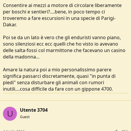
in un modo: quando gli si tocca il portafoglio!
Consentire ai mezzi a motore di circolare liberamente
per boschi e sentieri?....bene, in poco tempo ci
troveremo a fare escursioni in una specie di Parigi-
Dakar.
Poi se da un lato è vero che gli enduristi vanno piano,
sono silenziosi ecc ecc quelli che ho visto io avevano
delle salta-fossi col marmittone che facevano un casino
della madonna...
Amare la natura poi a mio personalissimo parere
significa passarci discretamente, quasi "in punta di
piedi" senza disturbare gli animali con rumori
inutili....cosa difficile da fare con un gippone 4700.
Utente 3704
U
Guest