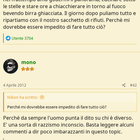
le stelle e stare ore a chiacchierare in torno al fuoco
bevendo birra ghiacciata. Il giorno dopo puliamo tutto e
ripartiamo con il nostro sacchetto di rifiuti. Perchè mi
dovrebbe essere impedito di fare tutto ciò?
R
Utente 3704
e
a
c
t
mono
i
o
n
s
:
4 Aprile 2012
#42
Nikon ha scritto:
Perché mi dovrebbe essere impedito di fare tutto ciò?
Perché da sempre l'uomo punta il dito su chi è diverso.
E' una sorta di razzismo inconscio. Basta leggere alcuni
commenti a dir poco imbarazzanti in questo topic.