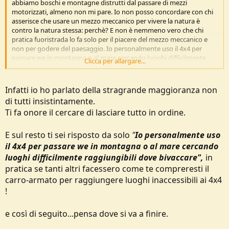
abbiamo boschi e montagne distrutti dal passare di mezzi
motorizzati, almeno non mi pare. Io non posso concordare con chi
asserisce che usare un mezzo meccanico per vivere la natura è
contro la natura stessa: perchè? E non è nemmeno vero che chi
pratica fuoristrada lo fa solo per il piacere del mezzo meccanico e
non per godere del paesaggio. Io personalmente uso il 4x4 per
passare we in montagna o al mare cercando luoghi difficilmente
Clicca per allargare...
raggiungibili dove bivaccare, accendere il fuoco e gustarmi un bel
barbecue con i compagni di gita. E' ovvio che a me piace l'aspetto
tecnico dell'escursione, quindi prediligo tracciati di media difficoltà
Infatti io ho parlato della stragrande maggioranza non
rispetto alle semplici starde bianche, ma nel frattempo amo
di tutti insistintamente.
godermi il panorama, cucinare sotto le stelle e stare ore a
Ti fa onore il cercare di lasciare tutto in ordine.
chiacchierare in torno al fuoco bevendo birra ghiacciata. Il giorno
dopo puliamo tutto e ripartiamo con il nostro sacchetto di rifiuti.
Perchè mi dovrebbe essere impedito di fare tutto ciò?
E sul resto ti sei risposto da solo
"
Io personalmente uso
il 4x4 per passare we in montagna o al mare cercando
luoghi difficilmente raggiungibili dove bivaccare",
in
pratica se tanti altri facessero come te compreresti il
carro-armato per raggiungere luoghi inaccessibili ai 4x4
!
e così di seguito...pensa dove si va a finire.