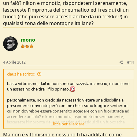
un falò? nikon e monotiz, rispondetemi serenamente,
lascereste l'impronta del pneumatico ed i residui di un
fuoco (che può essere acceso anche da un trekker!) in
qualsiasi zona delle montagne italiane?
mono
4 Aprile 2012
#44
clauz ha scritto:
basta vittimismo, dai! io non sono un razzista inconscio, e non sono
un assassino che tira il filo spinato.
personalmente, non credo sia necessario vietare una disciplina a
prescindere. convenite però con me che ci sono luoghi e sentieri in
cui non dovrebbe essere consentito accedere con un fuoristrada ed
accendere un falò? nikon e monotiz, rispondetemi serenamente,
lascereste l'impronta del pneumatico ed i residui di un fuoco (che
Clicca per allargare...
può essere acceso anche da un trekker!) in qualsiasi zona delle
montagne italiane?
Ma non è vittimismo e nessuno ti ha additato come