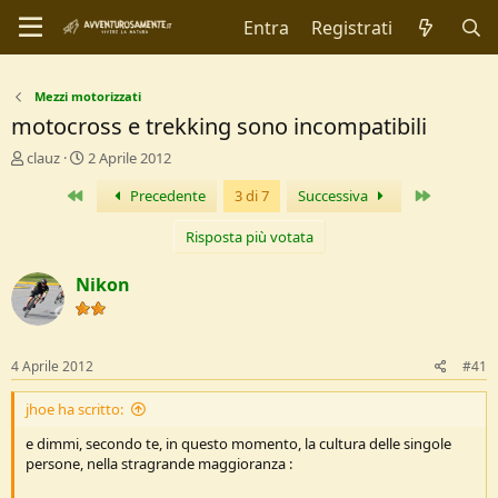
Entra
Registrati
Mezzi motorizzati
motocross e trekking sono incompatibili
C
D
clauz
2 Aprile 2012
r
a
Primo
Ultimo
Precedente
3 di 7
Successiva
e
t
a
a
t
d
Risposta più votata
o
i
r
I
Nikon
e
n
D
i
i
z
s
i
4 Aprile 2012
#41
c
o
u
jhoe ha scritto:
s
s
e dimmi, secondo te, in questo momento, la cultura delle singole
i
persone, nella stragrande maggioranza :
o
n