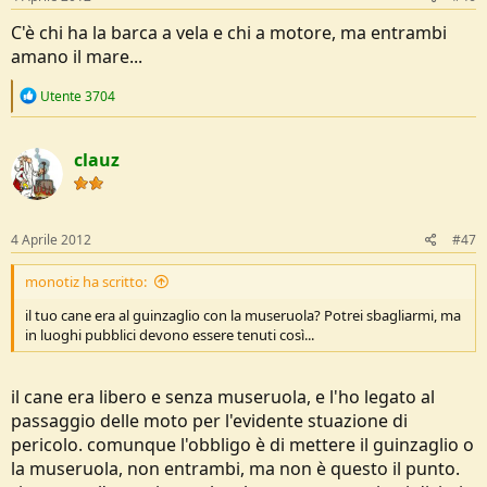
C'è chi ha la barca a vela e chi a motore, ma entrambi
amano il mare...
R
Utente 3704
e
a
c
clauz
t
i
o
n
s
4 Aprile 2012
#47
:
monotiz ha scritto:
il tuo cane era al guinzaglio con la museruola? Potrei sbagliarmi, ma
in luoghi pubblici devono essere tenuti così...
il cane era libero e senza museruola, e l'ho legato al
passaggio delle moto per l'evidente stuazione di
pericolo. comunque l'obbligo è di mettere il guinzaglio o
la museruola, non entrambi, ma non è questo il punto.