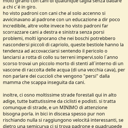
molti girano con cani di qualunque taglia senza badare
a chi c´é in giro.
ho visto padroni con cani che al solo accenno si
avvicinavano al padrone con un educazione a dir poco
incredibile, altre volte invece ho visto padroni far
scorrazzare cani a destra e sinistra senza porsi
problemi, molti ignorano che nei boschi potrebbero
nascondersi piccoli di capriolo, queste bestiole hanno la
tendenza ad accovacciarsi sentendo il pericolo o
lanciarsi a rotta di collo su terreni impervi.solo l´anno
scorso trovai un piccolo morto di stenti all´interno di un
vascone di raccolta delle acqua (di una vecchia cava), per
non parlare dei cuccioli che vengono "persi" dalla
mamma che scappa inseguita da cani.
inoltre, ci osno moltissime strade forestali qui in alto
adige, tutte battutissime da ciclisti e podisti. si tratta
comunque di strade, e un MINIMO di attenzione
bisogna porla. in bici in discesa spesso pur non
rischiando nulla si raggiungono velocitá interessanti, se
dietro una semicurva ci si trova padrone e quadrupede