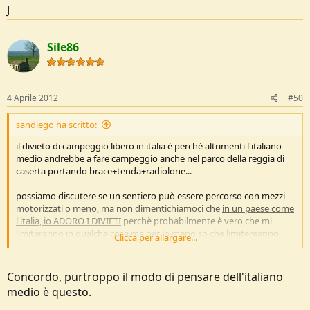
J
Sile86
4 Aprile 2012
#50
sandiego ha scritto:
il divieto di campeggio libero in italia è perchè altrimenti l'italiano
medio andrebbe a fare campeggio anche nel parco della reggia di
caserta portando brace+tenda+radiolone...
possiamo discutere se un sentiero può essere percorso con mezzi
motorizzati o meno, ma non dimentichiamoci che
in un paese come
l'italia, io ADORO I DIVIETI
perchè probabilmente è vero che mi
limiteranno in qualche cosa ma per lo meno so che limitereanno
Clicca per allargare...
soprattutto coloro i quali pensano che "no divieti = faccio quel che
voglio"... e poichè in italia la maggioranza (senza voler generalizzare)
ragiona così ben vengano i divieti!
Concordo, purtroppo il modo di pensare dell'italiano
medio è questo.
e aggiungo che oltre ai divieti io adoro le sanzioni pecuniare
perchè
il barbaro italiano medio smette può diventare rispettoso soltanto