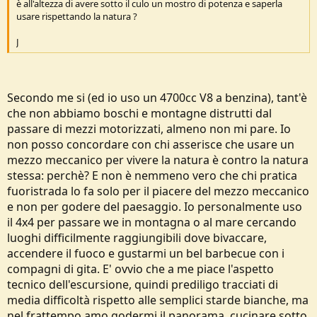
è all'altezza di avere sotto il culo un mostro di potenza e saperla
e
usare rispettando la natura ?
J
Secondo me si (ed io uso un 4700cc V8 a benzina), tant'è
che non abbiamo boschi e montagne distrutti dal
passare di mezzi motorizzati, almeno non mi pare. Io
non posso concordare con chi asserisce che usare un
mezzo meccanico per vivere la natura è contro la natura
stessa: perchè? E non è nemmeno vero che chi pratica
fuoristrada lo fa solo per il piacere del mezzo meccanico
e non per godere del paesaggio. Io personalmente uso
il 4x4 per passare we in montagna o al mare cercando
luoghi difficilmente raggiungibili dove bivaccare,
accendere il fuoco e gustarmi un bel barbecue con i
compagni di gita. E' ovvio che a me piace l'aspetto
tecnico dell'escursione, quindi prediligo tracciati di
media difficoltà rispetto alle semplici starde bianche, ma
nel frattempo amo godermi il panorama, cucinare sotto