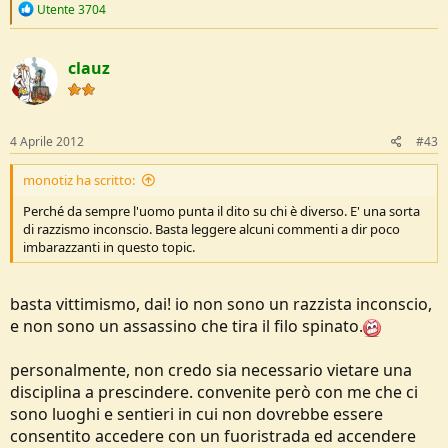
R
Utente 3704
e
a
c
clauz
t
i
o
n
s
4 Aprile 2012
#43
:
monotiz ha scritto:
Perché da sempre l'uomo punta il dito su chi è diverso. E' una sorta
di razzismo inconscio. Basta leggere alcuni commenti a dir poco
imbarazzanti in questo topic.
basta vittimismo, dai! io non sono un razzista inconscio,
e non sono un assassino che tira il filo spinato.
personalmente, non credo sia necessario vietare una
disciplina a prescindere. convenite però con me che ci
sono luoghi e sentieri in cui non dovrebbe essere
consentito accedere con un fuoristrada ed accendere