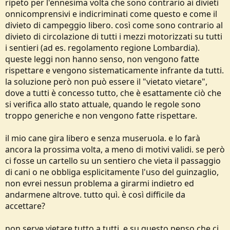
ripeto per l'ennesima volta che sono contrario ai divieti
onnicomprensivi e indicriminati come questo e come il
divieto di campeggio libero. così come sono contrario al
divieto di circolazione di tutti i mezzi motorizzati su tutti
i sentieri (ad es. regolamento regione Lombardia).
queste leggi non hanno senso, non vengono fatte
rispettare e vengono sistematicamente infrante da tutti.
la soluzione però non può essere il "vietato vietare",
dove a tutti è concesso tutto, che è esattamente ciò che
si verifica allo stato attuale, quando le regole sono
troppo generiche e non vengono fatte rispettare.
il mio cane gira libero e senza museruola. e lo farà
ancora la prossima volta, a meno di motivi validi. se però
ci fosse un cartello su un sentiero che vieta il passaggio
di cani o ne obbliga esplicitamente l'uso del guinzaglio,
non evrei nessun problema a girarmi indietro ed
andarmene altrove. tutto quì. è così difficile da
accettare?
non serve vietare tutto a tutti, e su questo penso che ci