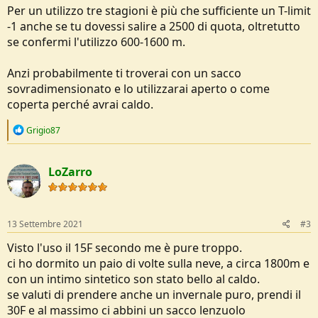
Per un utilizzo tre stagioni è più che sufficiente un T-limit
-1 anche se tu dovessi salire a 2500 di quota, oltretutto
se confermi l'utilizzo 600-1600 m.
Anzi probabilmente ti troverai con un sacco
sovradimensionato e lo utilizzarai aperto o come
coperta perché avrai caldo.
R
Grigio87
e
a
c
LoZarro
t
i
o
n
s
13 Settembre 2021
#3
:
Visto l'uso il 15F secondo me è pure troppo.
ci ho dormito un paio di volte sulla neve, a circa 1800m e
con un intimo sintetico son stato bello al caldo.
se valuti di prendere anche un invernale puro, prendi il
30F e al massimo ci abbini un sacco lenzuolo