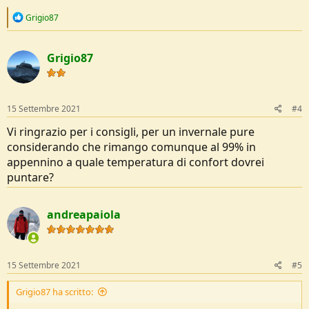
R
Grigio87
e
a
c
Grigio87
t
i
o
n
s
15 Settembre 2021
#4
:
Vi ringrazio per i consigli, per un invernale pure
considerando che rimango comunque al 99% in
appennino a quale temperatura di confort dovrei
puntare?
andreapaiola
15 Settembre 2021
#5
Grigio87 ha scritto: