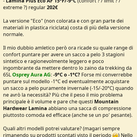
-
Lamina Plus Eco AF 15°F/-9°C
(confort ? / limit ? /
extreme ?) regular
202€
La versione "Eco" (non colorata e con gran parte dei
materiali in plastica riciclata) costa di più della versione
normale.
Il mio dubbio amletico però ora ricade su quale range di
confort puntare per avere un sacco a pelo 3 stagioni
sintetico e ragionevolmente leggero e poco
ingombrante da mettere dentro lo zaino da trekking da
65L
Osprey Aura AG
:
-9°C o -1°C?
Forse mi converrebbe
puntare sul modello -1°C ed eventualmente acquistare
un sacco a pelo puramente invernale (-15/-20°C) quando
ne avrò la necessità? Più che il peso il mio problema
principale è il volume e pare che questi
Mountain
Hardwear Lamina
abbiano una sacca di compressione
piuttosto comoda ed efficace (anche se un po' pesante).
Quali altri modelli potrei valutare? (magari sempre
rimanendo su prodotti scontati visto il periodo
) Nello