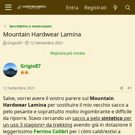
Entra
Registrati
Sacchiletto e materassini
Mountain Hardwear Lamina
C
D
Grigio87
12 Settembre 2021
r
a
Risposta più votata
e
t
a
a
t
d
Grigio87
o
i
r
I
e
n
D
i
12 Settembre 2021
#1
i
z
s
i
Salve, vorrei avere il vostro parere sul
Mountain
c
o
Hardwear Lamina
per sostituire il mio vecchio sacco a
u
pelo pesante e soprattutto molto ingombrante e difficile
s
da riporre. Stavo cercando un
sacco a pelo
sintetico
per
s
i
un uso 3 stagioni+ da trekking
avendo già in dotazione il
o
leggerissimo
Ferrino Colibrì
per i climi caldi/estivi a
n