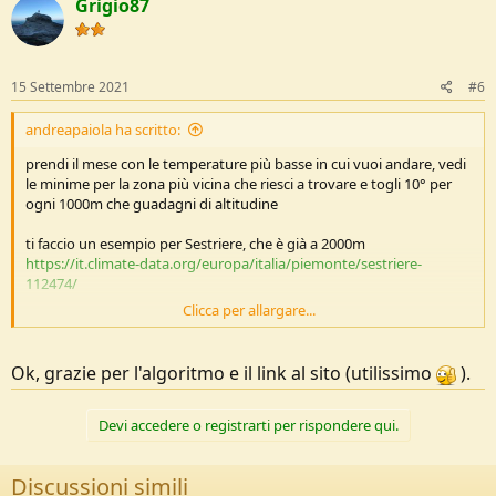
Grigio87
i
o
n
s
:
15 Settembre 2021
#6
andreapaiola ha scritto:
prendi il mese con le temperature più basse in cui vuoi andare, vedi
le minime per la zona più vicina che riesci a trovare e togli 10° per
ogni 1000m che guadagni di altitudine
ti faccio un esempio per Sestriere, che è già a 2000m
https://it.climate-data.org/europa/italia/piemonte/sestriere-
112474/
Clicca per allargare...
volessi mettere la tenda a 2800m zona Sestriere a metà ottobre
cercherei un sacco con t comfort -8/-10 (vedi anche il vento magari)
Ok, grazie per l'algoritmo e il link al sito (utilissimo
).
Devi accedere o registrarti per rispondere qui.
Discussioni simili