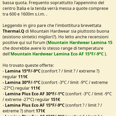
bassa quota. Frequento soprattutto l'appennino del
e
centro Italia e la tenda verrà messa a quote comprese
tra 600 e 1600m s.l.m. .
Leggendo in giro pare che l'imbottitura brevettata
Thermal.Q
di Mountain Hardwear sia piuttosto buona
(esistono sintetici migliori?). Ho letto anche recensioni
positive qui sul forum (
Mountain Hardwear Lamina 15
che dovrebbe avere lo stesso range di temperature
dell'
Mountain Hardwear Lamina Eco AF 15°F/-9°C
).
Ho trovato queste offerte:
-
Lamina 15°F/-9°C
(confort ? / limit ? / extreme ?)
regular
111€
- Lamina 30°F/-1°C
(confort -3°C / limit -9°C / extreme
-27°C) regular
111€
-
Lamina Plus Eco AF 30°F/-1°C
(confort -3°C / limit -9°C
/ extreme -27°C) regular
151€
-
Lamina Plus Eco AF 15°F/-9°C
(confort ? / limit ? /
extreme ?) short
171€