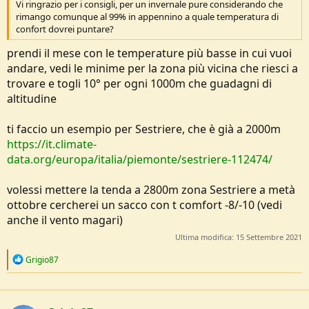
Vi ringrazio per i consigli, per un invernale pure considerando che
rimango comunque al 99% in appennino a quale temperatura di
confort dovrei puntare?
prendi il mese con le temperature più basse in cui vuoi
andare, vedi le minime per la zona più vicina che riesci a
trovare e togli 10° per ogni 1000m che guadagni di
altitudine
ti faccio un esempio per Sestriere, che è già a 2000m
https://it.climate-
data.org/europa/italia/piemonte/sestriere-112474/
volessi mettere la tenda a 2800m zona Sestriere a metà
ottobre cercherei un sacco con t comfort -8/-10 (vedi
anche il vento magari)
Ultima modifica:
15 Settembre 2021
R
Grigio87
e
a
c
t