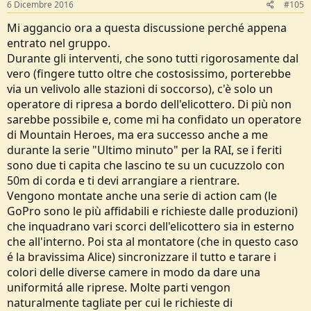
6 Dicembre 2016
#105
Mi aggancio ora a questa discussione perché appena
entrato nel gruppo.
Durante gli interventi, che sono tutti rigorosamente dal
vero (fingere tutto oltre che costosissimo, porterebbe
via un velivolo alle stazioni di soccorso), c'è solo un
operatore di ripresa a bordo dell'elicottero. Di più non
sarebbe possibile e, come mi ha confidato un operatore
di Mountain Heroes, ma era successo anche a me
durante la serie "Ultimo minuto" per la RAI, se i feriti
sono due ti capita che lascino te su un cucuzzolo con
50m di corda e ti devi arrangiare a rientrare.
Vengono montate anche una serie di action cam (le
GoPro sono le più affidabili e richieste dalle produzioni)
che inquadrano vari scorci dell'elicottero sia in esterno
che all'interno. Poi sta al montatore (che in questo caso
é la bravissima Alice) sincronizzare il tutto e tarare i
colori delle diverse camere in modo da dare una
uniformitá alle riprese. Molte parti vengon
naturalmente tagliate per cui le richieste di