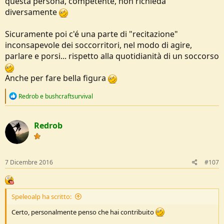
questa persona, competente, non richieda
diversamente
Sicuramente poi c'é una parte di "recitazione"
inconsapevole dei soccorritori, nel modo di agire,
parlare e porsi... rispetto alla quotidianità di un soccorso
Anche per fare bella figura
R
Redrob
e
bushcraftsurvival
e
a
c
Redrob
t
i
o
n
s
7 Dicembre 2016
#107
:
Speleoalp ha scritto:
Certo, personalmente penso che hai contribuito