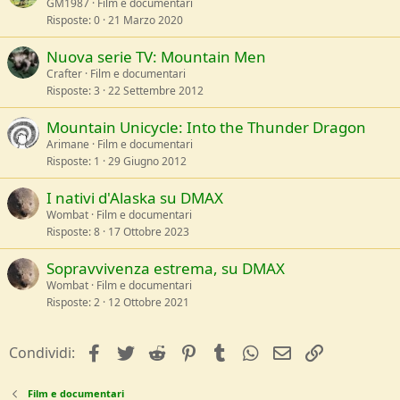
GM1987
Film e documentari
Risposte
0
21 Marzo 2020
Nuova serie TV: Mountain Men
Crafter
Film e documentari
Risposte
3
22 Settembre 2012
Mountain Unicycle: Into the Thunder Dragon
Arimane
Film e documentari
Risposte
1
29 Giugno 2012
I nativi d'Alaska su DMAX
Wombat
Film e documentari
Risposte
8
17 Ottobre 2023
Sopravvivenza estrema, su DMAX
Wombat
Film e documentari
Risposte
2
12 Ottobre 2021
facebook
Twitter
Reddit
Pinterest
Tumblr
WhatsApp
e-mail
Link
Condividi:
Film e documentari