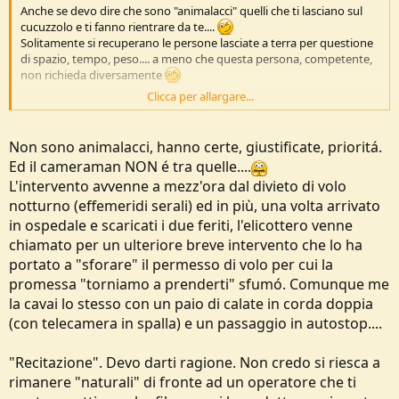
Anche se devo dire che sono "animalacci" quelli che ti lasciano sul
cucuzzolo e ti fanno rientrare da te....
Solitamente si recuperano le persone lasciate a terra per questione
di spazio, tempo, peso.... a meno che questa persona, competente,
non richieda diversamente
Clicca per allargare...
Sicuramente poi c'é una parte di "recitazione" inconsapevole dei
soccorritori, nel modo di agire, parlare e porsi... rispetto alla
quotidianità di un soccorso
Non sono animalacci, hanno certe, giustificate, prioritá.
Anche per fare bella figura
Ed il cameraman NON é tra quelle....
L'intervento avvenne a mezz'ora dal divieto di volo
notturno (effemeridi serali) ed in più, una volta arrivato
in ospedale e scaricati i due feriti, l'elicottero venne
chiamato per un ulteriore breve intervento che lo ha
portato a "sforare" il permesso di volo per cui la
promessa "torniamo a prenderti" sfumó. Comunque me
la cavai lo stesso con un paio di calate in corda doppia
(con telecamera in spalla) e un passaggio in autostop....
"Recitazione". Devo darti ragione. Non credo si riesca a
rimanere "naturali" di fronte ad un operatore che ti