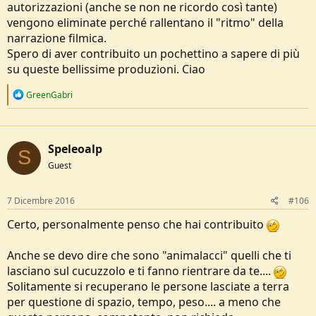
autorizzazioni (anche se non ne ricordo così tante)
vengono eliminate perché rallentano il "ritmo" della
narrazione filmica.
Spero di aver contribuito un pochettino a sapere di più
su queste bellissime produzioni. Ciao
R
GreenGabri
e
a
c
t
Speleoalp
i
S
o
Guest
n
s
:
7 Dicembre 2016
#106
Certo, personalmente penso che hai contribuito
Anche se devo dire che sono "animalacci" quelli che ti
lasciano sul cucuzzolo e ti fanno rientrare da te....
Solitamente si recuperano le persone lasciate a terra
per questione di spazio, tempo, peso.... a meno che