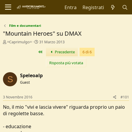
Entra
Registrati
Film e documentari
"Mountain Heroes" su DMAX
C
D
=Caprimulgo=
31 Marzo 2013
r
a
Primo
Precedente
6 di 6
e
t
a
a
t
d
Risposta più votata
o
i
r
I
Speleoalp
S
e
n
Guest
D
i
i
z
s
i
3 Novembre 2016
#101
c
o
u
No, il mio "vivi e lascia vivere" riguarda proprio un paio
s
di regolette basse.
s
i
- educazione
o
n