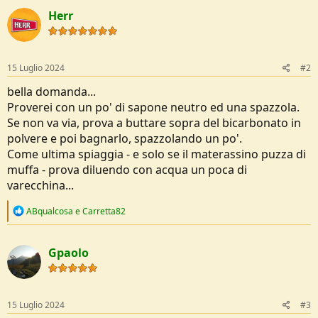
Herr
15 Luglio 2024
#2
bella domanda...
Proverei con un po' di sapone neutro ed una spazzola.
Se non va via, prova a buttare sopra del bicarbonato in
polvere e poi bagnarlo, spazzolando un po'.
Come ultima spiaggia - e solo se il materassino puzza di
muffa - prova diluendo con acqua un poca di
varecchina...
R
ABqualcosa
e
Carretta82
e
a
c
Gpaolo
t
i
o
n
s
15 Luglio 2024
#3
: