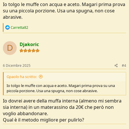
Io tolgo le muffe con acqua e aceto. Magari prima prova
su una piccola porzione. Usa una spugna, non cose
abrasive.
R
Carretta82
e
a
c
Djakoric
t
D
i
o
n
s
6 Dicembre 2025
#4
:
Gpaolo ha scritto:
Io tolgo le muffe con acqua e aceto. Magari prima prova su una
piccola porzione. Usa una spugna, non cose abrasive.
Io dovrei avere della muffa interna (almeno mi sembra
sia interna) in un materassino da 20€ che però non
voglio abbandonare.
Qual è il metodo migliore per pulirlo?