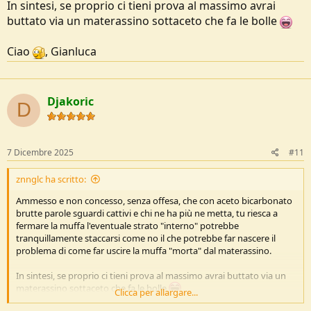
In sintesi, se proprio ci tieni prova al massimo avrai
buttato via un materassino sottaceto che fa le bolle
Ciao
, Gianluca
Djakoric
D
7 Dicembre 2025
#11
znnglc ha scritto:
Ammesso e non concesso, senza offesa, che con aceto bicarbonato
brutte parole sguardi cattivi e chi ne ha più ne metta, tu riesca a
fermare la muffa l'eventuale strato "interno" potrebbe
tranquillamente staccarsi come no il che potrebbe far nascere il
problema di come far uscire la muffa "morta" dal materassino.
In sintesi, se proprio ci tieni prova al massimo avrai buttato via un
materassino sottaceto che fa le bolle
Clicca per allargare...