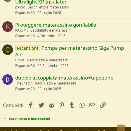
Ultralight XR Insulated
paiolo
Sacchiletto e materassini
Risposte
69
29 Luglio 2026
Proteggere materassino gonfiabile
K
KAIUMI
Sacchiletto e materassini
Risposte
18
4 Dicembre 2025
Pompa per materassino Giga Pump
Recensione
C
Air
Cmps
Sacchiletto e materassini
Risposte
36
29 Settembre 2025
dubbio accoppiata materassino+tappetino
TheSnatch
Sacchiletto e materassini
Risposte
20
22 Luglio 2025
facebook
Twitter
Reddit
Pinterest
Tumblr
WhatsApp
e-mail
Link
Condividi:
Sacchiletto e materassini
Alto