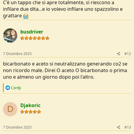
Ciao
, Gianluca
C'è un tappo che si apre totalmente, si riescono a
infilare due dita...e io volevo infilare uno spazzolino e
grattare
busdriver
7 Dicembre 2025
#12
bicarbonato e aceto si neutralizzano generando co2 se
non ricordo male. Direi O aceto O bicarbonato o prima
uno e almeno un giorno dopo poi l'altro.
R
Cordy
e
a
c
Djakoric
t
D
i
o
n
s
7 Dicembre 2025
#13
: