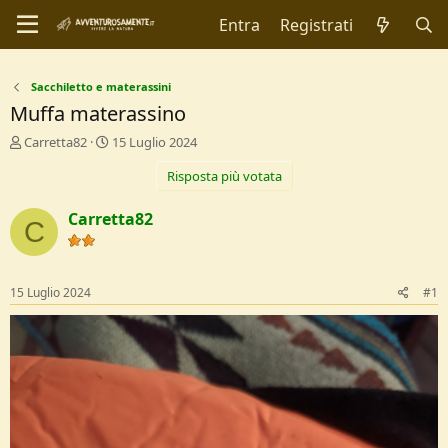
Entra
Registrati
Sacchiletto e materassini
Muffa materassino
C
D
Carretta82
15 Luglio 2024
r
a
Risposta più votata
e
t
a
a
t
d
Carretta82
C
o
i
r
I
e
n
D
i
15 Luglio 2024
#1
i
z
s
i
c
o
u
s
s
i
o
n