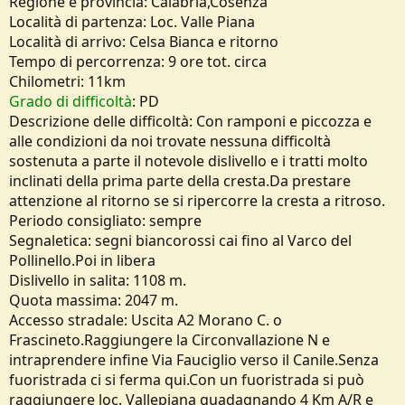
Regione e provincia: Calabria,Cosenza
e
Località di partenza: Loc. Valle Piana
Località di arrivo: Celsa Bianca e ritorno
Tempo di percorrenza: 9 ore tot. circa
Chilometri: 11km
Grado di difficoltà
: PD
Descrizione delle difficoltà: Con ramponi e piccozza e
alle condizioni da noi trovate nessuna difficoltà
sostenuta a parte il notevole dislivello e i tratti molto
inclinati della prima parte della cresta.Da prestare
attenzione al ritorno se si ripercorre la cresta a ritroso.
Periodo consigliato: sempre
Segnaletica: segni biancorossi cai fino al Varco del
Pollinello.Poi in libera
Dislivello in salita: 1108 m.
Quota massima: 2047 m.
Accesso stradale: Uscita A2 Morano C. o
Frascineto.Raggiungere la Circonvallazione N e
intraprendere infine Via Fauciglio verso il Canile.Senza
fuoristrada ci si ferma qui.Con un fuoristrada si può
raggiungere loc. Vallepiana guadagnando 4 Km A/R e