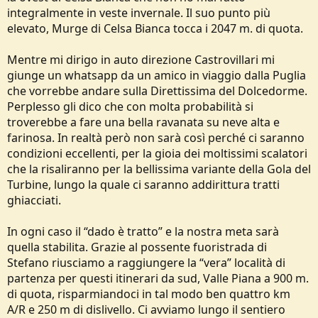
integralmente in veste invernale. Il suo punto più
elevato, Murge di Celsa Bianca tocca i 2047 m. di quota.
Mentre mi dirigo in auto direzione Castrovillari mi
giunge un whatsapp da un amico in viaggio dalla Puglia
che vorrebbe andare sulla Direttissima del Dolcedorme.
Perplesso gli dico che con molta probabilità si
troverebbe a fare una bella ravanata su neve alta e
farinosa. In realtà però non sarà così perché ci saranno
condizioni eccellenti, per la gioia dei moltissimi scalatori
che la risaliranno per la bellissima variante della Gola del
Turbine, lungo la quale ci saranno addirittura tratti
ghiacciati.
In ogni caso il “dado è tratto” e la nostra meta sarà
quella stabilita. Grazie al possente fuoristrada di
Stefano riusciamo a raggiungere la “vera” località di
partenza per questi itinerari da sud, Valle Piana a 900 m.
di quota, risparmiandoci in tal modo ben quattro km
A/R e 250 m di dislivello. Ci avviamo lungo il sentiero