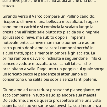
sulla neve pare che il maschio abbia anche una bella
stazza.
Girando verso il Varco compare un Pollino candido,
ricoperto di neve di una bellezza mozzafiato. I ragazzi
sono molto carichi e si comincia la scalata lungo la
cresta che all’inizio sale piuttosto placida su ginepraie
spruzzate di neve, ma subito dopo si impenna
notevolmente. La neve man mano aumenta e ad un
certo punto dobbiamo calzare i ramponi perché in
alcuni tratti, specialmente in ombra è ghiacciata. La
prima rampa è davvero inclinata e seguendone il filo ci
concede vedute mozzafiato sui canali laterali che
precipitano a valle. Raggiunto un poggio sul quale sorge
un loricato secco le pendenze si attenuano e ci
consentono una salita più sobria senza tanti patemi.
Giungiamo ad una radura pressoché pianeggiante, ed
ecco comparire in tutto il suo splendore sua maestà il
Dolcedorme, che da questa prospettiva offre una vista
superba sul suo versante sud ovest. La sua imponenza