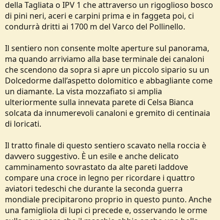
della Tagliata o IPV 1 che attraverso un rigoglioso bosco
di pini neri, aceri e carpini prima e in faggeta poi, ci
condurrà dritti ai 1700 m del Varco del Pollinello.
Il sentiero non consente molte aperture sul panorama,
ma quando arriviamo alla base terminale dei canaloni
che scendono da sopra si apre un piccolo sipario su un
Dolcedorme dall’aspetto dolomitico e abbagliante come
un diamante. La vista mozzafiato si amplia
ulteriormente sulla innevata parete di Celsa Bianca
solcata da innumerevoli canaloni e gremito di centinaia
di loricati.
Il tratto finale di questo sentiero scavato nella roccia è
davvero suggestivo. È un esile e anche delicato
camminamento sovrastato da alte pareti laddove
compare una croce in legno per ricordare i quattro
aviatori tedeschi che durante la seconda guerra
mondiale precipitarono proprio in questo punto. Anche
una famigliola di lupi ci precede e, osservando le orme