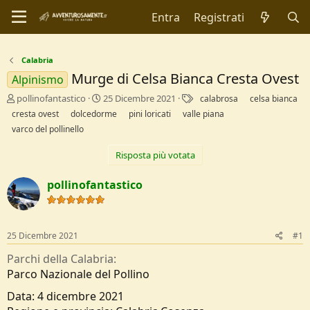
Entra
Registrati
Calabria
Murge di Celsa Bianca Cresta Ovest
Alpinismo
C
D
T
pollinofantastico
25 Dicembre 2021
calabrosa
celsa bianca
r
a
a
cresta ovest
dolcedorme
pini loricati
valle piana
e
t
g
varco del pollinello
a
a
t
d
Risposta più votata
o
i
r
I
pollinofantastico
e
n
D
i
i
z
s
i
c
o
25 Dicembre 2021
#1
u
Parchi della Calabria
s
s
Parco Nazionale del Pollino
i
Data: 4 dicembre 2021
o
n