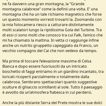
ne fa davvero una gran montagna, la “Grande
montagna calabrese” come la definii una volta. E’ una
montagna che ha un tale richiamo magnetico che forse
un questo momento vorresti trovarti la. Zoomando con
la mia fotocamera riesco a catturare distintamente
molti scalatori lungo la ripidissima Gola del Turbine. Tra
di essi ci sono molti che conosco tra cui Falk, l’amico che
mi ha chiamato la mattina. In vetta ci raggiunge infine
anche un nutrito gruppetto capeggiato da Franco, un
vecchio compagno del Cai che non vedevo da tempo.
Ma prima di toccare l’elevazione massima di Celsa
Bianca e dopo essere fuoriusciti da un intricato
boschetto di faggi entriamo in un giardino incantato, tra
loricati ricoperti parzialmente o totalmente dalla
calabrosa. Sembrano spettacolari quanto suggestive
sculture di ghiaccio scintillanti al sole. Tutto il paesaggio
è avvolto da un’atmosfera fiabesca in cui perdersi.
Anche la più distante Serra del Prete mostra le sue dolci