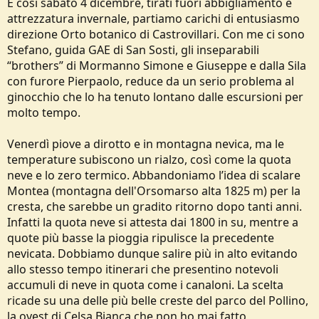
E così sabato 4 dicembre, tirati fuori abbigliamento e
attrezzatura invernale, partiamo carichi di entusiasmo
direzione Orto botanico di Castrovillari. Con me ci sono
Stefano, guida GAE di San Sosti, gli inseparabili
“brothers” di Mormanno Simone e Giuseppe e dalla Sila
con furore Pierpaolo, reduce da un serio problema al
ginocchio che lo ha tenuto lontano dalle escursioni per
molto tempo.
Venerdì piove a dirotto e in montagna nevica, ma le
temperature subiscono un rialzo, così come la quota
neve e lo zero termico. Abbandoniamo l’idea di scalare
Montea (montagna dell'Orsomarso alta 1825 m) per la
cresta, che sarebbe un gradito ritorno dopo tanti anni.
Infatti la quota neve si attesta dai 1800 in su, mentre a
quote più basse la pioggia ripulisce la precedente
nevicata. Dobbiamo dunque salire più in alto evitando
allo stesso tempo itinerari che presentino notevoli
accumuli di neve in quota come i canaloni. La scelta
ricade su una delle più belle creste del parco del Pollino,
la ovest di Celsa Bianca che non ho mai fatto