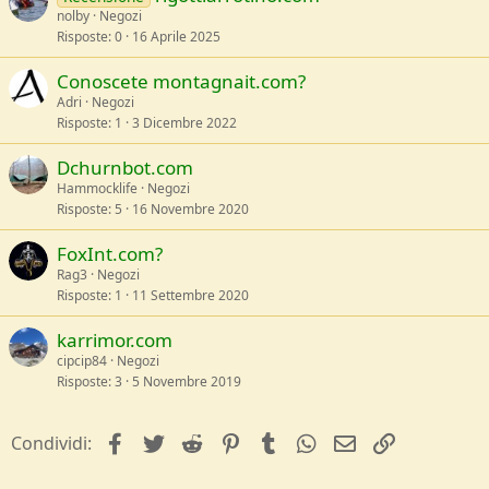
nolby
Negozi
Risposte
0
16 Aprile 2025
Conoscete montagnait.com?
Adri
Negozi
Risposte
1
3 Dicembre 2022
Dchurnbot.com
Hammocklife
Negozi
Risposte
5
16 Novembre 2020
FoxInt.com?
Rag3
Negozi
Risposte
1
11 Settembre 2020
karrimor.com
cipcip84
Negozi
Risposte
3
5 Novembre 2019
facebook
Twitter
Reddit
Pinterest
Tumblr
WhatsApp
e-mail
Link
Condividi: