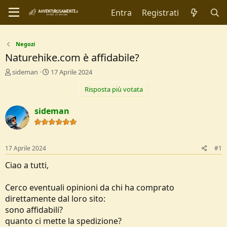
Entra
Registrati
Negozi
Naturehike.com è affidabile?
C
D
sideman
17 Aprile 2024
r
a
Risposta più votata
e
t
a
a
t
d
sideman
o
i
r
I
e
n
D
i
17 Aprile 2024
#1
i
z
s
i
Ciao a tutti,
c
o
u
Cerco eventuali opinioni da chi ha comprato
s
direttamente dal loro sito:
s
i
sono affidabili?
o
quanto ci mette la spedizione?
n