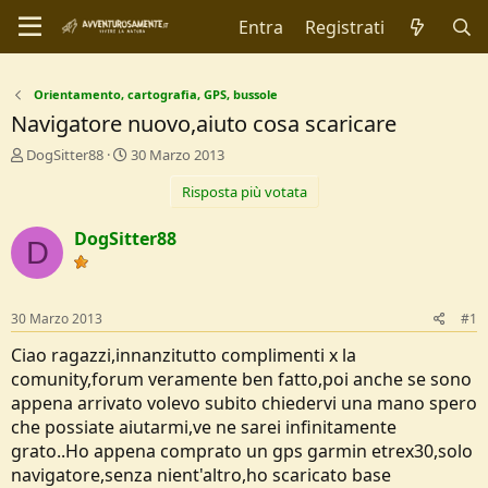
Entra
Registrati
Orientamento, cartografia, GPS, bussole
Navigatore nuovo,aiuto cosa scaricare
C
D
DogSitter88
30 Marzo 2013
r
a
Risposta più votata
e
t
a
a
t
d
DogSitter88
D
o
i
r
I
e
n
D
i
30 Marzo 2013
#1
i
z
s
i
Ciao ragazzi,innanzitutto complimenti x la
c
o
comunity,forum veramente ben fatto,poi anche se sono
u
appena arrivato volevo subito chiedervi una mano spero
s
che possiate aiutarmi,ve ne sarei infinitamente
s
i
grato..Ho appena comprato un gps garmin etrex30,solo
o
navigatore,senza nient'altro,ho scaricato base
n