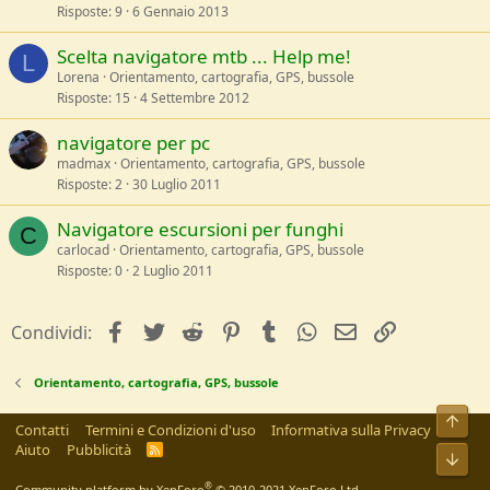
Risposte
9
6 Gennaio 2013
Scelta navigatore mtb ... Help me!
L
Lorena
Orientamento, cartografia, GPS, bussole
Risposte
15
4 Settembre 2012
navigatore per pc
madmax
Orientamento, cartografia, GPS, bussole
Risposte
2
30 Luglio 2011
Navigatore escursioni per funghi
C
carlocad
Orientamento, cartografia, GPS, bussole
Risposte
0
2 Luglio 2011
facebook
Twitter
Reddit
Pinterest
Tumblr
WhatsApp
e-mail
Link
Condividi:
Orientamento, cartografia, GPS, bussole
Alto
Contatti
Termini e Condizioni d'uso
Informativa sulla Privacy
Aiuto
Pubblicità
R
Bass
S
S
®
Community platform by XenForo
© 2010-2021 XenForo Ltd.