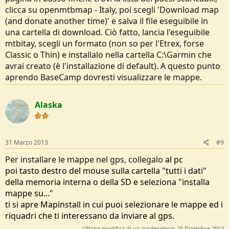
clicca su openmtbmap - Italy, poi scegli 'Download map
(and donate another time)' e salva il file eseguibile in
una cartella di download. Ciò fatto, lancia l'eseguibile
mtbitay, scegli un formato (non so per l'Etrex, forse
Classic o Thin) e installalo nella cartella C:\Garmin che
avrai creato (è l'installazione di default). A questo punto
aprendo BaseCamp dovresti visualizzare le mappe.
Alaska
31 Marzo 2013
#9
Per installare le mappe nel gps, collegalo
al pc
poi tasto destro del mouse sulla cartella "tutti i dati"
della memoria interna o della SD e seleziona "installa
mappe su..."
ti si apre Mapinstall in cui puoi selezionare le mappe ed i
riquadri che ti interessano da inviare al gps.
Ultima modifica di un moderatore:
15 Dicembre 2014