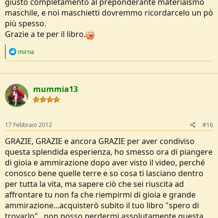
giusto completamento al preponderante materialsmo
maschile, e noi maschietti dovremmo ricordarcelo un pò
più spesso.
Grazie a te per il libro.
R
mirna
e
a
c
t
mummia13
i
o
n
s
:
17 Febbraio 2012
#16
GRAZIE, GRAZIE e ancora GRAZIE per aver condiviso
questa splendida esperienza, ho smesso ora di piangere
di gioia e ammirazione dopo aver visto il video, perché
conosco bene quelle terre e so cosa ti lasciano dentro
per tutta la vita, ma sapere ciò che sei riuscita ad
affrontare tu non fa che riempirmi di gioia e grande
ammirazione...acquisterò subito il tuo libro "spero di
trovarlo"...non posso perdermi assolutamente questa