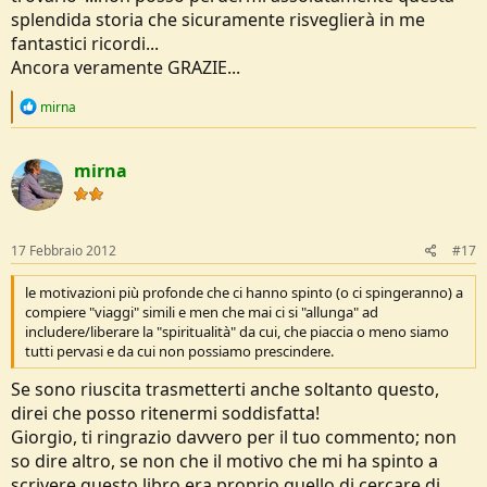
splendida storia che sicuramente risveglierà in me
fantastici ricordi...
Ancora veramente GRAZIE...
R
mirna
e
a
c
mirna
t
i
o
n
s
17 Febbraio 2012
#17
:
le motivazioni più profonde che ci hanno spinto (o ci spingeranno) a
compiere "viaggi" simili e men che mai ci si "allunga" ad
includere/liberare la "spiritualità" da cui, che piaccia o meno siamo
tutti pervasi e da cui non possiamo prescindere.
Se sono riuscita trasmetterti anche soltanto questo,
direi che posso ritenermi soddisfatta!
Giorgio, ti ringrazio davvero per il tuo commento; non
so dire altro, se non che il motivo che mi ha spinto a
scrivere questo libro era proprio quello di cercare di