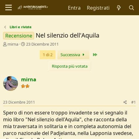
Entra
Registrati
Libri e riviste
Nel silenzio dell'Aquila
Recensione
C
D
mirna
23 Dicembre 2011
r
a
Ultimo
1 di 2
Successiva
e
t
a
a
t
d
Risposta più votata
o
i
r
I
mirna
e
n
D
i
i
z
s
i
23 Dicembre 2011
#1
c
o
u
Spero di non essere troppo invadente se vi segnalo il
s
mio libro "Nel silenzio dell'Aquila", che racconta della
s
mia traversata in solitaria e in completa autonomia del
i
parco nazionale del Padjelanta, nella Lapponia svedese,
o
n