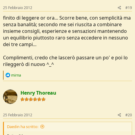
n
s
25 Febbraio 2012
#19
:
finito di leggere or ora... Scorre bene, con semplicità ma
senza banalità; secondo me sei riuscita a combinare
insieme consigli, esperienze e sensazioni mantenendo
un equilibrio piuttosto raro senza eccedere in nessuno
dei tre campi...
Complimenti, credo che lascerò passare un po' e poi lo
rileggerò di nuovo ^_^
R
mirna
e
a
c
Henry Thoreau
t
i
o
n
s
25 Febbraio 2012
#20
:
Daedin ha scritto: