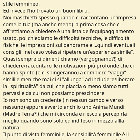
stile femmineo.
Ed invece l'ho trovato un buon libro.
Noi maschietti spesso quando ci raccontano un'impresa
come la tua (ma anche meno) la prima cosa che ci
affrettiamo a chiedere è una lista dell'equipaggiamento
usato, poi chiediamo le difficoltà tecniche, le difficoltà
fisiche, le impressioni sul panorama e ...quindi eventuali
consigli "nel caso volessi ripetere un'esperienza simile".
Quasi sempre ci dimentichiamo (vergognamo?!) di
chiedere/raccontarci le motivazioni più profonde che ci
hanno spinto (o ci spingeranno) a compiere "viaggi"
simili e men che mai ci si "allunga" ad includere/liberare
la "spiritualità" da cui, che piaccia o meno siamo tutti
pervasi e da cui non possiamo prescindere.
Io non sono un credente (in nessun campo e verso
nessuno) eppure avverto anch'io uno Anima Mundi
(Madre Terra?!) che mi circonda e riesco a percepirla
meglio quando sono solo ed indifeso in mezzo allla
natura.
Il punto di vista femminile, la sensibilità femminile è il