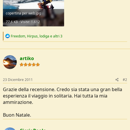
copertina per web.jpg
77,6 KB · Visite: 1.612
R
Freedom
,
Hirpus
,
lodiga
e altri 3
e
a
c
t
artiko
i
o
n
s
:
23 Dicembre 2011
#2
Grazie della recensione. Credo sia stata una gran bella
esperienza il viaggio in solitaria. Hai tutta la mia
ammirazione.
Buon Natale.