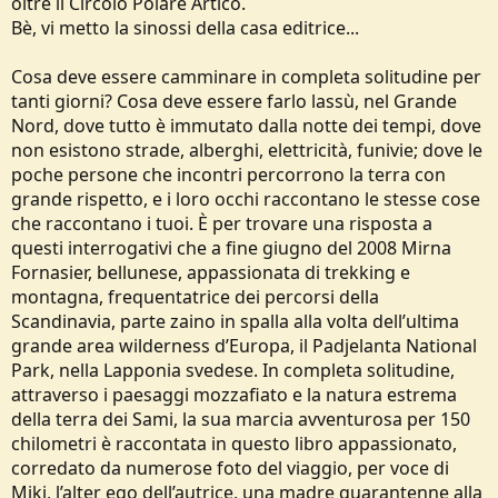
oltre il Circolo Polare Artico.
e
Bè, vi metto la sinossi della casa editrice...
Cosa deve essere camminare in completa solitudine per
tanti giorni? Cosa deve essere farlo lassù, nel Grande
Nord, dove tutto è immutato dalla notte dei tempi, dove
non esistono strade, alberghi, elettricità, funivie; dove le
poche persone che incontri percorrono la terra con
grande rispetto, e i loro occhi raccontano le stesse cose
che raccontano i tuoi. È per trovare una risposta a
questi interrogativi che a fine giugno del 2008 Mirna
Fornasier, bellunese, appassionata di trekking e
montagna, frequentatrice dei percorsi della
Scandinavia, parte zaino in spalla alla volta dell’ultima
grande area wilderness d’Europa, il Padjelanta National
Park, nella Lapponia svedese. In completa solitudine,
attraverso i paesaggi mozzafiato e la natura estrema
della terra dei Sami, la sua marcia avventurosa per 150
chilometri è raccontata in questo libro appassionato,
corredato da numerose foto del viaggio, per voce di
Miki, l’alter ego dell’autrice, una madre quarantenne alla