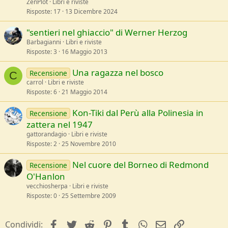
ZenPlot
Libri e riviste
Risposte
17
13 Dicembre 2024
"sentieri nel ghiaccio" di Werner Herzog
Barbagianni
Libri e riviste
Risposte
3
16 Maggio 2013
Una ragazza nel bosco
Recensione
C
carrol
Libri e riviste
Risposte
6
21 Maggio 2014
Kon-Tiki dal Perù alla Polinesia in
Recensione
zattera nel 1947
gattorandagio
Libri e riviste
Risposte
2
25 Novembre 2010
Nel cuore del Borneo di Redmond
Recensione
O'Hanlon
vecchiosherpa
Libri e riviste
Risposte
0
25 Settembre 2009
facebook
Twitter
Reddit
Pinterest
Tumblr
WhatsApp
e-mail
Link
Condividi: