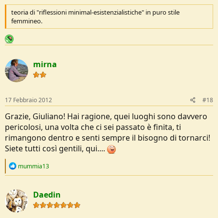
teoria di "riflessioni minimal-esistenzialistiche" in puro stile
femmineo.
mirna
17 Febbraio 2012
#18
Grazie, Giuliano! Hai ragione, quei luoghi sono davvero
pericolosi, una volta che ci sei passato è finita, ti
rimangono dentro e senti sempre il bisogno di tornarci!
Siete tutti così gentili, qui....
R
mummia13
e
a
c
Daedin
t
i
o