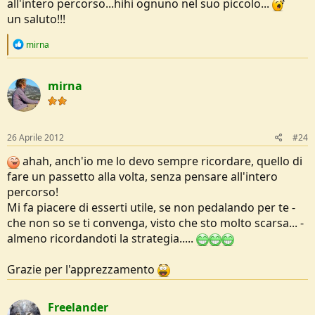
all'intero percorso...hihi ognuno nel suo piccolo...
un saluto!!!
R
mirna
e
a
c
mirna
t
i
o
n
s
26 Aprile 2012
#24
:
ahah, anch'io me lo devo sempre ricordare, quello di
fare un passetto alla volta, senza pensare all'intero
percorso!
Mi fa piacere di esserti utile, se non pedalando per te -
che non so se ti convenga, visto che sto molto scarsa... -
almeno ricordandoti la strategia.....
Grazie per l'apprezzamento
Freelander