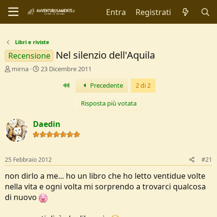
Entra
Registrati
Libri e riviste
Nel silenzio dell'Aquila
Recensione
C
D
mirna
23 Dicembre 2011
r
a
Primo
Precedente
2 di 2
e
t
a
a
t
d
Risposta più votata
o
i
r
I
Daedin
e
n
D
i
i
z
s
i
25 Febbraio 2012
#21
c
o
u
non dirlo a me... ho un libro che ho letto ventidue volte
s
nella vita e ogni volta mi sorprendo a trovarci qualcosa
s
di nuovo
i
o
n