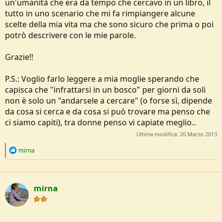
un'umanità che era da tempo che cercavo in un libro, il
tutto in uno scenario che mi fa rimpiangere alcune
scelte della mia vita ma che sono sicuro che prima o poi
potrò descrivere con le mie parole.
Grazie!!
P.S.: Voglio farlo leggere a mia moglie sperando che
capisca che "infrattarsi in un bosco" per giorni da soli
non è solo un "andarsele a cercare" (o forse sì, dipende
da cosa si cerca e da cosa si può trovare ma penso che
ci siamo capiti), tra donne penso vi capiate meglio..
Ultima modifica:
20 Marzo 2013
R
mirna
e
a
c
t
mirna
i
o
n
s
: