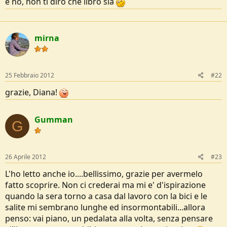
e no, non ti dirò che libro sia
e
mirna
25 Febbraio 2012
#22
grazie, Diana!
Gumman
G
26 Aprile 2012
#23
L'ho letto anche io....bellissimo, grazie per avermelo
fatto scoprire. Non ci crederai ma mi e' d'ispirazione
quando la sera torno a casa dal lavoro con la bici e le
salite mi sembrano lunghe ed insormontabili...allora
penso: vai piano, un pedalata alla volta, senza pensare