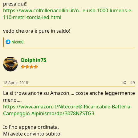
presa qui!!
https://www.coltelleriacollini.it/n...e-usb-1000-lumens-e-
110-metri-torcia-led.html
vedo che ora è pure in saldo!
R
Nico80
e
a
c
Dolphin75
t
i
o
n
s
18 Aprile 2018
#9
:
La si trova anche su Amazon.... costa anche leggermente
meno....
https://www.amazon.it/Nitecore®-Ricaricabile-Batteria-
Campeggio-Alpinismo/dp/B078NZSTG3
Io l'ho appena ordinata.
Mi avete convinto subito.