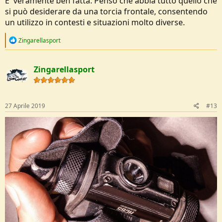
E' veramente ben fatta. Penso che abbia tutto quello che
si può desiderare da una torcia frontale, consentendo
un utilizzo in contesti e situazioni molto diverse.
R
Zingarellasport
e
a
c
Zingarellasport
t
i
o
n
s
27 Aprile 2019
#13
: