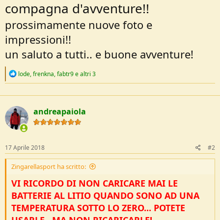
compagna d'avventure!!
prossimamente nuove foto e
impressioni!!
un saluto a tutti.. e buone avventure!
R
lode
,
frenkna
,
fabtr9
e altri 3
e
a
c
t
andreapaiola
i
o
n
s
:
17 Aprile 2018
#2
Zingarellasport ha scritto:
VI RICORDO DI NON CARICARE MAI LE
BATTERIE AL LITIO QUANDO SONO AD UNA
TEMPERATURA SOTTO LO ZERO... POTETE
USARLE.. MA NON RICARICARLE!