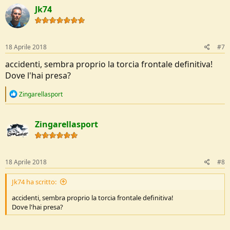
c
Jk74
t
i
o
n
s
18 Aprile 2018
#7
:
accidenti, sembra proprio la torcia frontale definitiva!
Dove l'hai presa?
R
Zingarellasport
e
a
c
Zingarellasport
t
i
o
n
s
18 Aprile 2018
#8
:
Jk74 ha scritto:
accidenti, sembra proprio la torcia frontale definitiva!
Dove l'hai presa?