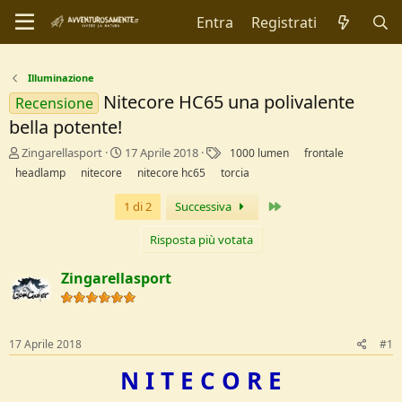
Entra
Registrati
Illuminazione
Nitecore HC65 una polivalente
Recensione
bella potente!
C
D
T
Zingarellasport
17 Aprile 2018
1000 lumen
frontale
r
a
a
headlamp
nitecore
nitecore hc65
torcia
e
t
g
a
a
Ultimo
1 di 2
Successiva
t
d
o
i
Risposta più votata
r
I
e
n
Zingarellasport
D
i
i
z
s
i
c
o
17 Aprile 2018
#1
u
s
N I T E C O R E
s
i