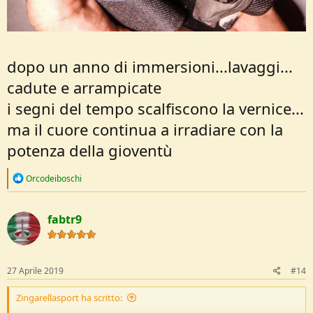
dopo un anno di immersioni...lavaggi...
cadute e arrampicate
i segni del tempo scalfiscono la vernice...
ma il cuore continua a irradiare con la
potenza della gioventù
R
Orcodeiboschi
e
a
c
fabtr9
t
i
o
n
s
27 Aprile 2019
#14
:
Zingarellasport ha scritto: