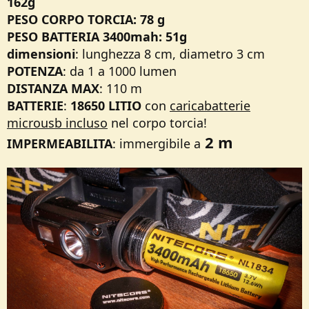
162g
PESO CORPO TORCIA: 78 g
PESO BATTERIA 3400mah: 51g
dimensioni
: lunghezza 8 cm, diametro 3 cm
POTENZA
: da 1 a 1000 lumen
DISTANZA MAX
: 110 m
BATTERIE
:
18650 LITIO
con
caricabatterie
microusb incluso
nel corpo torcia!
2 m
IMPERMEABILITA
: immergibile a