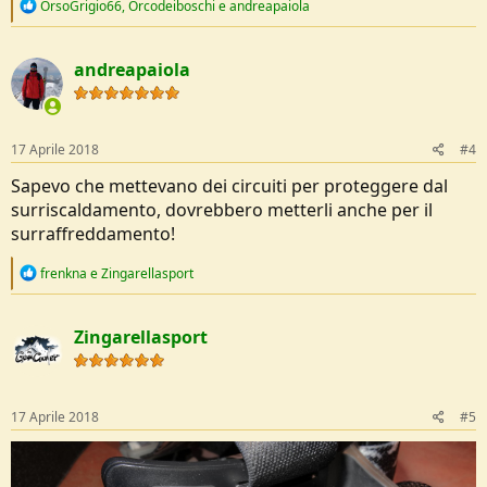
R
OrsoGrigio66
,
Orcodeiboschi
e
andreapaiola
e
a
c
andreapaiola
t
i
o
n
s
17 Aprile 2018
#4
:
Sapevo che mettevano dei circuiti per proteggere dal
surriscaldamento, dovrebbero metterli anche per il
surraffreddamento!
R
frenkna
e
Zingarellasport
e
a
c
Zingarellasport
t
i
o
n
s
17 Aprile 2018
#5
: