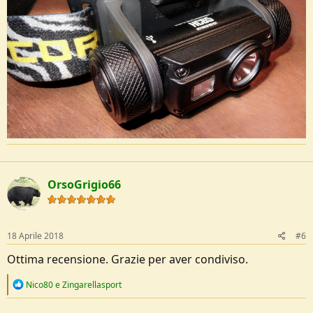
OrsoGrigio66
18 Aprile 2018
#6
Ottima recensione. Grazie per aver condiviso.
R
Nico80
e
Zingarellasport
e
a