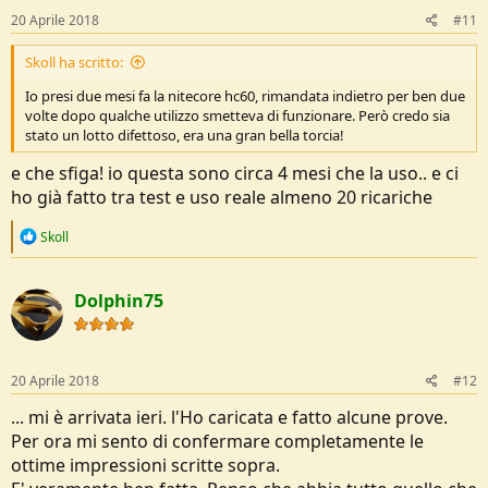
20 Aprile 2018
#11
Skoll ha scritto:
Io presi due mesi fa la nitecore hc60, rimandata indietro per ben due
volte dopo qualche utilizzo smetteva di funzionare. Però credo sia
stato un lotto difettoso, era una gran bella torcia!
e che sfiga! io questa sono circa 4 mesi che la uso.. e ci
ho già fatto tra test e uso reale almeno 20 ricariche
R
Skoll
e
a
c
Dolphin75
t
i
o
n
s
20 Aprile 2018
#12
:
... mi è arrivata ieri. l'Ho caricata e fatto alcune prove.
Per ora mi sento di confermare completamente le
ottime impressioni scritte sopra.