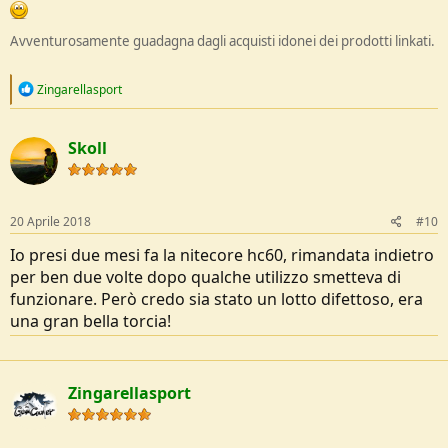
Avventurosamente guadagna dagli acquisti idonei dei prodotti linkati.
R
Zingarellasport
e
a
c
Skoll
t
i
o
n
s
20 Aprile 2018
#10
:
Io presi due mesi fa la nitecore hc60, rimandata indietro
per ben due volte dopo qualche utilizzo smetteva di
funzionare. Però credo sia stato un lotto difettoso, era
una gran bella torcia!
Zingarellasport