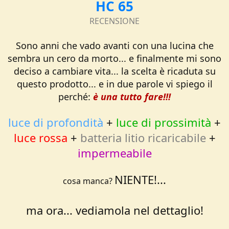
HC 65
o
n
RECENSIONE
e
Sono anni che vado avanti con una lucina che
sembra un cero da morto... e finalmente mi sono
deciso a cambiare vita... la scelta è ricaduta su
questo prodotto... e in due parole vi spiego il
perché:
è una tutto fare!!!
luce di profondità
+
luce di prossimità
+
luce rossa
+
batteria litio ricaricabile
+
impermeabile
NIENTE!...
cosa manca?
ma ora... vediamola nel dettaglio!