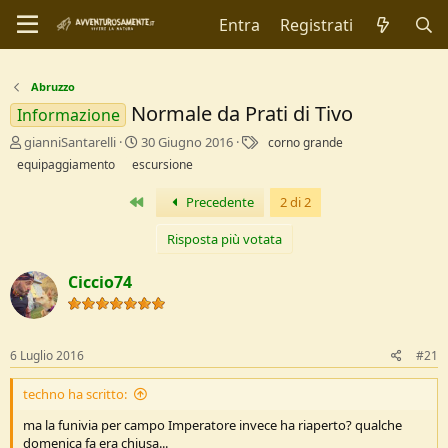
Entra
Registrati
Abruzzo
Normale da Prati di Tivo
Informazione
C
D
T
gianniSantarelli
30 Giugno 2016
corno grande
r
a
a
equipaggiamento
escursione
e
t
g
a
a
Primo
Precedente
2 di 2
t
d
o
i
Risposta più votata
r
I
e
n
Ciccio74
D
i
i
z
s
i
c
o
6 Luglio 2016
#21
u
s
s
techno ha scritto:
i
ma la funivia per campo Imperatore invece ha riaperto? qualche
o
domenica fa era chiusa...
n