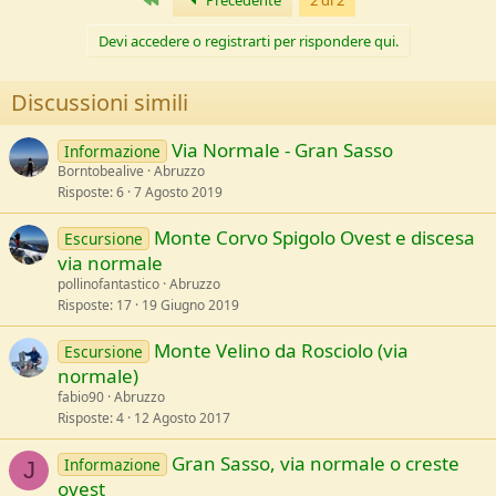
Precedente
2 di 2
Devi accedere o registrarti per rispondere qui.
Discussioni simili
Via Normale - Gran Sasso
Informazione
Borntobealive
Abruzzo
Risposte
6
7 Agosto 2019
Monte Corvo Spigolo Ovest e discesa
Escursione
via normale
pollinofantastico
Abruzzo
Risposte
17
19 Giugno 2019
Monte Velino da Rosciolo (via
Escursione
normale)
fabio90
Abruzzo
Risposte
4
12 Agosto 2017
Gran Sasso, via normale o creste
Informazione
J
ovest