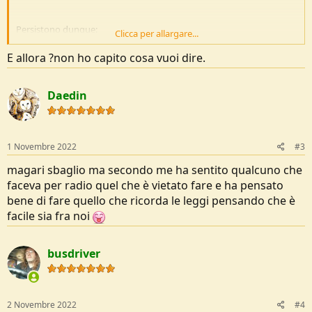
Persistono dunque:
Clicca per allargare...
Il Divieto d'uso di apparati non omologati per l'utilizzo in tale
E allora ?non ho capito cosa vuoi dire.
banda (es.
Baofeng
,
Retevis
, ecc. ad uso radio amatoriale.)
Il Divieto alla modifica degli apparati omologati (incremento
di potenza, sostituzione antenna, remotizzazione, ecc.)
Daedin
Il Divieto alla creazione/connessione di/con reti online, reti
offline, link, ponti, ecc.
Fonte: "Piano nazionale di ripartizione delle frequenze tra 0 e 3000
1 Novembre 2022
#3
GHz."
https://www.gazzettaufficiale.it/eli/id/2022/09/13/22A05158/
magari sbaglio ma secondo me ha sentito qualcuno che
Grazie e buone attività PMR 446.
faceva per radio quel che è vietato fare e ha pensato
bene di fare quello che ricorda le leggi pensando che è
facile sia fra noi
busdriver
2 Novembre 2022
#4