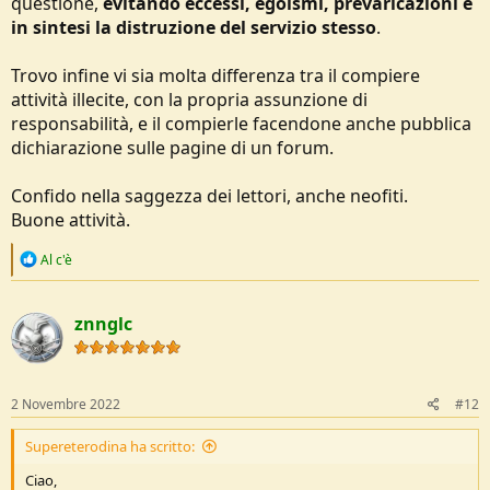
questione,
evitando eccessi, egoismi, prevaricazioni e
in sintesi la distruzione del servizio stesso
.
Trovo infine vi sia molta differenza tra il compiere
attività illecite, con la propria assunzione di
responsabilità, e il compierle facendone anche pubblica
dichiarazione sulle pagine di un forum.
Confido nella saggezza dei lettori, anche neofiti.
Buone attività.
R
Al c'è
e
a
c
znnglc
t
i
o
n
s
2 Novembre 2022
#12
:
Supereterodina ha scritto:
Ciao,