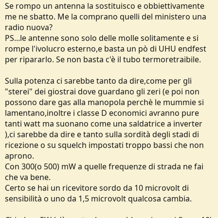
Se rompo un antenna la sostituisco e obbiettivamente
me ne sbatto. Me la comprano quelli del ministero una
radio nuova?
PS...le antenne sono solo delle molle solitamente e si
rompe l'ivolucro esterno,e basta un pò di UHU endfest
per ripararlo. Se non basta c'è il tubo termoretraibile.
Sulla potenza ci sarebbe tanto da dire,come per gli
"sterei" dei giostrai dove guardano gli zeri (e poi non
possono dare gas alla manopola perchè le mummie si
lamentano,inoltre i classe D economici avranno pure
tanti watt ma suonano come una saldatrice a inverter
),ci sarebbe da dire e tanto sulla sordità degli stadi di
ricezione o su squelch impostati troppo bassi che non
aprono.
Con 300(o 500) mW a quelle frequenze di strada ne fai
che va bene.
Certo se hai un ricevitore sordo da 10 microvolt di
sensibilità o uno da 1,5 microvolt qualcosa cambia.