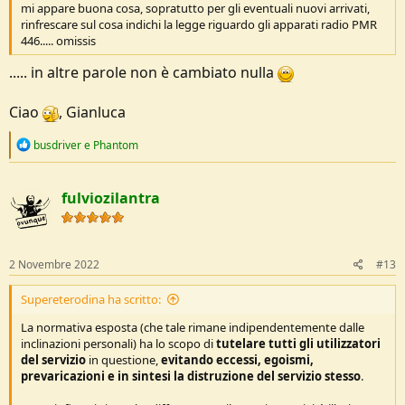
mi appare buona cosa, sopratutto per gli eventuali nuovi arrivati,
rinfrescare sul cosa indichi la legge riguardo gli apparati radio PMR
446..... omissis
..... in altre parole non è cambiato nulla
Ciao
, Gianluca
R
busdriver
e
Phantom
e
a
c
fulviozilantra
t
i
o
n
s
2 Novembre 2022
#13
:
Supereterodina ha scritto:
La normativa esposta (che tale rimane indipendentemente dalle
inclinazioni personali) ha lo scopo di
tutelare tutti gli utilizzatori
del servizio
in questione,
evitando eccessi, egoismi,
prevaricazioni e in sintesi la distruzione del servizio stesso
.