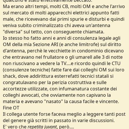
Ma erano altri tempi, molti CB, molti OM e anche l'arrivo
sul mercato di molti apparecchi elettrici appunto fatti
male, che ricevevano dai primi spurie e disturbi e quindi
veniva subito criminalizzato chi aveva un'antenna
"diversa" sul tetto, con conseguente chiamata.
Io stesso ho fatto anni e anni di consulenza legale agli
OM della mia Sezione ARI (e anche limitrofe) sul diritto
d'antenna, perchè le vecchiette in condominio dicevano
che entravano nel frullatore o gli umarell alle 3 di notte
non riuscivano a vedere la TV....e ricordo quindi le CTU
(consulenze tecniche) fatte fare dai colleghi OM sui loro
shack, dove addirittura esterrefatti tecnici statali si
congratulavano per la perizia costruttiva e sulle
accortezze utilizzate, con infumanatura costante dei
colleghi avvocati, che ovviamente non capivano la
materia e avevano "nasato" la causa facile e vincente.
Fine OT
Il collega utente forse faceva meglio a leggere tanti post
del genere già scritti in passato in varie discussioni.
E' vero che
repetita juvant
, però....