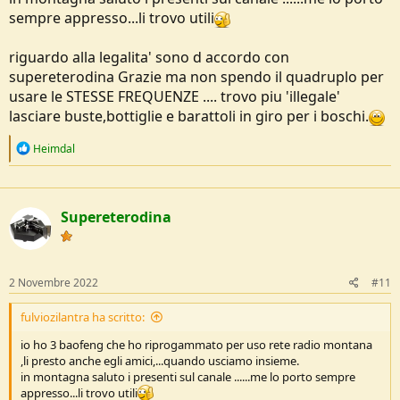
sempre appresso...li trovo utili
riguardo alla legalita' sono d accordo con
supereterodina Grazie ma non spendo il quadruplo per
usare le STESSE FREQUENZE .... trovo piu 'illegale'
lasciare buste,bottiglie e barattoli in giro per i boschi.
R
Heimdal
e
a
c
t
Supereterodina
i
o
n
s
:
2 Novembre 2022
#11
fulviozilantra ha scritto:
io ho 3 baofeng che ho riprogammato per uso rete radio montana
,li presto anche egli amici,...quando usciamo insieme.
in montagna saluto i presenti sul canale ......me lo porto sempre
appresso...li trovo utili