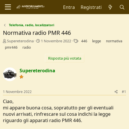
Entra
Registrati
Telefonia, radio, localizzatori
Normativa radio PMR 446
C
D
T
Supereterodina
1 Novembre 2022
446
legge
normativa
r
a
a
pmr446
radio
e
t
g
a
a
Risposta più votata
t
d
o
i
Supereterodina
r
I
e
n
D
i
i
z
1 Novembre 2022
#1
s
i
c
o
Ciao,
u
mi appare buona cosa, sopratutto per gli eventuali
s
s
nuovi arrivati, rinfrescare sul cosa indichi la legge
i
riguardo gli apparati radio PMR 446.
o
n