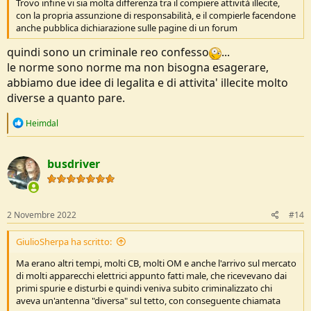
Trovo infine vi sia molta differenza tra il compiere attività illecite,
con la propria assunzione di responsabilità, e il compierle facendone
anche pubblica dichiarazione sulle pagine di un forum
quindi sono un criminale reo confesso
...
le norme sono norme ma non bisogna esagerare,
abbiamo due idee di legalita e di attivita' illecite molto
diverse a quanto pare.
R
Heimdal
e
a
c
busdriver
t
i
o
n
s
2 Novembre 2022
#14
:
GiulioSherpa ha scritto:
Ma erano altri tempi, molti CB, molti OM e anche l'arrivo sul mercato
di molti apparecchi elettrici appunto fatti male, che ricevevano dai
primi spurie e disturbi e quindi veniva subito criminalizzato chi
aveva un'antenna "diversa" sul tetto, con conseguente chiamata