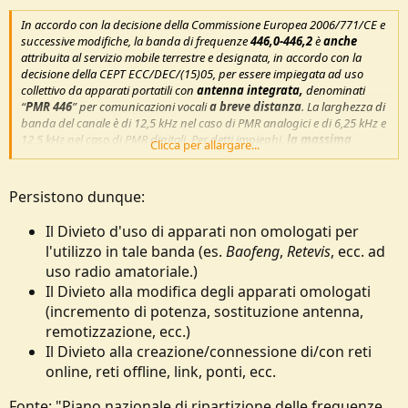
e
In accordo con la decisione della Commissione Europea 2006/771/CE e
successive modifiche, la banda di frequenze
446,0-446,2
è
anche
attribuita al servizio mobile terrestre e designata, in accordo con la
decisione della CEPT ECC/DEC/(15)05, per essere impiegata ad uso
collettivo da apparati portatili con
antenna integrata,
denominati
“
PMR 446
” per comunicazioni vocali
a breve distanza
. La larghezza di
banda del canale è di 12,5 kHz nel caso di PMR analogici e di 6,25 kHz e
12,5 kHz nel caso di PMR digitali. Per detti impieghi,
la massima
Clicca per allargare...
potenza equivalente irradiata (e.r.p.) è di 500 mW e ne resta
vietato l’esercizio di stazioni base, ripetitori o di qualsiasi
infrastruttura fissa
.
Persistono dunque:
Tali applicazioni rientrano nel regime di “libero uso” ai sensi dell'art.
105, comma 1, lettera p) del Codice delle Comunicazioni elettroniche,
Il Divieto d'uso di apparati non omologati per
emanato con D. Lgs. 1° agosto 2003 e successive modifiche,
l'utilizzo in tale banda (es.
Baofeng
,
Retevis
, ecc. ad
analogamente a quanto previsto per le “comunicazioni in banda
uso radio amatoriale.)
cittadina C.B.”, salvo quanto disposto dal capo 6 art.145
(dichiarazione) e dall’allegato 25 dello stesso Codice.
Il Divieto alla modifica degli apparati omologati
Le utilizzazioni PMR446 non devono causare interferenze ai
(incremento di potenza, sostituzione antenna,
collegamenti del servizio fisso, né possono pretendere protezione
remotizzazione, ecc.)
da essi. Nella banda di frequenze 446,1-446,2 MHz, resta la
Il Divieto alla creazione/connessione di/con reti
possibilità di continuità di esercizio per i collegamenti esistenti
fino alla loro scadenza e non ne saranno più autorizzati di nuovi
.
online, reti offline, link, ponti, ecc.
Fonte: "Piano nazionale di ripartizione delle frequenze