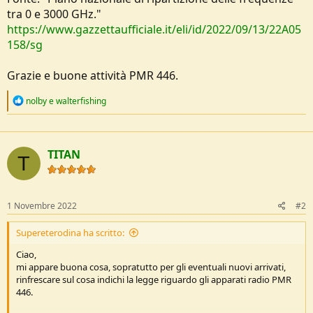
tra 0 e 3000 GHz."
https://www.gazzettaufficiale.it/eli/id/2022/09/13/22A05
158/sg
Grazie e buone attività PMR 446.
R
nolby
e
walterfishing
e
a
c
t
TITAN
i
T
o
n
s
:
1 Novembre 2022
#2
Supereterodina ha scritto:
Ciao,
mi appare buona cosa, sopratutto per gli eventuali nuovi arrivati,
rinfrescare sul cosa indichi la legge riguardo gli apparati radio PMR
446.