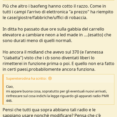
Più che altro i baofeng hanno cotto il razzo. Come in
tutti i campi l'arrivo di elettronica "a prezzo" ha riempito
le case/giostre/fabbriche/uffici di robaccia.
In ditta ho passato due ore sulla gabbia del carrello
elevatore a cambiare neon a led made in ....(esatto) che
sono durati meno di quelli normali.
Ho ancora il midland che avevo sul 370 (e l'annessa
"ciabatta") visto che i cb sono diventati liberi lo
rimetterei in funzione prima o poi. E quello non era fatto
in certi paesi,probabilomente ancora funziona.
Supereterodina ha scritto:
Ciao,
mi appare buona cosa, sopratutto per gli eventuali nuovi arrivati,
rinfrescare sul cosa indichi la legge riguardo gli apparati radio PMR
446.
Pensi che tutti qua sopra abbiano tali radio e le
sappiano usare nonchè modificare? Pensa che c'è