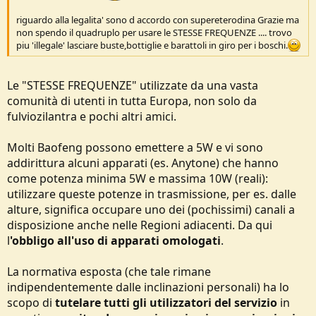
riguardo alla legalita' sono d accordo con supereterodina Grazie ma
non spendo il quadruplo per usare le STESSE FREQUENZE .... trovo
piu 'illegale' lasciare buste,bottiglie e barattoli in giro per i boschi.
Le "STESSE FREQUENZE" utilizzate da una vasta
comunità di utenti in tutta Europa, non solo da
fulviozilantra e pochi altri amici.
Molti Baofeng possono emettere a 5W e vi sono
addirittura alcuni apparati (es. Anytone) che hanno
come potenza minima 5W e massima 10W (reali):
utilizzare queste potenze in trasmissione, per es. dalle
alture, significa occupare uno dei (pochissimi) canali a
disposizione anche nelle Regioni adiacenti. Da qui
l
'obbligo all'uso di apparati omologati
.
La normativa esposta (che tale rimane
indipendentemente dalle inclinazioni personali) ha lo
scopo di
tutelare tutti gli utilizzatori del servizio
in