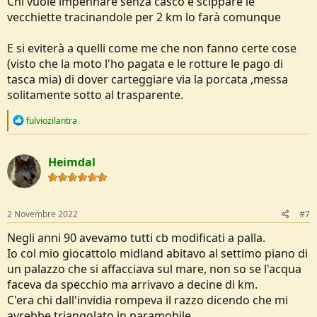
Chi vuole impennare senza casco e scippare le
vecchiette tracinandole per 2 km lo farà comunque
E si eviterà a quelli come me che non fanno certe cose
(visto che la moto l'ho pagata e le rotture le pago di
tasca mia) di dover carteggiare via la porcata ,messa
solitamente sotto al trasparente.
R
fulviozilantra
e
a
c
Heimdal
t
i
o
n
s
2 Novembre 2022
#7
:
Negli anni 90 avevamo tutti cb modificati a palla.
Io col mio giocattolo midland abitavo al settimo piano di
un palazzo che si affacciava sul mare, non so se l'acqua
faceva da specchio ma arrivavo a decine di km.
C'era chi dall'invidia rompeva il razzo dicendo che mi
avrebbe triangolato in paramobile.