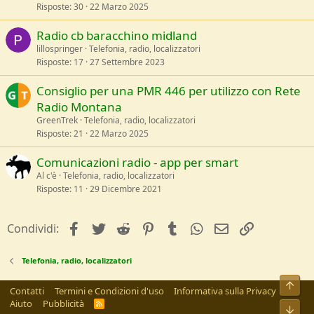
Risposte
30
22 Marzo 2025
Radio cb baracchino midland
lillospringer
Telefonia, radio, localizzatori
Risposte
17
27 Settembre 2023
Consiglio per una PMR 446 per utilizzo con Rete
Radio Montana
GreenTrek
Telefonia, radio, localizzatori
Risposte
21
22 Marzo 2025
Comunicazioni radio - app per smart
Al c'è
Telefonia, radio, localizzatori
Risposte
11
29 Dicembre 2021
facebook
Twitter
Reddit
Pinterest
Tumblr
WhatsApp
e-mail
Link
Condividi:
Telefonia, radio, localizzatori
Alto
Contatti
Termini e Condizioni d'uso
Informativa sulla Privacy
Aiuto
Pubblicità
R
Bass
S