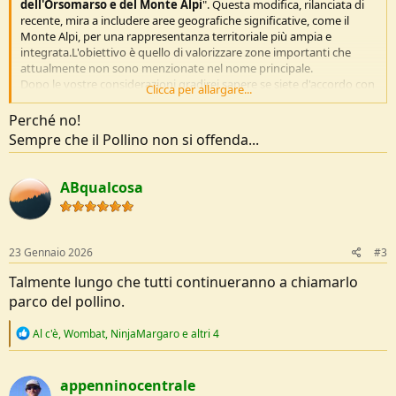
dell'Orsomarso e del Monte Alpi
". Questa modifica, rilanciata di
recente, mira a includere aree geografiche significative, come il
Monte Alpi, per una rappresentanza territoriale più ampia e
integrata.L'obiettivo è quello di valorizzare zone importanti che
attualmente non sono menzionate nel nome principale.
Dopo le vostre considerazioni gradirei sapere se siete d'accordo con
Clicca per allargare...
il cambio del nome o meno.
Perché no!
Sempre che il Pollino non si offenda...
ABqualcosa
23 Gennaio 2026
#3
Talmente lungo che tutti continueranno a chiamarlo
parco del pollino.
R
Al c'è
,
Wombat
,
NinjaMargaro
e altri 4
e
a
c
appenninocentrale
t