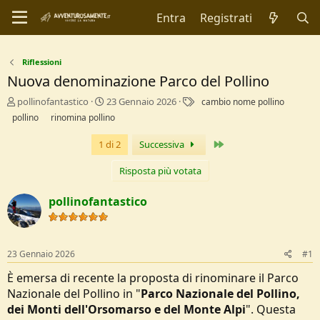
Entra
Registrati
Riflessioni
Nuova denominazione Parco del Pollino
C
D
T
pollinofantastico
23 Gennaio 2026
cambio nome pollino
r
a
a
pollino
rinomina pollino
e
t
g
a
a
Ultimo
1 di 2
Successiva
t
d
o
i
Risposta più votata
r
I
e
n
pollinofantastico
D
i
i
z
s
i
c
o
23 Gennaio 2026
#1
u
s
È emersa di recente la proposta di rinominare il Parco
s
Nazionale del Pollino in "
Parco Nazionale del Pollino,
i
o
dei Monti dell'Orsomarso e del Monte Alpi
". Questa
n