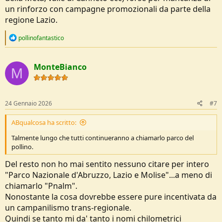
un rinforzo con campagne promozionali da parte della
regione Lazio.
R
pollinofantastico
e
a
c
MonteBianco
t
M
i
o
n
s
24 Gennaio 2026
#7
:
ABqualcosa ha scritto:
Talmente lungo che tutti continueranno a chiamarlo parco del
pollino.
Del resto non ho mai sentito nessuno citare per intero
"Parco Nazionale d'Abruzzo, Lazio e Molise"...a meno di
chiamarlo "Pnalm".
Nonostante la cosa dovrebbe essere pure incentivata da
un campanilismo trans-regionale.
Quindi se tanto mi da' tanto i nomi chilometrici