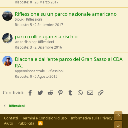
Risposte
0
28 Marzo 2017
Riflessione su un parco nazionale americano
Sioux
Riflessioni
Risposte
5
2 Settembre 2017
parco colli euganei a rischio
walterfishing
Riflessioni
Risposte
3
2 Dicembre 2016
Diaconale dall'ente parco del Gran Sasso al CDA
RAI
appenninocentrale
Riflessioni
Risposte
0
5 Agosto 2015
facebook
Twitter
Reddit
Pinterest
Tumblr
WhatsApp
e-mail
Link
Condividi:
Riflessioni
Alto
Contatti
Termini e Condizioni d'uso
Informativa sulla Privacy
Aiuto
Pubblicità
R
Bass
S