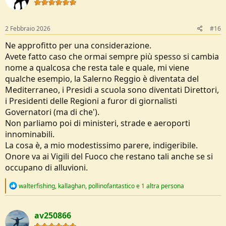
o
n
s
:
2 Febbraio 2026
#16
Ne approfitto per una considerazione.
Avete fatto caso che ormai sempre più spesso si cambia
nome a qualcosa che resta tale e quale, mi viene
qualche esempio, la Salerno Reggio è diventata del
Mediterraneo, i Presidi a scuola sono diventati Direttori,
i Presidenti delle Regioni a furor di giornalisti
Governatori (ma di che').
Non parliamo poi di ministeri, strade e aeroporti
innominabili.
La cosa è, a mio modestissimo parere, indigeribile.
Onore va ai Vigili del Fuoco che restano tali anche se si
occupano di alluvioni.
R
walterfishing
,
kallaghan
,
pollinofantastico
e 1 altra persona
e
a
c
av250866
t
i