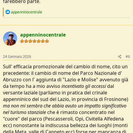
farebbero parte.
R
appenninocentrale
e
a
c
t
appenninocentrale
i
o
n
s
:
24 Gennaio 2026
#6
Sull' efficacia promozionale del cambio di nome, cito un
precedente: il cambio di nome del Parco Nazionale d'
Abruzzo con l' aggiunta di "Lazio e Molise" avvenuto già
da tempo ha a mio avviso
incentivato gli accessi
dal
versante laziale (parliamo in pratica del crinale
appenninico del sud del Lazio, in provincia di Frosinone)
ma non mi sembra che abbia avuto un impatto significativo
nel turismo stanziale
che è rimasto concentrato nel
"cuore" del parco (Pescasseroli, Opi, Civitella Alfedena
ecc) nonostante la indiscussa bellezza dei luoghi (monti
della Meta, valle di Canneto ecc) forse per mancanza di