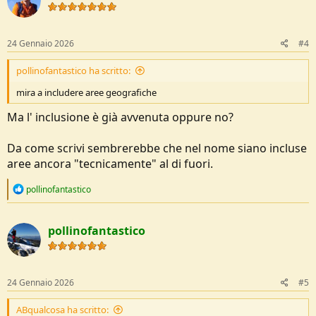
i
o
n
s
24 Gennaio 2026
#4
:
pollinofantastico ha scritto:
mira a includere aree geografiche
Ma l' inclusione è già avvenuta oppure no?
Da come scrivi sembrerebbe che nel nome siano incluse
aree ancora "tecnicamente" al di fuori.
R
pollinofantastico
e
a
c
pollinofantastico
t
i
o
n
s
24 Gennaio 2026
#5
:
ABqualcosa ha scritto: