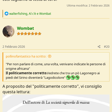
Ultima modifica:
2 Febbraio 2026
R
walterfishing
,
Al c'è
e
Wombat
e
a
c
Wombat
t
i
o
n
s
2 Febbraio 2026
#20
:
pollinofantastico ha scritto:
"Per non parlare di come, una volta, venivano indicate le persone di
origine africana"
Il politicamente corretto
.Vedrete che tra un pò Lagonegro ai
piedi del Sirino diventerà "Lagodicolore"
A proposito del "politicamente corretto", vi consiglio
questa lettura: