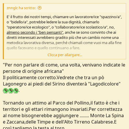
znnglc ha scritto:
E' il frutto dei nostri tempi, chiamare un lavoratore/ice "spazzino/a",
o "bidello/a", potrebbe ledere la sua dignità, chiamarlo
"operatore/ice ecologico", o "collaboratore/ice scolastico/a", no,
almeno secondo i "ben pensanti"
, anche se sono convinto che ai
diretti interessati avrebbero gradito più che un cambio nome una
metodica lavorativa diversa, perché chiamali come vuoi ma alla fine
quello facevano e quello continuano a fare.
Clicca per allargare...
D'altro canto anche i "Vigili del Fuoco" hanno subito un cambio
nome, una volta (sino al 1938) si chiamavano (ufficialmente)
"Per non parlare di come, una volta, venivano indicate le
"pompieri".
persone di origine africana"
Il politicamente corretto.Vedrete che tra un pò
Per non parlare di come, una volta, venivano indicate le persone di
Lagonegro ai piedi del Sirino diventerà "Lagodicolore"
origine africana o le "persone con disabilità" che se chiamate
"persone diversamente abili" potrebbe essere potenzialmente
.
offensivo.
Tornando un attimo al Parco del Pollino,il fatto è che i
Ciao
, Gianluca
territori e gli ettari rimangono invariati.Per correttezza
al nome bisognerebbe aggiungere ........ Monte La Spina
e Zaccana,delle Timpe e dell'Alto Tirreno Calabrese.E
così tagliamo la testa al toro.