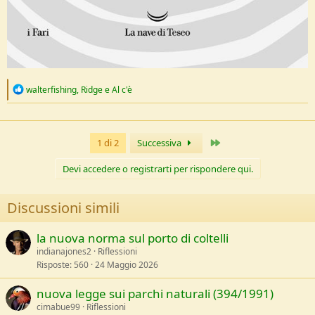
R
walterfishing
,
Ridge
e
Al c'è
e
a
c
t
Ultimo
1 di 2
Successiva
i
o
n
Devi accedere o registrarti per rispondere qui.
s
:
Discussioni simili
la nuova norma sul porto di coltelli
indianajones2
Riflessioni
Risposte
560
24 Maggio 2026
nuova legge sui parchi naturali (394/1991)
cimabue99
Riflessioni