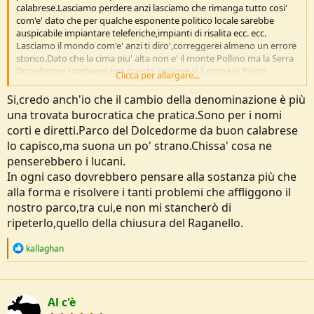
calabrese.Lasciamo perdere anzi lasciamo che rimanga tutto cosi'
com'e' dato che per qualche esponente politico locale sarebbe
auspicabile impiantare teleferiche,impianti di risalita ecc. ecc.
Lasciamo il mondo com'e' anzi ti diro',correggerei almeno un errore
storico.Dato che la cima piu' alta non e' il monte Pollino ma la Serra
Docedorme,cambierei,per questa ragione si,il nome in Parco
Clicca per allargare...
nazionale del Dolcedorme. Saluti
Si,credo anch'io che il cambio della denominazione è più
una trovata burocratica che pratica.Sono per i nomi
corti e diretti.Parco del Dolcedorme da buon calabrese
lo capisco,ma suona un po' strano.Chissa' cosa ne
penserebbero i lucani.
In ogni caso dovrebbero pensare alla sostanza più che
alla forma e risolvere i tanti problemi che affliggono il
nostro parco,tra cui,e non mi stancherò di
ripeterlo,quello della chiusura del Raganello.
R
kallaghan
e
a
c
t
Al c'è
i