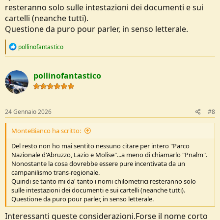
resteranno solo sulle intestazioni dei documenti e sui
cartelli (neanche tutti).
Questione da puro pour parler, in senso letterale.
R
pollinofantastico
e
a
c
pollinofantastico
t
i
o
n
s
24 Gennaio 2026
#8
:
MonteBianco ha scritto:
Del resto non ho mai sentito nessuno citare per intero "Parco
Nazionale d'Abruzzo, Lazio e Molise"...a meno di chiamarlo "Pnalm".
Nonostante la cosa dovrebbe essere pure incentivata da un
campanilismo trans-regionale.
Quindi se tanto mi da' tanto i nomi chilometrici resteranno solo
sulle intestazioni dei documenti e sui cartelli (neanche tutti).
Questione da puro pour parler, in senso letterale.
Interessanti queste considerazioni.Forse il nome corto