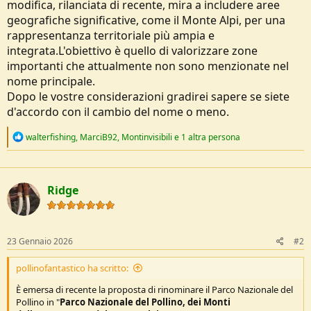
modifica, rilanciata di recente, mira a includere aree
e
geografiche significative, come il Monte Alpi, per una
rappresentanza territoriale più ampia e
integrata.L'obiettivo è quello di valorizzare zone
importanti che attualmente non sono menzionate nel
nome principale.
Dopo le vostre considerazioni gradirei sapere se siete
d'accordo con il cambio del nome o meno.
R
walterfishing
,
MarciB92
,
Montinvisibili
e 1 altra persona
e
a
c
t
Ridge
i
o
n
s
:
23 Gennaio 2026
#2
pollinofantastico ha scritto:
È emersa di recente la proposta di rinominare il Parco Nazionale del
Pollino in "
Parco Nazionale del Pollino, dei Monti