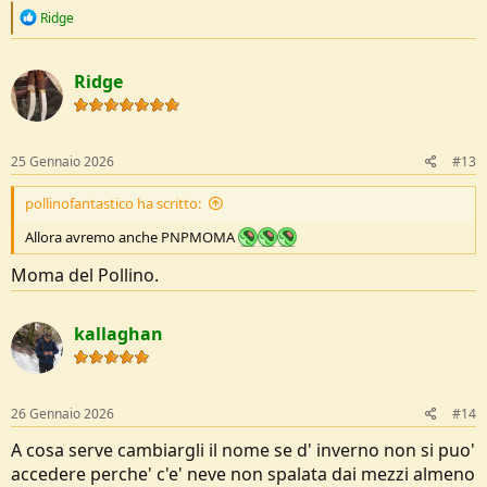
R
Ridge
e
a
c
Ridge
t
i
o
n
s
25 Gennaio 2026
#13
:
pollinofantastico ha scritto:
Allora avremo anche PNPMOMA
Moma del Pollino.
kallaghan
26 Gennaio 2026
#14
A cosa serve cambiargli il nome se d' inverno non si puo'
accedere perche' c'e' neve non spalata dai mezzi almeno