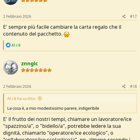
o
n
s
2 Febbraio 2026
#17
:
E' sempre più facile cambiare la carta regalo che il
contenuto del pacchetto.
R
Al c'è
e
a
c
znnglc
t
i
o
n
s
2 Febbraio 2026
#18
:
Al c'è ha scritto:
La cosa è, a mio modestissimo parere, indigeribile
E' il frutto dei nostri tempi, chiamare un lavoratore/ice
"spazzino/a", o "bidello/a", potrebbe ledere la sua
dignità, chiamarlo "operatore/ice ecologico", o
"collaboratore/ice scolastico/a", no,
almeno secondo i