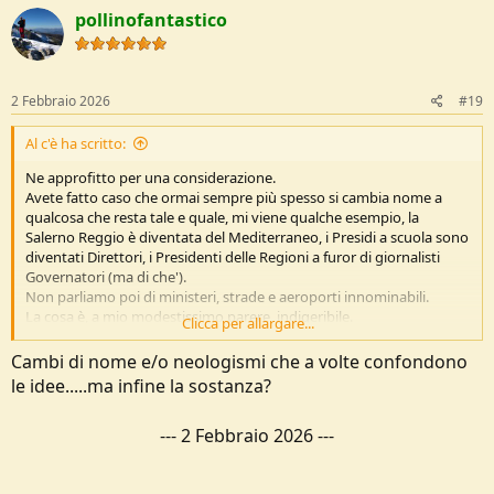
c
pollinofantastico
t
i
o
n
s
2 Febbraio 2026
#19
:
Al c'è ha scritto:
Ne approfitto per una considerazione.
Avete fatto caso che ormai sempre più spesso si cambia nome a
qualcosa che resta tale e quale, mi viene qualche esempio, la
Salerno Reggio è diventata del Mediterraneo, i Presidi a scuola sono
diventati Direttori, i Presidenti delle Regioni a furor di giornalisti
Governatori (ma di che').
Non parliamo poi di ministeri, strade e aeroporti innominabili.
La cosa è, a mio modestissimo parere, indigeribile.
Clicca per allargare...
Onore va ai Vigili del Fuoco che restano tali anche se si occupano di
alluvioni.
Cambi di nome e/o neologismi che a volte confondono
le idee.....ma infine la sostanza?
---
2 Febbraio 2026
---