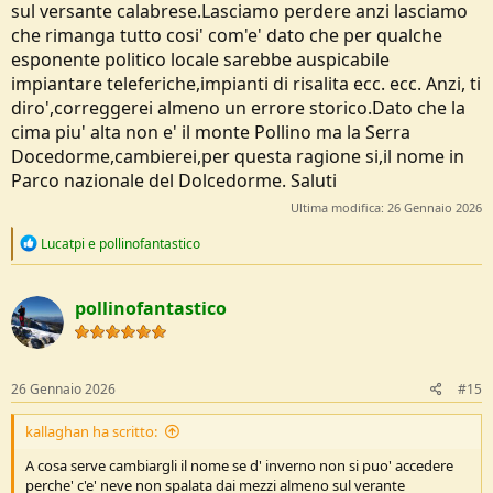
sul versante calabrese.Lasciamo perdere anzi lasciamo
che rimanga tutto cosi' com'e' dato che per qualche
esponente politico locale sarebbe auspicabile
impiantare teleferiche,impianti di risalita ecc. ecc. Anzi, ti
diro',correggerei almeno un errore storico.Dato che la
cima piu' alta non e' il monte Pollino ma la Serra
Docedorme,cambierei,per questa ragione si,il nome in
Parco nazionale del Dolcedorme. Saluti
Ultima modifica:
26 Gennaio 2026
R
Lucatpi
e
pollinofantastico
e
a
c
pollinofantastico
t
i
o
n
s
26 Gennaio 2026
#15
:
kallaghan ha scritto:
A cosa serve cambiargli il nome se d' inverno non si puo' accedere
perche' c'e' neve non spalata dai mezzi almeno sul verante