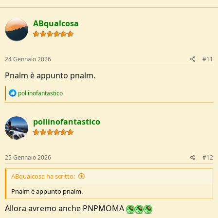
ABqualcosa
24 Gennaio 2026
#11
Pnalm è appunto pnalm.
R
pollinofantastico
e
a
c
pollinofantastico
t
i
o
n
s
25 Gennaio 2026
#12
:
ABqualcosa ha scritto:
Pnalm è appunto pnalm.
Allora avremo anche PNPMOMA