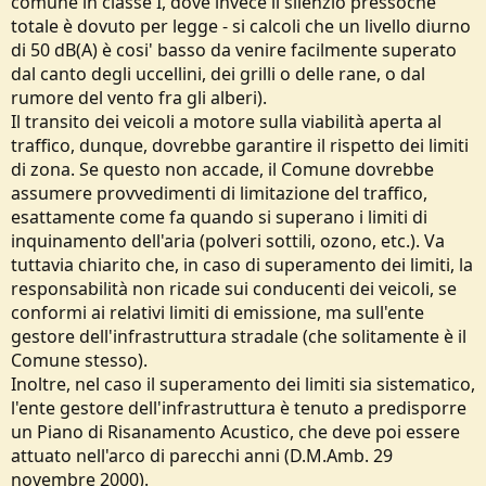
comune in classe I, dove invece il silenzio pressochè
totale è dovuto per legge - si calcoli che un livello diurno
di 50 dB(A) è cosi' basso da venire facilmente superato
dal canto degli uccellini, dei grilli o delle rane, o dal
rumore del vento fra gli alberi).
Il transito dei veicoli a motore sulla viabilità aperta al
traffico, dunque, dovrebbe garantire il rispetto dei limiti
di zona. Se questo non accade, il Comune dovrebbe
assumere provvedimenti di limitazione del traffico,
esattamente come fa quando si superano i limiti di
inquinamento dell'aria (polveri sottili, ozono, etc.). Va
tuttavia chiarito che, in caso di superamento dei limiti, la
responsabilità non ricade sui conducenti dei veicoli, se
conformi ai relativi limiti di emissione, ma sull'ente
gestore dell'infrastruttura stradale (che solitamente è il
Comune stesso).
Inoltre, nel caso il superamento dei limiti sia sistematico,
l'ente gestore dell'infrastruttura è tenuto a predisporre
un Piano di Risanamento Acustico, che deve poi essere
attuato nell'arco di parecchi anni (D.M.Amb. 29
novembre 2000).