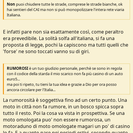
Non
puoi chiudere tutte le strade, comprese le strade bianche, ok
hai sentieri del CAI ma non si può monopolizzare l'intera rete viaria
Italiana.
E infatti pare non sia esattamente così, come peraltro
era prevedibile. La solità solfa all'italiana, si fa una
proposta di legge, pochi la capiscono ma tutti quelli che
'forse' ne sono toccati vanno su di giri.
RUMOROSI
è un tuo giudizio personale, perchè se sono in regola
con il codice della starda il mio scarico non fa più casino di un auto
euro5...
ma poi ti ripeto, tu tieni la tua idea e grazie a Dio per ora posso
ancora circolare per l'Italia...
La rumorosità è soggettiva fino ad un certo punto. Una
moto in città non fa rumore, in un bosco spicca sopra
tutto il resto. Poi la cosa va vista in prospettiva. Se una
moto omologata puo' non essere rumorosa, un
motoraduno di moto omologate magari un po' di casino
lo fa. E a quanto pare nei periodi estivi, secondo quanto