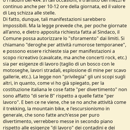
o i raduni dei 4x4. In tali occasioni, il transito dei mezzi è
continuo anche per 10-12 ore della giornata, ed il valore
di Leq schizza alle stelle.
Di fatto, dunque, tali manifestazioni sarebbero
impossibili. Ma la legge prevede che, per poche giornate
all'anno, e dietro apposita richiesta fatta al Sindaco, il
Comune possa autorizzare lo "sforamento" dai limiti. Si
chiamano "deroghe per attività rumorose temporanee",
e possono essere richieste sia per manifestazioni a
scopo ricreativo (cavalcate, ma anche concerti rock, etc.)
sia per esigenze di lavoro (taglio di un bosco con le
motoseghe, lavori stradali, esplosione di mine per scavo
gallerie, etc.). La legge non "privilegia" gli uni scopi sugli
altri, in quanto, come vi ho già spiegato, per la
costituzione italiana le cose fatte "per divertimento" non
sono affatto "di serie B" rispetto a quelle fatte "per
lavoro". E ben ce ne viene, che se no anche attività come
il trekking, la mountain bike, e l'escursionismo in
generale, che sono fatte anch'esse per puro
divertimento, verrebbero messe in secondo piano
rispetto alle esigenze "di lavoro" dei contadini e dei