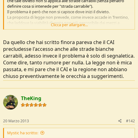
che tale divieto non si applica alle strade carrabili (senza perlatro
o
definire cosa si intenede per "strada carrabile").
n
Il problema è però che non si capisce dove inizi il divieto.
e
La proposta di legge non prevede, come invece accade in Trentino,
che laddove la viabilità diventa non più percoribile dai mezzi a
Clicca per allargare...
motore sulla stessa venga apposto il classico cartello di "divieto di
circolazione" a norma del Codice della Strada.
Non lo prevede perchè tali cartelli non li può mettere il CAI, per
Da quello che hai scritto finora pareva che il CAI
legge statale infatti la segnaletica stradale può essere apposta solo
precludesse l'accesso anche alle strade bianche
dai Comuni (sulle strade comunali) o comunque dall'ente
carrabili, adesso invece il problema è solo di segnaletica.
proprietario della strada stessa (quindi Provoncia o Stato, ma mai la
Regione), Inoltre tali cartelli debbono riportare, sul retro, gli estremi
Come dire, tanto rumore per nulla. La legge non è mica
della delibera Comunale (o Provinciale, o Statale) con cui il divieto
passata, e mi pare che il CAI e la regione non abbiano
stesso è stato deliberato.
chiuso preventivamente le orecchia a suggerimenti.
Ribadisco che il problema è tutto qui: è stata censita una rete
"sentieristica" estremamente estesa, che arriva sino alla pianura.
Essa comprende una pluralità di strade di vario genere, ed anche
alcune centginaia di km di sentieri puramente pedonali.
TheKing
In assenza di una chiara demarcazione fra le "strade carrabili" e
quelle "non carrabili", come fa chi le percorre a rispettare i divieti, se
gli stessi non sono segnalati?
20 Marzo 2013
#142
Mystic ha scritto: