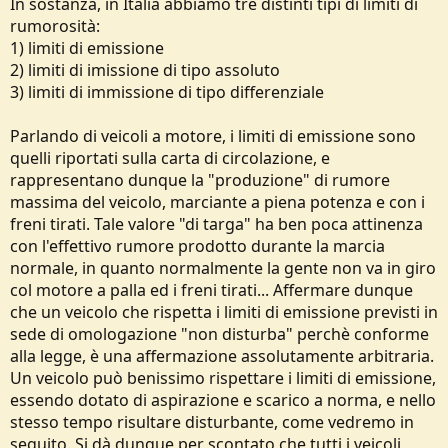
In sostanza, in Italia abbiamo tre distinti tipi di limiti di
rumorosità:
1) limiti di emissione
2) limiti di imissione di tipo assoluto
3) limiti di immissione di tipo differenziale
Parlando di veicoli a motore, i limiti di emissione sono
quelli riportati sulla carta di circolazione, e
rappresentano dunque la "produzione" di rumore
massima del veicolo, marciante a piena potenza e con i
freni tirati. Tale valore "di targa" ha ben poca attinenza
con l'effettivo rumore prodotto durante la marcia
normale, in quanto normalmente la gente non va in giro
col motore a palla ed i freni tirati... Affermare dunque
che un veicolo che rispetta i limiti di emissione previsti in
sede di omologazione "non disturba" perchè conforme
alla legge, è una affermazione assolutamente arbitraria.
Un veicolo può benissimo rispettare i limiti di emissione,
essendo dotato di aspirazione e scarico a norma, e nello
stesso tempo risultare disturbante, come vedremo in
seguito. Si dà dunque per scontato che tutti i veicoli