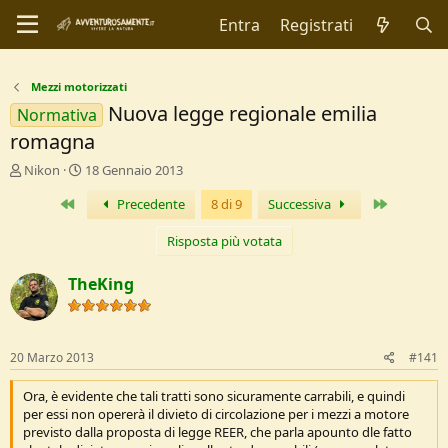
Entra
Registrati
Mezzi motorizzati
Nuova legge regionale emilia
Normativa
romagna
C
D
Nikon
18 Gennaio 2013
r
a
Primo
Ultimo
Precedente
8 di 9
Successiva
e
t
a
a
t
d
Risposta più votata
o
i
r
I
TheKing
e
n
D
i
i
z
s
i
20 Marzo 2013
#141
c
o
u
Ora, è evidente che tali tratti sono sicuramente carrabili, e quindi
s
per essi non opererà il divieto di circolazione per i mezzi a motore
s
previsto dalla proposta di legge REER, che parla apounto dle fatto
i