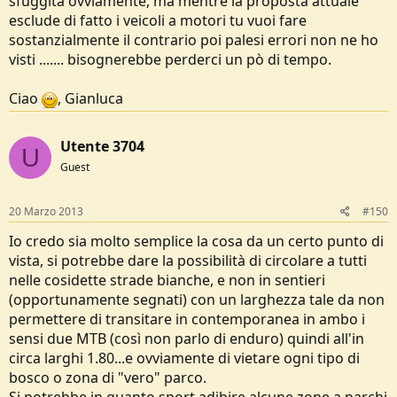
sfuggita ovviamente, ma mentre la proposta attuale
esclude di fatto i veicoli a motori tu vuoi fare
sostanzialmente il contrario poi palesi errori non ne ho
visti ....... bisognerebbe perderci un pò di tempo.
Ciao
, Gianluca
Utente 3704
U
Guest
20 Marzo 2013
#150
Io credo sia molto semplice la cosa da un certo punto di
vista, si potrebbe dare la possibilità di circolare a tutti
nelle cosidette strade bianche, e non in sentieri
(opportunamente segnati) con un larghezza tale da non
permettere di transitare in contemporanea in ambo i
sensi due MTB (così non parlo di enduro) quindi all'in
circa larghi 1.80...e ovviamente di vietare ogni tipo di
bosco o zona di "vero" parco.