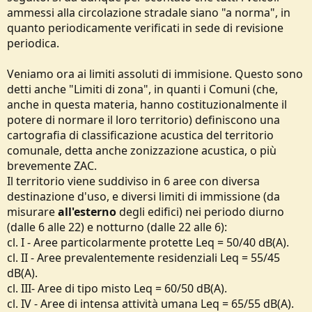
ammessi alla circolazione stradale siano "a norma", in
quanto periodicamente verificati in sede di revisione
periodica.
Veniamo ora ai limiti assoluti di immisione. Questo sono
detti anche "Limiti di zona", in quanti i Comuni (che,
anche in questa materia, hanno costituzionalmente il
potere di normare il loro territorio) definiscono una
cartografia di classificazione acustica del territorio
comunale, detta anche zonizzazione acustica, o più
brevemente ZAC.
Il territorio viene suddiviso in 6 aree con diversa
destinazione d'uso, e diversi limiti di immissione (da
misurare
all'esterno
degli edifici) nei periodo diurno
(dalle 6 alle 22) e notturno (dalle 22 alle 6):
cl. I - Aree particolarmente protette Leq = 50/40 dB(A).
cl. II - Aree prevalentemente residenziali Leq = 55/45
dB(A).
cl. III- Aree di tipo misto Leq = 60/50 dB(A).
cl. IV - Aree di intensa attività umana Leq = 65/55 dB(A).