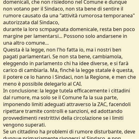
domenicali, che non risiedono nel Comune e dunque
non votano per il Sindaco, non sta bene di sentire il
rumore causato da una "attività rumorosa temporanea"
autorizzata dal Sindaco,
durante la loro scmpagnata domenicale, resta ben poco
margine per lamentarsi... Possono solo andarsene in
una altro comune...
Questa è la legge, non l'ho fatta io, ma i nostri ben
pagati parlamentari. Se non sta bene, cambiamola,
eleggendo in parlamento chi ha idee diverse, e si farà
carico di cambiarla. Ma, finchè la legge statale è questa,
il potere ce lo hanno i Sindaci, non la Regione, e men che
meno è possibile delegarlo al CAI.
In conclusione: la legge tutela efficacemente i cittadini
dal rumore, ma solo se il Comune fa la sua parte,
imponendo limiti adeguati attraverso la ZAC, facendoli
ripettare tramite controlli e sanzioni, ed adottando
provvedimenti restrittivi della circolazione se i limiti
vengono superati.
Se un cittadino ha problemi di rumore disturbante, deve
dunque primariamente rivogersi al Sindaco, e non