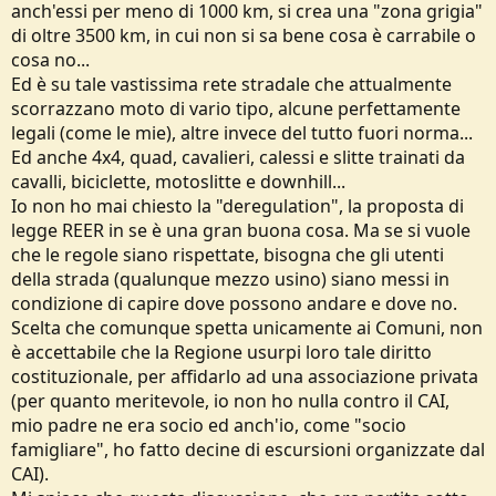
anch'essi per meno di 1000 km, si crea una "zona grigia"
di oltre 3500 km, in cui non si sa bene cosa è carrabile o
cosa no...
Ed è su tale vastissima rete stradale che attualmente
scorrazzano moto di vario tipo, alcune perfettamente
legali (come le mie), altre invece del tutto fuori norma...
Ed anche 4x4, quad, cavalieri, calessi e slitte trainati da
cavalli, biciclette, motoslitte e downhill...
Io non ho mai chiesto la "deregulation", la proposta di
legge REER in se è una gran buona cosa. Ma se si vuole
che le regole siano rispettate, bisogna che gli utenti
della strada (qualunque mezzo usino) siano messi in
condizione di capire dove possono andare e dove no.
Scelta che comunque spetta unicamente ai Comuni, non
è accettabile che la Regione usurpi loro tale diritto
costituzionale, per affidarlo ad una associazione privata
(per quanto meritevole, io non ho nulla contro il CAI,
mio padre ne era socio ed anch'io, come "socio
famigliare", ho fatto decine di escursioni organizzate dal
CAI).