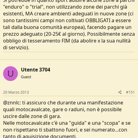
Si potrebbe in quanto sport adibire alcune zone a parchi
"enduro" o "trial", non utilizzando zone dei parchi già
esistenti, MA creare ambienti adeguati in nuove zone (ci
sono tantissimi campi non coltivati OBBLIGATI a essere
tali dalla buona comunità europea), facendo pagare un
prezzo adeguato (20-25€ al giorno). Possibilmente senza
obbligo di tesseramento FIM (da abolire x la sua nullità
di servizio).
Utente 3704
U
Guest
20 Marzo 2013
#151
@znnlc: ti assicuro che durante una manifestazione
quali motocavalcate, gare o raduni, non è possibile
uscire dalle zone di gara.
Nelle motocavalcate c'è una "guida" e una "scopa" e se
non rispettano ti sbattono fuori, e sei numerato...con
tanto di aquisizione documenti.