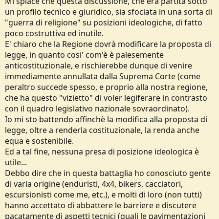
Mi spiace che questa discussione, che era partita sotto
un profilo tecnico e giuridico, sia sfociata in una sorta di
"guerra di religione" su posizioni ideologiche, di fatto
poco costruttiva ed inutile.
E' chiaro che la Regione dovrà modificare la proposta di
legge, in quanto cosi' com'è è palesemente
anticostituzionale, e rischierebbe dunque di venire
immediamente annullata dalla Suprema Corte (come
peraltro succede spesso, e proprio alla nostra regione,
che ha questo "vizietto" di voler legiferare in contrasto
con il quadro legislativo nazionale sovraordinato).
Io mi sto battendo affinchè la modifica alla proposta di
legge, oltre a renderla costituzionale, la renda anche
equa e sostenibile.
Ed a tal fine, nessuna presa di posizione ideologica è
utile...
Debbo dire che in questa battaglia ho conosciuto gente
di varia origine (enduristi, 4x4, bikers, cacciatori,
escursionisti come me, etc.), e molti di loro (non tutti)
hanno accettato di abbattere le barriere e discutere
pacatamente di aspetti tecnici (quali le pavimentazioni