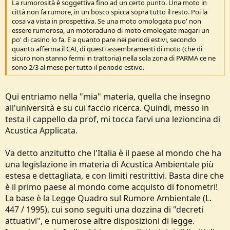
La rumorosità è soggettiva fino ad un certo punto. Una moto in
città non fa rumore, in un bosco spicca sopra tutto il resto. Poi la
cosa va vista in prospettiva. Se una moto omologata puo' non
essere rumorosa, un motoraduno di moto omologate magari un
po' di casino lo fa. E a quanto pare nei periodi estivi, secondo
quanto afferma il CAI, di questi assembramenti di moto (che di
sicuro non stanno fermi in trattoria) nella sola zona di PARMA ce ne
sono 2/3 al mese per tutto il periodo estivo.
Qui entriamo nella "mia" materia, quella che insegno
all'università e su cui faccio ricerca. Quindi, messo in
testa il cappello da prof, mi tocca farvi una lezioncina di
Acustica Applicata.
Va detto anzitutto che l'Italia è il paese al mondo che ha
una legislazione in materia di Acustica Ambientale più
estesa e dettagliata, e con limiti restrittivi. Basta dire che
è il primo paese al mondo come acquisto di fonometri!
La base è la Legge Quadro sul Rumore Ambientale (L.
447 / 1995), cui sono seguiti una dozzina di "decreti
attuativi", e numerose altre disposizioni di legge.