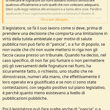
di sversare le fognature sui fiumi abbiano dovuto dimostrare
qualcosa ufficialmente a tutti quelli che non volevano adeguarsi.
Idem sulle leggi relative alle emissioni e a tante altre cose. Peraltro
applicando il tuo ragionamento potrei contestare il divieto di
transito motorizzato anche nei sentieri del Parco dello Stelvio, per
Clicca per allargare...
dirne una. Mi pare sia difficile negare che il transito di mezzi
motorizzati continuativo e di massa su un sentiero come minimo
Il legislatore, se fà il suo lavoro come si deve, prima di
danneggi il sentiero stesso. Così come mi pare non servano poi
prendere una decisione che comporta una limitazione in
chissa queli prove per dire che una mandria di biker, in un
virtù della tutela ambietale o per motivi di salute
determinato contesto, provochi fastidio a uomini e animali.
pubblica non può farlo di "pancia", o a fur di popolo, se
Non stiamo comunque parlando di un processo dove si devono
presentare prove. C'è una legge in discussione che mira alla tutela
non vuole che chi non vuole mettersi in riga non gli
dell'ambiente, e chi si sente danneggiato da essa manco l'ha capito
faccia causa presso un tribunale. Quando ha deciso, nel
e per contestarla non ha argomenti seri, ne idee chiare mi pare.
caso specifico, di non far più fumare o non permettere
più gli sversamenti delle fognature nei fiumi, ha
sicuramente fatto, o richiesto, uno studio che ne
dimostrasse, numeri alla mano, che effettivamente il
loro operato era giustificato e se non ci sono state
contestazioni, con seguito positivo sul piano legislativo,
è perchè quanto meno esistevano a livello di
pubblicazioni pubbliche.
Poi il legislatore può fare scelte anche di "pancia" o a