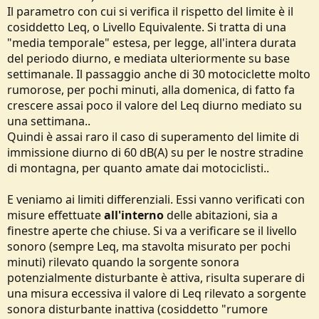
Il parametro con cui si verifica il rispetto del limite è il
cosiddetto Leq, o Livello Equivalente. Si tratta di una
"media temporale" estesa, per legge, all'intera durata
del periodo diurno, e mediata ulteriormente su base
settimanale. Il passaggio anche di 30 motociclette molto
rumorose, per pochi minuti, alla domenica, di fatto fa
crescere assai poco il valore del Leq diurno mediato su
una settimana..
Quindi è assai raro il caso di superamento del limite di
immissione diurno di 60 dB(A) su per le nostre stradine
di montagna, per quanto amate dai motociclisti..
E veniamo ai limiti differenziali. Essi vanno verificati con
misure effettuate
all'interno
delle abitazioni, sia a
finestre aperte che chiuse. Si va a verificare se il livello
sonoro (sempre Leq, ma stavolta misurato per pochi
minuti) rilevato quando la sorgente sonora
potenzialmente disturbante è attiva, risulta superare di
una misura eccessiva il valore di Leq rilevato a sorgente
sonora disturbante inattiva (cosiddetto "rumore