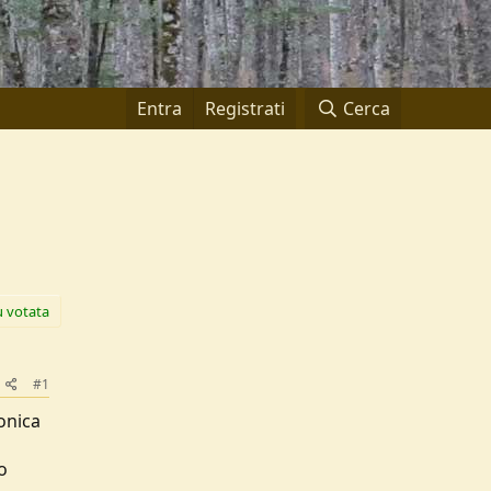
Entra
Registrati
Cerca
ù votata
#1
onica
o