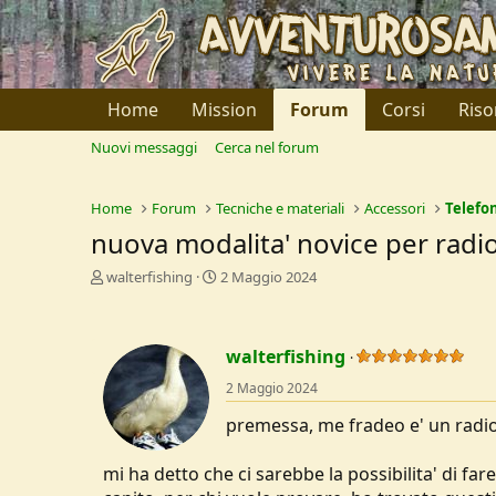
Home
Mission
Forum
Corsi
Riso
Nuovi messaggi
Cerca nel forum
Home
Forum
Tecniche e materiali
Accessori
Telefon
nuova modalita' novice per radi
C
D
walterfishing
2 Maggio 2024
r
a
e
t
a
a
walterfishing
t
d
o
i
2 Maggio 2024
r
I
e
n
premessa, me fradeo e' un radioa
D
i
i
z
mi ha detto che ci sarebbe la possibilita' di 
s
i
c
o