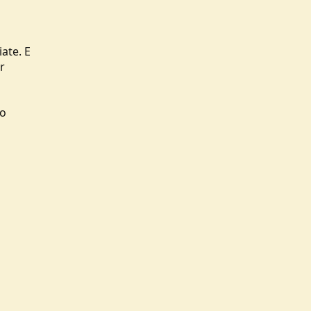
iate. E
r
no