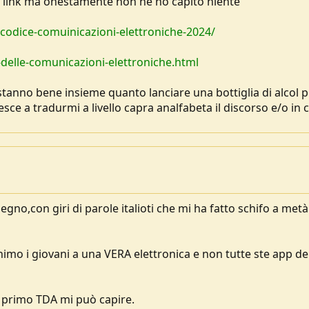
ti link ma onestamente non ne ho capito niente
codice-comuinicazioni-elettroniche-2024/
-delle-comunicazioni-elettroniche.html
stanno bene insieme quanto lanciare una bottiglia di alcol 
sce a tradurmi a livello capra analfabeta il discorso e/o in 
egno,con giri di parole italioti che mi ha fatto schifo a metà
o i giovani a una VERA elettronica e non tutte ste app de
o primo TDA mi può capire.