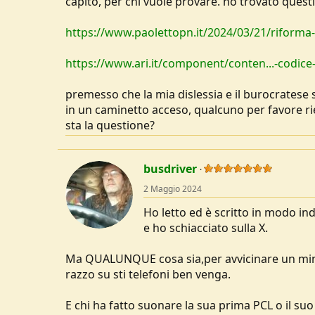
capito, per chi vuole provare. ho trovato ques
u
s
https://www.paolettopn.it/2024/03/21/riforma-
s
i
https://www.ari.it/component/conten...-codice
o
n
e
premesso che la mia dislessia e il burocratese 
in un caminetto acceso, qualcuno per favore rie
sta la questione?
busdriver
2 Maggio 2024
Ho letto ed è scritto in modo ind
e ho schiacciato sulla X.
Ma QUALUNQUE cosa sia,per avvicinare un minim
razzo su sti telefoni ben venga.
E chi ha fatto suonare la sua prima PCL o il su