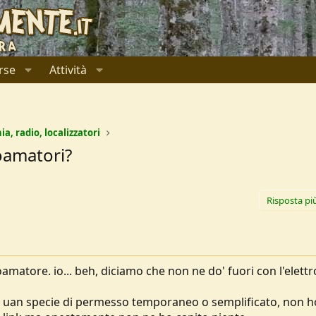
rse
Attività
ia, radio, localizzatori
oamatori?
Risposta pi
matore. io... beh, diciamo che non ne do' fuori con l'elettr
fare uan specie di permesso temporaneo o semplificato, non h