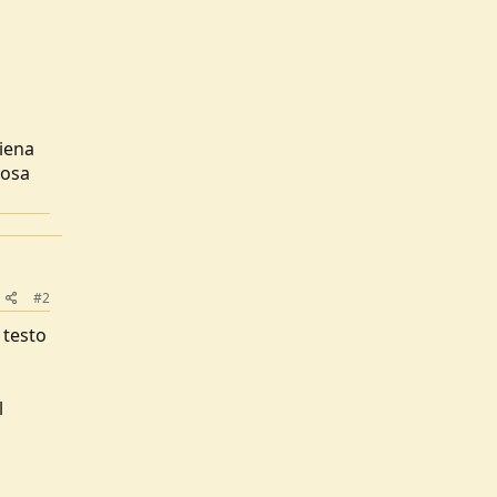
piena
cosa
#2
 testo
l