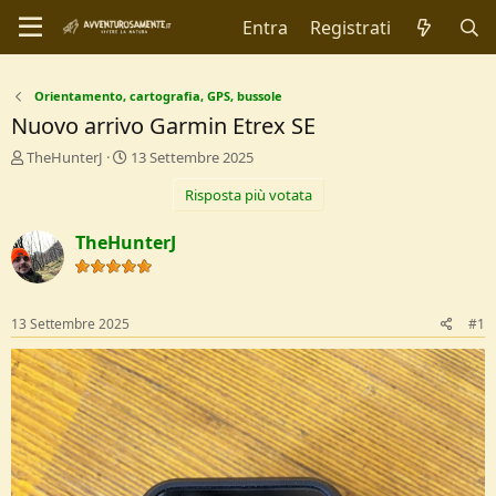
Entra
Registrati
Orientamento, cartografia, GPS, bussole
Nuovo arrivo Garmin Etrex SE
C
D
TheHunterJ
13 Settembre 2025
r
a
Risposta più votata
e
t
a
a
t
d
TheHunterJ
o
i
r
I
e
n
D
i
13 Settembre 2025
#1
i
z
s
i
c
o
u
s
s
i
o
n