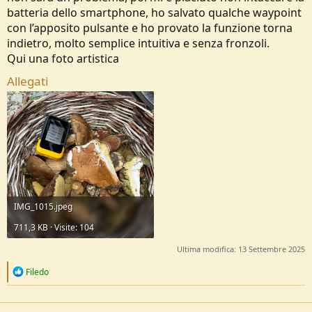
batteria dello smartphone, ho salvato qualche waypoint
con l’apposito pulsante e ho provato la funzione torna
indietro, molto semplice intuitiva e senza fronzoli.
Qui una foto artistica
Allegati
IMG_1015.jpeg
711,3 KB · Visite: 104
Ultima modifica:
13 Settembre 2025
R
Filedo
e
a
c