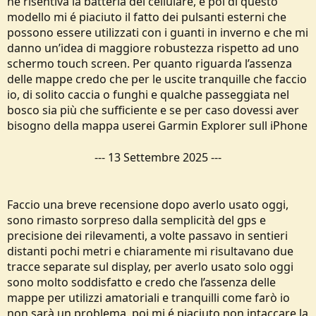
ne risentiva la batteria del cellulare, e poi di questo
modello mi é piaciuto il fatto dei pulsanti esterni che
possono essere utilizzati con i guanti in inverno e che mi
danno un’idea di maggiore robustezza rispetto ad uno
schermo touch screen. Per quanto riguarda l’assenza
delle mappe credo che per le uscite tranquille che faccio
io, di solito caccia o funghi e qualche passeggiata nel
bosco sia più che sufficiente e se per caso dovessi aver
bisogno della mappa userei Garmin Explorer sull iPhone
---
13 Settembre 2025
---
Faccio una breve recensione dopo averlo usato oggi,
sono rimasto sorpreso dalla semplicità del gps e
precisione dei rilevamenti, a volte passavo in sentieri
distanti pochi metri e chiaramente mi risultavano due
tracce separate sul display, per averlo usato solo oggi
sono molto soddisfatto e credo che l’assenza delle
mappe per utilizzi amatoriali e tranquilli come farò io
non sarà un problema, poi mi é piaciuto non intaccare la