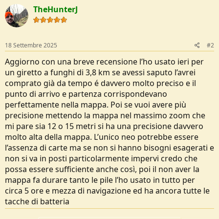
t
TheHunterJ
i
o
n
s
:
18 Settembre 2025
#2
Aggiorno con una breve recensione l’ho usato ieri per
un giretto a funghi di 3,8 km se avessi saputo l’avrei
comprato già da tempo é davvero molto preciso e il
punto di arrivo e partenza corrispondevano
perfettamente nella mappa. Poi se vuoi avere più
precisione mettendo la mappa nel massimo zoom che
mi pare sia 12 o 15 metri si ha una precisione davvero
molto alta della mappa. L’unico neo potrebbe essere
l’assenza di carte ma se non si hanno bisogni esagerati e
non si va in posti particolarmente impervi credo che
possa essere sufficiente anche così, poi il non aver la
mappa fa durare tanto le pile l’ho usato in tutto per
circa 5 ore e mezza di navigazione ed ha ancora tutte le
tacche di batteria