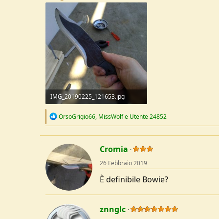
u
s
s
i
o
n
e
IMG_20190225_121653.jpg
94,2 KB · Visite: 184
R
OrsoGrigio66
,
MissWolf
e
Utente 24852
e
a
c
t
Cromia
i
o
26 Febbraio 2019
n
s
È definibile Bowie?
:
znnglc