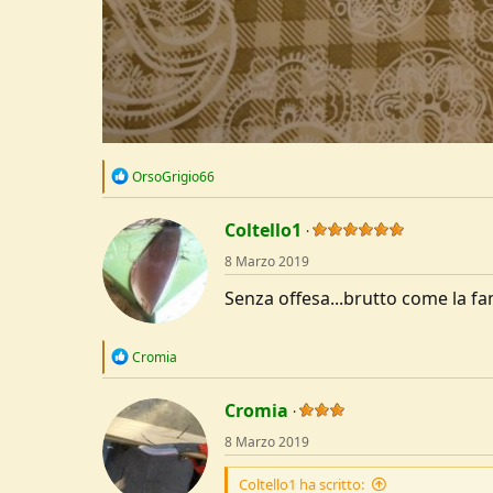
R
OrsoGrigio66
e
a
c
Coltello1
t
8 Marzo 2019
i
o
Senza offesa...brutto come la f
n
s
:
R
Cromia
e
a
c
Cromia
t
8 Marzo 2019
i
o
n
Coltello1 ha scritto: