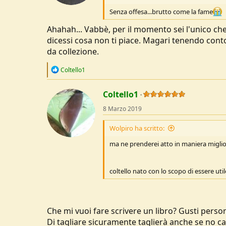
s
:
Senza offesa...brutto come la fame
Ahahah... Vabbè, per il momento sei l'unico ch
dicessi cosa non ti piace. Magari tenendo conto
da collezione.
R
Coltello1
e
a
c
Coltello1
t
8 Marzo 2019
i
o
n
Wolpiro ha scritto:
s
:
ma ne prenderei atto in maniera miglior
coltello nato con lo scopo di essere uti
Che mi vuoi fare scrivere un libro? Gusti person
Di tagliare sicuramente taglierà anche se no cap