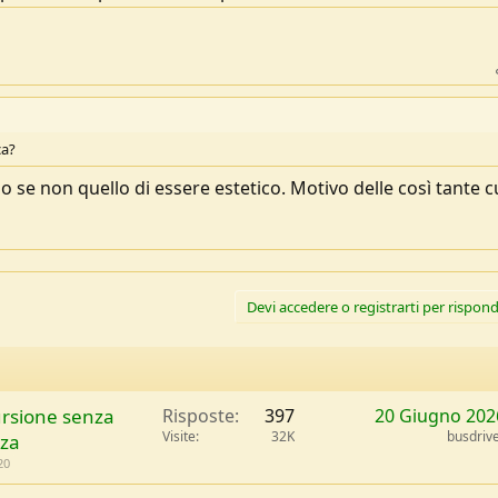
ca?
o se non quello di essere estetico. Motivo delle così tante c
Devi accedere o registrarti per rispond
cursione senza
Risposte
397
20 Giugno 202
Visite
32K
busdriv
zza
20