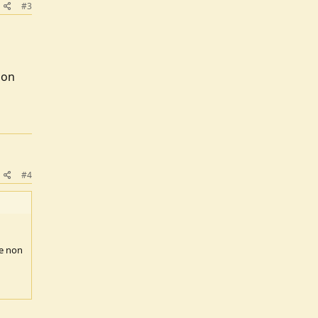
#3
non
#4
a e non