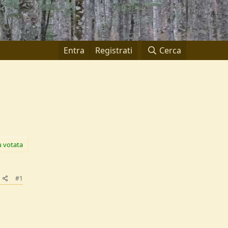
Entra
Registrati
Cerca
ù votata
#1