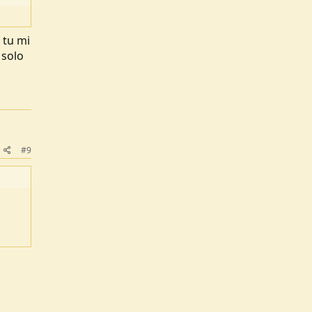
 tu mi
 solo
#9