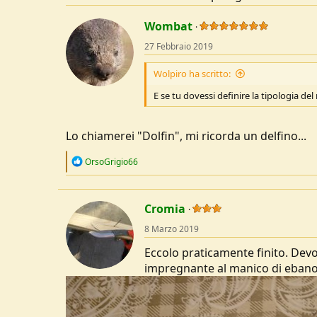
Wombat
27 Febbraio 2019
Wolpiro ha scritto:
E se tu dovessi definire la tipologia del
Lo chiamerei "Dolfin", mi ricorda un delfino...
R
OrsoGrigio66
e
a
c
t
Cromia
i
o
8 Marzo 2019
n
s
Eccolo praticamente finito. Devo
:
impregnante al manico di ebano