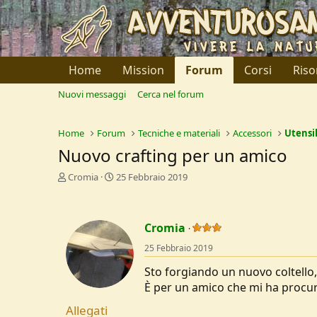
Home
Mission
Forum
Corsi
Riso
Nuovi messaggi
Cerca nel forum
Home
Forum
Tecniche e materiali
Accessori
Utensil
Nuovo crafting per un amico
C
D
Cromia
25 Febbraio 2019
r
a
e
t
a
a
Cromia
t
d
o
i
25 Febbraio 2019
r
I
e
n
Sto forgiando un nuovo coltello,
D
i
È per un amico che mi ha procura
i
z
s
i
Allegati
c
o