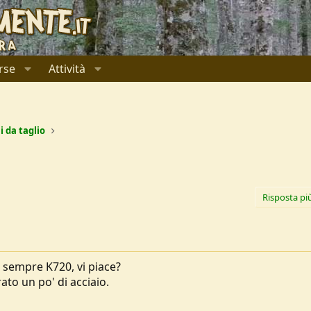
rse
Attività
i da taglio
Risposta pi
 sempre K720, vi piace?
to un po' di acciaio.