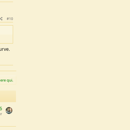
#10
urve.
ere qui.
6
er