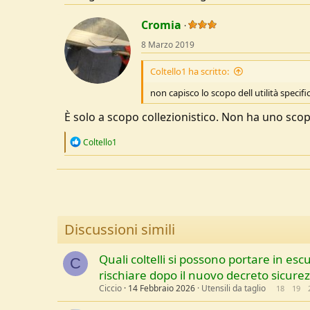
Cromia
8 Marzo 2019
Coltello1 ha scritto:
non capisco lo scopo dell utilità specifi
È solo a scopo collezionistico. Non ha uno scop
R
Coltello1
e
a
c
t
i
o
n
Discussioni simili
s
:
Quali coltelli si possono portare in es
C
rischiare dopo il nuovo decreto sicure
Ciccio
14 Febbraio 2026
Utensili da taglio
18
19