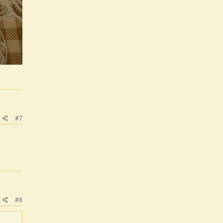
#7
#8