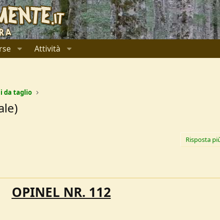
rse
Attività
i da taglio
ale)
Risposta pi
OPINEL NR. 112