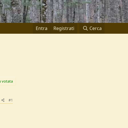
Entra
Registrati
Cerca
ù votata
#1