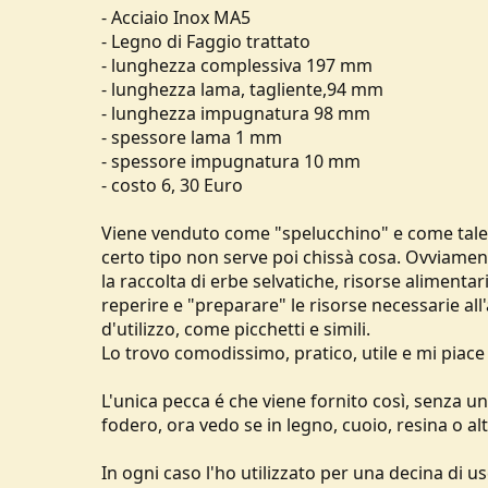
- Acciaio Inox MA5
u
s
- Legno di Faggio trattato
s
- lunghezza complessiva 197 mm
i
- lunghezza lama, tagliente,94 mm
o
- lunghezza impugnatura 98 mm
n
- spessore lama 1 mm
e
- spessore impugnatura 10 mm
- costo 6, 30 Euro
Viene venduto come "spelucchino" e come tale 
certo tipo non serve poi chissà cosa. Ovviament
la raccolta di erbe selvatiche, risorse alimentari
reperire e "preparare" le risorse necessarie all
d'utilizzo, come picchetti e simili.
Lo trovo comodissimo, pratico, utile e mi piace
L'unica pecca é che viene fornito così, senza u
fodero, ora vedo se in legno, cuoio, resina o altr
In ogni caso l'ho utilizzato per una decina di us