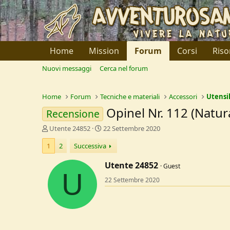
Home
Mission
Forum
Corsi
Riso
Nuovi messaggi
Cerca nel forum
Home
Forum
Tecniche e materiali
Accessori
Utensil
Opinel Nr. 112 (Natur
Recensione
C
D
Utente 24852
22 Settembre 2020
r
a
1
2
Successiva
e
t
a
a
Utente 24852
t
d
Guest
U
o
i
22 Settembre 2020
r
I
e
n
D
i
i
z
s
i
c
o