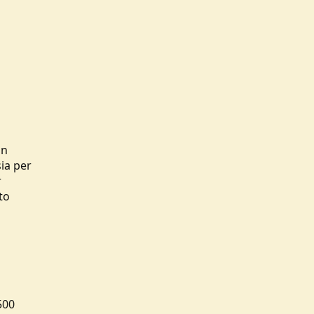
un
sia per
r
to
500