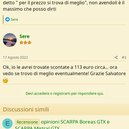
detto " per il prezzo si trova di meglio", non avendoli è il
massimo che posso dirti
R
Sere
e
a
c
Sere
t
i
o
n
s
17 Agosto 2022
#3
:
Ok, io le avrei trovate scontate a 113 euro circa... ora
vedo se trovo di meglio eventualmente! Grazie Salvatore
Devi accedere o registrarti per rispondere qui.
Discussioni simili
opinioni SCARPA Boreas GTX e
Recensione
E
SCARPA Mistral GTX