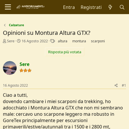
Entra
Registrati
Calzature
Opinioni su Montura Altura GTX?
C
D
T
Sere
16 Agosto 2022
altura
montura
scarponi
r
a
a
e
t
g
Risposta più votata
a
a
t
d
Sere
o
i
r
I
e
n
D
i
16 Agosto 2022
#1
i
z
s
i
Ciao a tutti,
c
o
dovendo cambiare i miei scarponi da trekking, ho
u
adocchiato i Montura Altura GTX che non mi sembrano
s
s
male: cercavo uno scarpone leggero ma robusto in
i
GoreTex principalmente per escursioni
o
primaverili/estive/autunnali tra i 1500 e i 2800 mt,
n