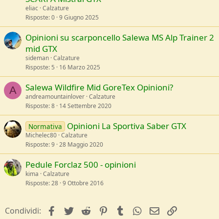
eliac
Calzature
Risposte
0
9 Giugno 2025
Opinioni su scarponcello Salewa MS Alp Trainer 2
mid GTX
sideman
Calzature
Risposte
5
16 Marzo 2025
Salewa Wildfire Mid GoreTex Opinioni?
A
andreamountainlover
Calzature
Risposte
8
14 Settembre 2020
Opinioni La Sportiva Saber GTX
Normativa
Michelec80
Calzature
Risposte
9
28 Maggio 2020
Pedule Forclaz 500 - opinioni
kima
Calzature
Risposte
28
9 Ottobre 2016
facebook
Twitter
Reddit
Pinterest
Tumblr
WhatsApp
e-mail
Link
Condividi: