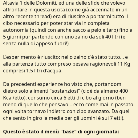
Altavia 1 delle Dolomiti, ed una delle sfide che volevo
o
n
affrontare in questa uscita (come già accennato in un
e
altro recente thread) era di riuscire a portarmi tutto il
cibo necessario per poter star via in completa
autonomia (quindi con anche sacco a pelo e tarp) fino a
5 giorni pur partendo con uno zaino da soli 40 litri (e
senza nulla di appeso fuori!)
L'esperimento è riuscito: nello zaino c'è stato tutto... e
alla partenza tutto compreso pesava ragionevoli 11 Kg
compresi 1.5 litri d'acqua.
Da precedenti esperienze ho visto che, portandomi
dietro solo alimenti "sostanziosi" (cioè da almeno 400
Kcal/etto), consumo circa 6 etti di cibo al giorno (ben
meno di quello che pensavo... ecco come mai in passato
ogni volta tornavo indietro con cibo avanzato. Da quel
che sento in giro la media per gli uomini è sui 7 etti).
Questo è stato il menù "base" di ogni giornata: