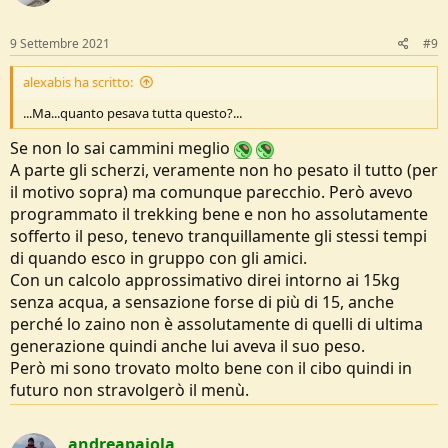
III giorno
9 Settembre 2021
#9
Colazione: 5/6 Baiocchi + 100g di un mix composto da avena
e muesli (da reidratare con acqua fredda)
alexabis ha scritto:
Pranzo: Farro già cotto
...Ma...quanto pesava tutta questo?...
(
https://www.valfrutta.it/prodotti/p...re/farro-olive-nere-
pomodori-secchi-e-capperi
)
Se non lo sai cammini meglio
Cena: Pasta piccolini Barilla (150 g) + pesto in un contenitore
A parte gli scherzi, veramente non ho pesato il tutto (per
delle salse sushi
il motivo sopra) ma comunque parecchio. Però avevo
IV giorno
programmato il trekking bene e non ho assolutamente
Colazione: 5/6 Baiocchi + 100g di un mix composto da avena
sofferto il peso, tenevo tranquillamente gli stessi tempi
e muesli (da reidratare con acqua fredda)
di quando esco in gruppo con gli amici.
Pranzo: Pane a cassetta+ trantin grana e una "bisteccona" di
Con un calcolo approssimativo direi intorno ai 15kg
prosciutto crudo da 150g tenuta sottovuoto in aggiunta
senza acqua, a sensazione forse di più di 15, anche
come extra 3 pomodori e una pesca comprata nell'unico
perché lo zaino non è assolutamente di quelli di ultima
paese incontrato.
Cena: Risotto Knorr (gusto gamberetti)
generazione quindi anche lui aveva il suo peso.
Però mi sono trovato molto bene con il cibo quindi in
V giorno
futuro non stravolgerò il menù.
Colazione: 8/9 Baiocchi e mix di frutta secca (quantità non
definita)
Pranzo: Noodles+ carne Montana e pane a cassetta
andreapaiola