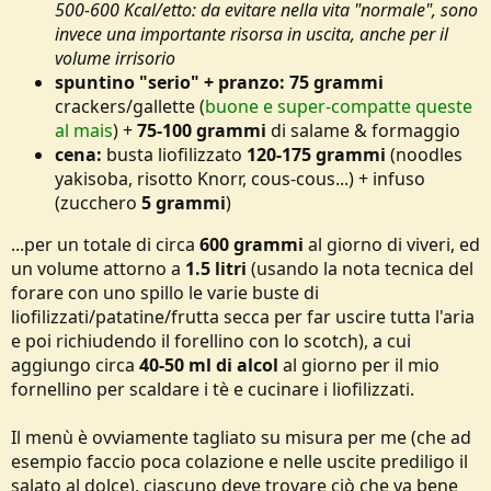
500-600 Kcal/etto: da evitare nella vita "normale", sono
invece una importante risorsa in uscita, anche per il
volume irrisorio
spuntino "serio" + pranzo:
75 grammi
crackers/gallette (
buone e super-compatte queste
al mais
) +
75-100 grammi
di salame & formaggio
cena:
busta liofilizzato
120-175 grammi
(noodles
yakisoba, risotto Knorr, cous-cous...) + infuso
(zucchero
5 grammi
)
...per un totale di circa
600 grammi
al giorno di viveri, ed
un volume attorno a
1.5 litri
(usando la nota tecnica del
forare con uno spillo le varie buste di
liofilizzati/patatine/frutta secca per far uscire tutta l'aria
e poi richiudendo il forellino con lo scotch), a cui
aggiungo circa
40-50 ml di alcol
al giorno per il mio
fornellino per scaldare i tè e cucinare i liofilizzati.
Il menù è ovviamente tagliato su misura per me (che ad
esempio faccio poca colazione e nelle uscite prediligo il
salato al dolce), ciascuno deve trovare ciò che va bene