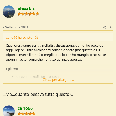
alexabis
9 Settembre 2021
#8
carlo96 ha scritto:
Ciao, ci eravamo sentiti nell'altra discussione, quindi ho poco da
aggiungere. Oltre al chiederti come è andata (ma questo è OT)
Riporto invece il menù o meglio quello che ho mangiato nei sette
giorni in autonomia che ho fatto ad inizio agosto.
I giorno
Colazione: nulla fatta a casa
Clicca per allargare...
Pranzo: 3 panini preparati a casa
Cena: Risotto Knorr (classico "alla milanese")
...Ma...quanto pesava tutta questo?...
II giorno
Colazione: 5/6 Baiocchi + 100g di un mix composto da avena
e muesli (da reidratare con acqua fredda)
carlo96
Pranzo: Noodles e una scatoletta di carne Montana
Cena: Risotto Knorr (classico "alla milanese")+ pane a cassetta