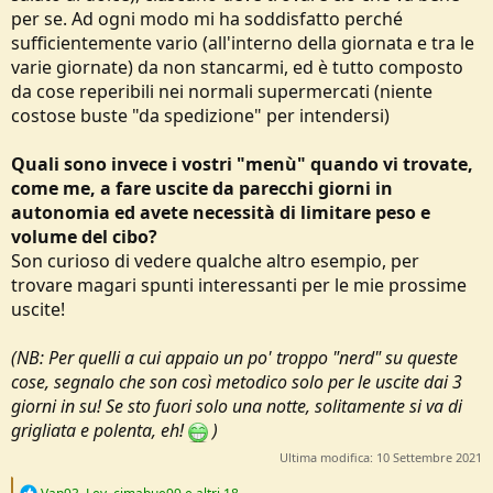
per se. Ad ogni modo mi ha soddisfatto perché
sufficientemente vario (all'interno della giornata e tra le
varie giornate) da non stancarmi, ed è tutto composto
da cose reperibili nei normali supermercati (niente
costose buste "da spedizione" per intendersi)
Quali sono invece i vostri "menù" quando vi trovate,
come me, a fare uscite da parecchi giorni in
autonomia ed avete necessità di limitare peso e
volume del cibo?
Son curioso di vedere qualche altro esempio, per
trovare magari spunti interessanti per le mie prossime
uscite!
(NB: Per quelli a cui appaio un po' troppo "nerd" su queste
cose, segnalo che son così metodico solo per le uscite dai 3
giorni in su! Se sto fuori solo una notte, solitamente si va di
grigliata e polenta, eh!
)
Ultima modifica:
10 Settembre 2021
R