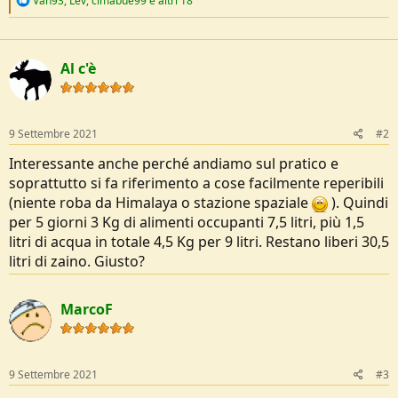
Van93
,
Lev
,
cimabue99
e altri 18
e
a
c
t
Al c'è
i
o
n
s
:
9 Settembre 2021
#2
Interessante anche perché andiamo sul pratico e
soprattutto si fa riferimento a cose facilmente reperibili
(niente roba da Himalaya o stazione spaziale
). Quindi
per 5 giorni 3 Kg di alimenti occupanti 7,5 litri, più 1,5
litri di acqua in totale 4,5 Kg per 9 litri. Restano liberi 30,5
litri di zaino. Giusto?
MarcoF
9 Settembre 2021
#3