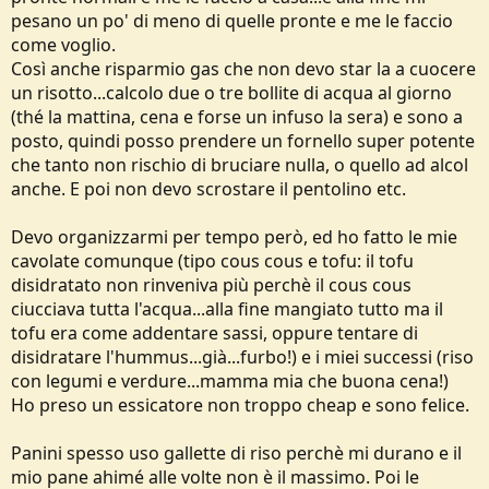
pesano un po' di meno di quelle pronte e me le faccio
come voglio.
Così anche risparmio gas che non devo star la a cuocere
un risotto...calcolo due o tre bollite di acqua al giorno
(thé la mattina, cena e forse un infuso la sera) e sono a
posto, quindi posso prendere un fornello super potente
che tanto non rischio di bruciare nulla, o quello ad alcol
anche. E poi non devo scrostare il pentolino etc.
Devo organizzarmi per tempo però, ed ho fatto le mie
cavolate comunque (tipo cous cous e tofu: il tofu
disidratato non rinveniva più perchè il cous cous
ciucciava tutta l'acqua...alla fine mangiato tutto ma il
tofu era come addentare sassi, oppure tentare di
disidratare l'hummus...già...furbo!) e i miei successi (riso
con legumi e verdure...mamma mia che buona cena!)
Ho preso un essicatore non troppo cheap e sono felice.
Panini spesso uso gallette di riso perchè mi durano e il
mio pane ahimé alle volte non è il massimo. Poi le