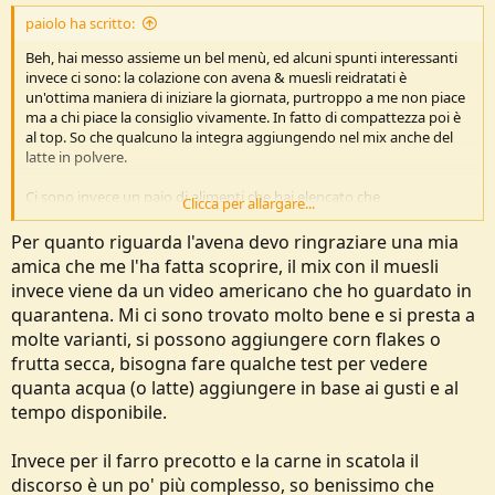
paiolo ha scritto:
Beh, hai messo assieme un bel menù, ed alcuni spunti interessanti
invece ci sono: la colazione con avena & muesli reidratati è
un'ottima maniera di iniziare la giornata, purtroppo a me non piace
ma a chi piace la consiglio vivamente. In fatto di compattezza poi è
al top. So che qualcuno la integra aggiungendo nel mix anche del
latte in polvere.
Ci sono invece un paio di alimenti che hai elencato che
Clicca per allargare...
personalmente eviterei semplicemente perché poco "efficienti" (o
perlomeno che mangerei subito tra il primo ed il secondo giorno):
Per quanto riguarda l'avena devo ringraziare una mia
- il "Farro precotto" ha solo 193 Kcal/etto perché essendo appunto
amica che me l'ha fatta scoprire, il mix con il muesli
pre-cotto contiene acqua
invece viene da un video americano che ho guardato in
- la "Carne in scatola Montana" ha misere 59 Kcal/etto perché è
quarantena. Mi ci sono trovato molto bene e si presta a
quasi tutta acqua! (tutt'altra storia per il tonno in scatola invece che
essendo sott'olio raggiunge le 400 Kcal/etto quindi ok)
molte varianti, si possono aggiungere corn flakes o
frutta secca, bisogna fare qualche test per vedere
Per il resto invece davvero ok anche sul fronte della varietà del
quanta acqua (o latte) aggiungere in base ai gusti e al
menù
tempo disponibile.
Invece per il farro precotto e la carne in scatola il
discorso è un po' più complesso, so benissimo che