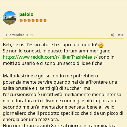
a
c
t
paiolo
i
o
n
s
:
10 Settembre 2021
#16
Beh, se usi l'essiccatore ti si apre un mondo!
Se non lo conosci, in questo forum ammmerigano
https://www.reddit.com/r/HikerTrashMeals/
sono in
molti ad usarlo e ci sono un sacco di idee fiche!
Maltodestrine e gel secondo me potrebbero
potenzialmente servire quando hai da affrontare una
salita brutale e ti senti giù di zuccheri ma
l'escursionismo è un'attività mediamente meno intensa
e più duratura di ciclismo e running, è più importante
secondo me un'alimentazione pensata bene a livello
giornaliero che il prodotto specifico che ti da un picco di
energia per una mezz'ora.
Non puoi tirare avanti 8 ore al giorno di camminata a