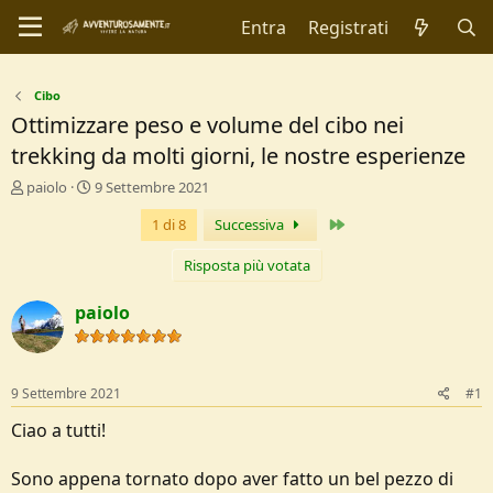
Entra
Registrati
Cibo
Ottimizzare peso e volume del cibo nei
trekking da molti giorni, le nostre esperienze
C
D
paiolo
9 Settembre 2021
r
a
Ultimo
1 di 8
Successiva
e
t
a
a
t
d
Risposta più votata
o
i
r
I
paiolo
e
n
D
i
i
z
s
i
9 Settembre 2021
#1
c
o
u
Ciao a tutti!
s
s
Sono appena tornato dopo aver fatto un bel pezzo di
i