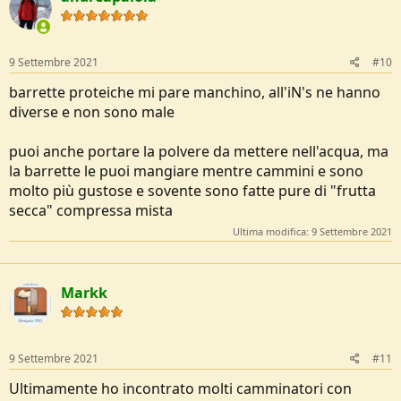
Cena: 150g di pasta con 100g di tonno in scatola e
parmigiano
VI giorno
9 Settembre 2021
#10
Colazione: 8/9 Baiocchi e mix di frutta secca (quantità non
barrette proteiche mi pare manchino, all'iN's ne hanno
definita)
diverse e non sono male
Pranzo: Purè con la seconda "bistecca" di prosciutto crudo
Cena: Risotto Knorr (classico "alla milanese")
puoi anche portare la polvere da mettere nell'acqua, ma
VII giorno
la barrette le puoi mangiare mentre cammini e sono
Colazione: 5/6 Baiocchi + 100g di un mix composto da avena
molto più gustose e sovente sono fatte pure di "frutta
e muesli (da reidratare con acqua fredda)
secca" compressa mista
Pranzo: Noodles+ affettati
Cena: Bis di primi, grigliata mista e arrosticini ad Amatrice
Ultima modifica:
9 Settembre 2021
Non vi dico nemmeno quale sia stato il pasto migliore
In più avevo frutta secca in un sacchetto richiudibile (circa 300g) due
Markk
bei pezzi di salame (uno sottovuoto l'altro no) vari tocchi di Trentin
Grana e barrette energetiche e non sfuse.
Purtroppo non riesco ad essere preciso come
@paiolo
perché ho
9 Settembre 2021
#11
organizzato tutto lo zaino i due giorni e non mi sono segnato
Ultimamente ho incontrato molti camminatori con
precisamente tutto, ho fatto molto ad occhio