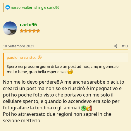
R
nosso
,
walterfishing
e
carlo96
e
a
c
carlo96
t
i
o
n
s
10 Settembre 2021
#13
:
paiolo ha scritto:
Spero nei prossimi giorni di fare un post ad-hoc, cmq in generale
molto bene, gran bella esperienza!
Non me lo devo perdere!! A me anche sarebbe piaciuto
crearci un post ma non so se riuscirò è impegnativo e
poi ho poche foto visto che portavo con me solo il
cellulare spento, e quando lo accendevo era solo per
fotografare la tendina o gli animali
Poi ho attraversato due regioni non saprei in che
sezione metterlo