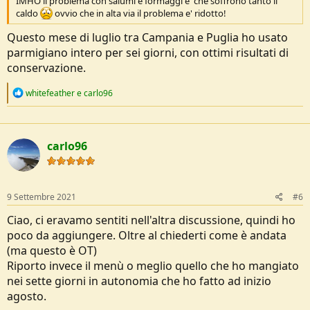
IMHO il problema con salumi e formaggi e' che soffrono tanto il
caldo
ovvio che in alta via il problema e' ridotto!
Questo mese di luglio tra Campania e Puglia ho usato
parmigiano intero per sei giorni, con ottimi risultati di
conservazione.
R
whitefeather
e
carlo96
e
a
c
t
carlo96
i
o
n
s
:
9 Settembre 2021
#6
Ciao, ci eravamo sentiti nell'altra discussione, quindi ho
poco da aggiungere. Oltre al chiederti come è andata
(ma questo è OT)
Riporto invece il menù o meglio quello che ho mangiato
nei sette giorni in autonomia che ho fatto ad inizio
agosto.