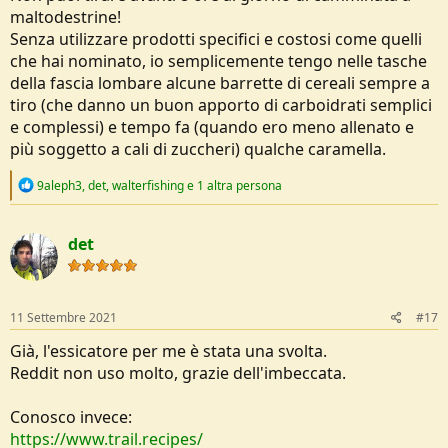
maltodestrine!
Senza utilizzare prodotti specifici e costosi come quelli
che hai nominato, io semplicemente tengo nelle tasche
della fascia lombare alcune barrette di cereali sempre a
tiro (che danno un buon apporto di carboidrati semplici
e complessi) e tempo fa (quando ero meno allenato e
più soggetto a cali di zuccheri) qualche caramella.
R
9aleph3
,
det
,
walterfishing
e 1 altra persona
e
a
c
det
t
i
o
n
s
11 Settembre 2021
#17
:
Già, l'essicatore per me è stata una svolta.
Reddit non uso molto, grazie dell'imbeccata.
Conosco invece:
https://www.trail.recipes/