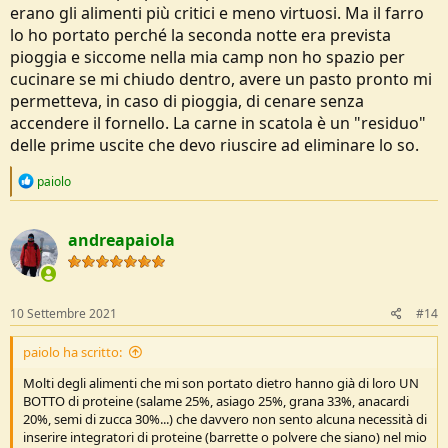
erano gli alimenti più critici e meno virtuosi. Ma il farro
lo ho portato perché la seconda notte era prevista
pioggia e siccome nella mia camp non ho spazio per
cucinare se mi chiudo dentro, avere un pasto pronto mi
permetteva, in caso di pioggia, di cenare senza
accendere il fornello. La carne in scatola è un "residuo"
delle prime uscite che devo riuscire ad eliminare lo so.
R
paiolo
e
a
c
andreapaiola
t
i
o
n
s
10 Settembre 2021
#14
:
paiolo ha scritto:
Molti degli alimenti che mi son portato dietro hanno già di loro UN
BOTTO di proteine (salame 25%, asiago 25%, grana 33%, anacardi
20%, semi di zucca 30%...) che davvero non sento alcuna necessità di
inserire integratori di proteine (barrette o polvere che siano) nel mio