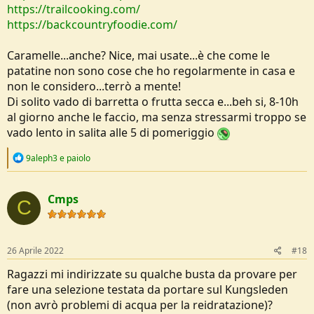
https://trailcooking.com/
https://backcountryfoodie.com/
Caramelle...anche? Nice, mai usate...è che come le
patatine non sono cose che ho regolarmente in casa e
non le considero...terrò a mente!
Di solito vado di barretta o frutta secca e...beh si, 8-10h
al giorno anche le faccio, ma senza stressarmi troppo se
vado lento in salita alle 5 di pomeriggio
R
9aleph3
e
paiolo
e
a
c
Cmps
t
C
i
o
n
s
26 Aprile 2022
#18
:
Ragazzi mi indirizzate su qualche busta da provare per
fare una selezione testata da portare sul Kungsleden
(non avrò problemi di acqua per la reidratazione)?