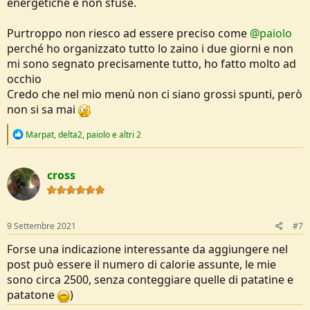
energetiche e non sfuse.
Purtroppo non riesco ad essere preciso come
@paiolo
perché ho organizzato tutto lo zaino i due giorni e non
mi sono segnato precisamente tutto, ho fatto molto ad
occhio
Credo che nel mio menù non ci siano grossi spunti, però
non si sa mai
R
Marpat
,
delta2
,
paiolo
e altri 2
e
a
c
cross
t
i
o
n
s
9 Settembre 2021
#7
:
Forse una indicazione interessante da aggiungere nel
post può essere il numero di calorie assunte, le mie
sono circa 2500, senza conteggiare quelle di patatine e
patatone
)