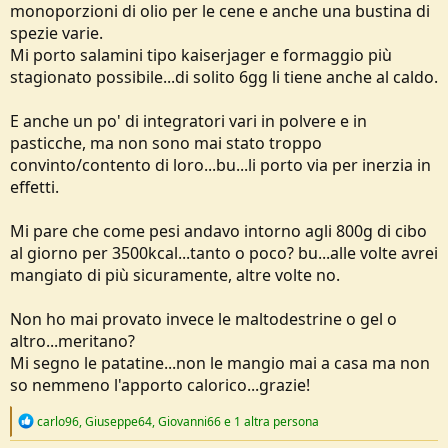
monoporzioni di olio per le cene e anche una bustina di
spezie varie.
Mi porto salamini tipo kaiserjager e formaggio più
stagionato possibile...di solito 6gg li tiene anche al caldo.
E anche un po' di integratori vari in polvere e in
pasticche, ma non sono mai stato troppo
convinto/contento di loro...bu...li porto via per inerzia in
effetti.
Mi pare che come pesi andavo intorno agli 800g di cibo
al giorno per 3500kcal...tanto o poco? bu...alle volte avrei
mangiato di più sicuramente, altre volte no.
Non ho mai provato invece le maltodestrine o gel o
altro...meritano?
Mi segno le patatine...non le mangio mai a casa ma non
so nemmeno l'apporto calorico...grazie!
R
carlo96
,
Giuseppe64
,
Giovanni66
e 1 altra persona
e