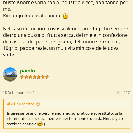
Credo che nel mio menù non ci siano grossi spunti, però non si sa
buste Knorr e varia robia industriale ecc, non fanno per
mai
me.
Rimango fedele al panino.
Nel caso in cui non trovassi alimentari rifugi, ho sempre
dietro una busta di frutta secca, del miele in confezione
di plastica, del pane, del grana, del tonno senza olio,
10gr di pappa reale, un multivitaminico e delle uova
sode.
paiolo
10 Settembre 2021
#12
Al c'è ha scritto:
Interessante anche perché andiamo sul pratico e soprattutto si fa
riferimento a cose facilmente reperibili (niente roba da Himalaya o
stazione spaziale
).