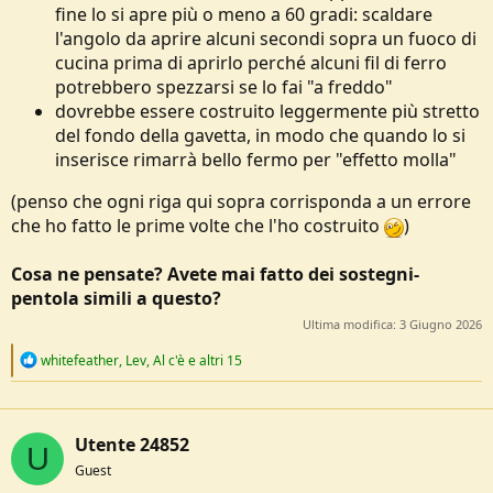
fine lo si apre più o meno a 60 gradi: scaldare
l'angolo da aprire alcuni secondi sopra un fuoco di
cucina prima di aprirlo perché alcuni fil di ferro
potrebbero spezzarsi se lo fai "a freddo"
dovrebbe essere costruito leggermente più stretto
del fondo della gavetta, in modo che quando lo si
inserisce rimarrà bello fermo per "effetto molla"
(penso che ogni riga qui sopra corrisponda a un errore
che ho fatto le prime volte che l'ho costruito
)
Cosa ne pensate? Avete mai fatto dei sostegni-
pentola simili a questo?
Ultima modifica:
3 Giugno 2026
R
whitefeather
,
Lev
,
Al c'è
e altri 15
e
a
c
t
Utente 24852
i
U
o
Guest
n