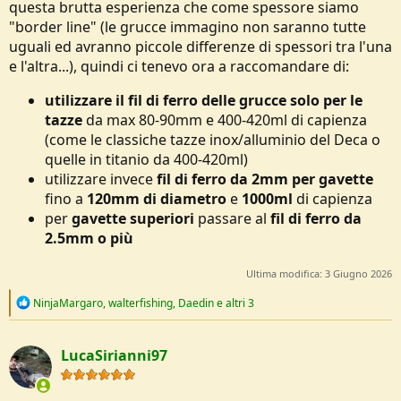
questa brutta esperienza che come spessore siamo
"border line" (le grucce immagino non saranno tutte
uguali ed avranno piccole differenze di spessori tra l'una
e l'altra...), quindi ci tenevo ora a raccomandare di:
utilizzare il fil di ferro delle grucce solo per le
tazze
da max 80-90mm e 400-420ml di capienza
(come le classiche tazze inox/alluminio del Deca o
quelle in titanio da 400-420ml)
utilizzare invece
fil di ferro da 2mm per gavette
fino a
120mm di diametro
e
1000ml
di capienza
per
gavette superiori
passare al
fil di ferro da
2.5mm o più
Ultima modifica:
3 Giugno 2026
R
NinjaMargaro
,
walterfishing
,
Daedin
e altri 3
e
a
c
LucaSirianni97
t
i
o