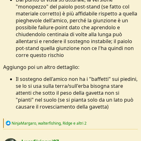
"monopezzo" del paiolo post-stand (se fatto col
materiale corretto) è più affidabile rispetto a quella
pieghevole dell'amico, perché la giunzione è un
possibile failure-point dato che aprendolo e
chiudendolo centinaia di volte alla lunga può
allentarsi e rendere il sostegno instabile; il paiolo
pot-stand quella giunzione non ce l'ha quindi non
corre questo rischio
Aggiungo poi un altro dettaglio:
Il sostegno dell'amico non ha i "baffetti" sui piedini,
se lo si usa sulla terra/sull'erba bisogna stare
attenti che sotto il peso della gavetta non si
"pianti" nel suolo (se si pianta solo da un lato può
causare il rovesciamento della gavetta)
R
NinjaMargaro
,
walterfishing
,
Ridge
e altri 2
e
a
c