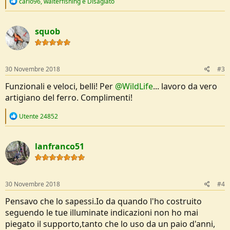
R
carlo96
,
walterfishing
e
Disagiato
e
a
c
squob
t
i
o
n
s
30 Novembre 2018
#3
:
Funzionali e veloci, belli! Per
@WildLife
... lavoro da vero
artigiano del ferro. Complimenti!
R
Utente 24852
e
a
c
lanfranco51
t
i
o
n
s
30 Novembre 2018
#4
:
Pensavo che lo sapessi.Io da quando l'ho costruito
seguendo le tue illuminate indicazioni non ho mai
piegato il supporto,tanto che lo uso da un paio d'anni,