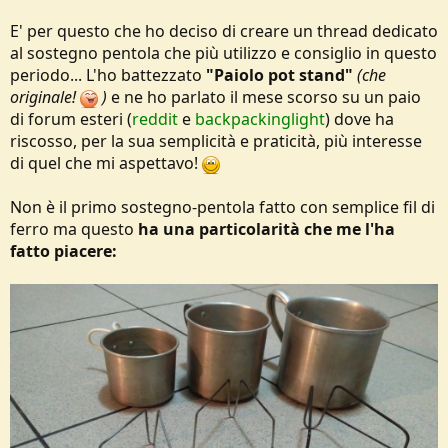
o
n
E' per questo che ho deciso di creare un thread dedicato
e
al sostegno pentola che più utilizzo e consiglio in questo
periodo... L'ho battezzato
"Paiolo pot stand"
(che
originale!
)
e ne ho parlato il mese scorso su un paio
di forum esteri (
reddit
e
backpackinglight
) dove ha
riscosso, per la sua semplicità e praticità, più interesse
di quel che mi aspettavo!
Non è il primo sostegno-pentola fatto con semplice fil di
ferro ma questo
ha una particolarità che me l'ha
fatto piacere: