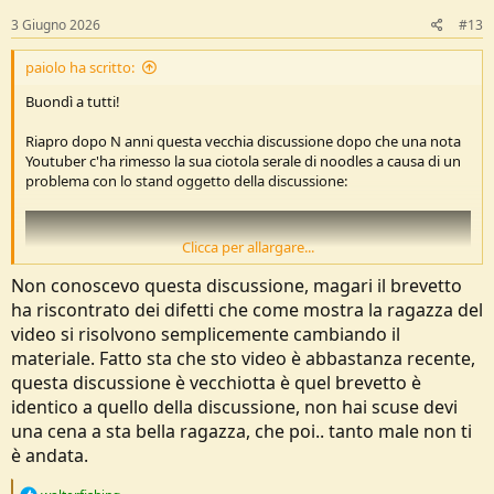
n
s
3 Giugno 2026
#13
:
paiolo ha scritto:
Buondì a tutti!
Riapro dopo N anni questa vecchia discussione dopo che una nota
Youtuber c'ha rimesso la sua ciotola serale di noodles a causa di un
problema con lo stand oggetto della discussione:
Clicca per allargare...
Non conoscevo questa discussione, magari il brevetto
ha riscontrato dei difetti che come mostra la ragazza del
video si risolvono semplicemente cambiando il
materiale. Fatto sta che sto video è abbastanza recente,
questa discussione è vecchiotta è quel brevetto è
identico a quello della discussione, non hai scuse devi
una cena a sta bella ragazza, che poi.. tanto male non ti
è andata.
La ragazza sta utilizzando una gavetta in titanio da 650ml (diametro
R