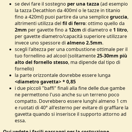
se devi fare il sostegno
per una tazza
(ad esempio
la tazza Decathlon da 400ml o le tazze in titanio
fino a 420ml) puoi partire da una semplice
gruccia
,
altrimenti utilizza del
fil di ferro
: ottimo quello da
2mm
per gavette fino a
12cm
di diametro e
1 litro
,
per gavette diametro/capacità superiore utilizzare
invece uno spessore di
almeno 2.5mm
.
scegli l'altezza per una combustione ottimale per il
tuo fornellino ad alcool (solitamente
25-30mm più
alto del fornello stesso
, ma dipende dal tipo di
fornello)
la parte orizzontale dovrebbe essere lunga
<diametro gavetta> * 0,85
i due piccoli "baffi" finali alla fine delle due gambe
ne permettono l'uso anche su un terreno poco
compatto. Dovrebbero essere lunghi almeno 1 cm
e ruotati di 40° all'esterno per evitare di graffiare la
gavetta quando si inserisce il supporto attorno ad
essa.
Qui vedete i facili passaggi per la costruzione,