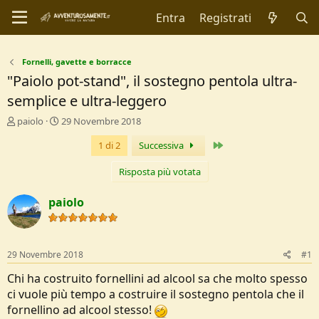
Entra
Registrati
Fornelli, gavette e borracce
"Paiolo pot-stand", il sostegno pentola ultra-
semplice e ultra-leggero
C
D
paiolo
29 Novembre 2018
r
a
Ultimo
1 di 2
Successiva
e
t
a
a
t
d
Risposta più votata
o
i
r
I
paiolo
e
n
D
i
i
z
s
i
29 Novembre 2018
#1
c
o
u
Chi ha costruito fornellini ad alcool sa che molto spesso
s
ci vuole più tempo a costruire il sostegno pentola che il
s
fornellino ad alcool stesso!
i