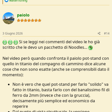
walterfishing
interno 95mm, diametro esterno sui 100mm) ed ha costruito lo
e
a
stand con una classica gruccia.
c
Lo stand "da freddo" sembrava stabile ma poi nell'utilizzo pratico col
paiolo
t
calore della fiamma si è resa conto che il ferro diventa "morbido" e
i
sotto il peso della gavetta colma d'acqua si flette fino a farle perdere
o
la cena...
n
s
3 Giugno 2026
#14
Nel post originale (che ho appena corretto) io per una gavetta di
:
dimensioni analoghe ho utilizzato senza problemi del fil di ferro da
Si se leggi nei commenti del video le ho già
gruccia, ma è evidente da questa brutta esperienza che come
scritto che le devo un pacchetto di Noodles...
spessore siamo "border line" (le grucce immagino non saranno
tutte uguali ed avranno piccole differenze di spessori tra l'una e
Nel video però quando confronta il paiolo pot-stand con
l'altra...), quindi ci tenevo ora a raccomandarmi di:
quello in titanio del compagno di cammino dice alcune
utilizzare le grucce solo per le tazze
da max 80-90mm e
cose che non sono esatte (anche se comprensibili dato il
400-420ml di capienza (come le classiche tazze inox/alluminio
momento):
del Deca o quelle in titanio da 400-420ml)
utilizzare invece
fil di ferro da 2mm per gavette
fino a
120mm di diametro
e
1000ml
di capienza
Non è vero che quel pot-stand per farlo "solido" va
per
gavette superiori
passare al
fil di ferro da 2.5mm o
fatto in titanio, basta farlo con del banalissimo fil di
più
ferro da 2mm (invece che con la gruccia),
decisamente più semplice ed economico da
reperire
Dal punto di vista strutturale, la versione