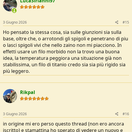
LucaSirianni97
t
i
o
n
s
3 Giugno 2026
#15
:
Ho pensato la stessa cosa, sia sulle giunzioni sia sulla
base, oltre che, o arrotondi gli spigoli e penetrano di piu
o lasci spigoli vivi che nello zaino non mi piacciono. In
effetti usare un filo morbido non la trovo una buona
idea, la temperatura peggiora una situazione già non
stabilissima, un filo di titanio credo sia sia più rigido sia
più leggero.
Rikpal
3 Giugno 2026
#16
in origine mi ero perso questo thread (non ero ancora
iscritto) e stamattina ho sperato di vedere un nuovo e