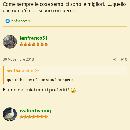
Come sempre le cose semplici sono le migliori.......quello
che non c'é non si può rompere...
R
lanfranco51
e
a
c
lanfranco51
t
i
o
n
s
30 Novembre 2018
#10
:
nerd ha scritto:
quello che non c'é non si può rompere.
E' uno dei miei motti preferiti !!
walterfishing