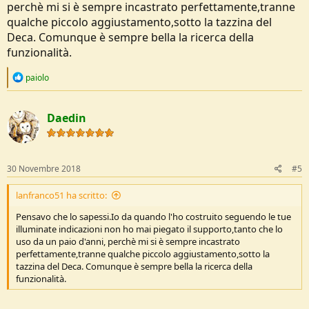
perchè mi si è sempre incastrato perfettamente,tranne
qualche piccolo aggiustamento,sotto la tazzina del
Deca. Comunque è sempre bella la ricerca della
funzionalità.
R
paiolo
e
a
c
Daedin
t
i
o
n
s
30 Novembre 2018
#5
:
lanfranco51 ha scritto:
Pensavo che lo sapessi.Io da quando l'ho costruito seguendo le tue
illuminate indicazioni non ho mai piegato il supporto,tanto che lo
uso da un paio d'anni, perchè mi si è sempre incastrato
perfettamente,tranne qualche piccolo aggiustamento,sotto la
tazzina del Deca. Comunque è sempre bella la ricerca della
funzionalità.