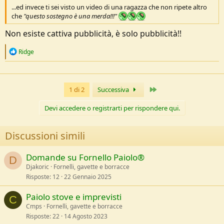
...ed invece ti sei visto un video di una ragazza che non ripete altro
che
"questo sostegno è una merda!!!"
Non esiste cattiva pubblicità, è solo pubblicità!!
R
Ridge
e
a
c
t
Ultimo
1 di 2
Successiva
i
o
n
Devi accedere o registrarti per rispondere qui.
s
:
Discussioni simili
Domande su Fornello Paiolo®
D
Djakoric
Fornelli, gavette e borracce
Risposte
12
22 Gennaio 2025
Paiolo stove e imprevisti
C
Cmps
Fornelli, gavette e borracce
Risposte
22
14 Agosto 2023