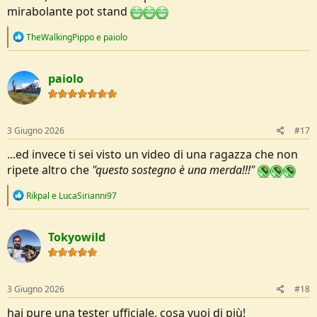
mirabolante pot stand
R
TheWalkingPippo
e
paiolo
e
a
c
paiolo
t
i
o
n
s
3 Giugno 2026
#17
:
...ed invece ti sei visto un video di una ragazza che non
ripete altro che
"questo sostegno è una merda!!!"
R
Rikpal
e
LucaSirianni97
e
a
c
Tokyowild
t
i
o
n
s
3 Giugno 2026
#18
:
hai pure una tester ufficiale, cosa vuoi di più!