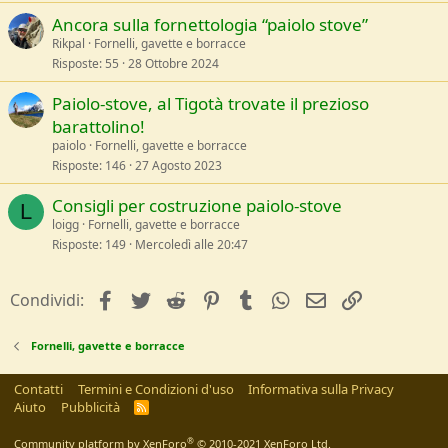
Ancora sulla fornettologia “paiolo stove”
Rikpal
Fornelli, gavette e borracce
Risposte
55
28 Ottobre 2024
Paiolo-stove, al Tigotà trovate il prezioso
barattolino!
paiolo
Fornelli, gavette e borracce
Risposte
146
27 Agosto 2023
Consigli per costruzione paiolo-stove
L
loigg
Fornelli, gavette e borracce
Risposte
149
Mercoledì alle 20:47
facebook
Twitter
Reddit
Pinterest
Tumblr
WhatsApp
e-mail
Link
Condividi:
Fornelli, gavette e borracce
Contatti
Termini e Condizioni d'uso
Informativa sulla Privacy
Aiuto
Pubblicità
R
S
S
®
Community platform by XenForo
© 2010-2021 XenForo Ltd.