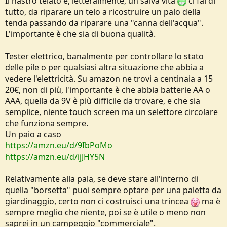
Il nastro telato è, letteralmente, un salva vita
ci fai di
tutto, da riparare un telo a ricostruire un palo della
tenda passando da riparare una "canna dell'acqua".
L'importante è che sia di buona qualità.
Tester elettrico, banalmente per controllare lo stato
delle pile o per qualsiasi altra situazione che abbia a
vedere l'elettricità. Su amazon ne trovi a centinaia a 15
20€, non di più, l'importante è che abbia batterie AA o
AAA, quella da 9V è più difficile da trovare, e che sia
semplice, niente touch screen ma un selettore circolare
che funziona sempre.
Un paio a caso
https://amzn.eu/d/9IbPoMo
https://amzn.eu/d/ijJHY5N
Relativamente alla pala, se deve stare all'interno di
quella "borsetta" puoi sempre optare per una paletta da
giardinaggio, certo non ci costruisci una trincea
ma è
sempre meglio che niente, poi se è utile o meno non
saprei in un campeggio "commerciale".