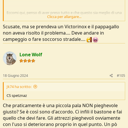
Eccomi qui, penso di aver preso tutto e che questo sia meglio di una
Clicca per allargare...
pinza multiuso...
Scusate, ma se prendeva un Victorinox e il pappagallo
Vedi l'allegato 259160
non aveva risolto il problema.... Deve andare in
Tasca molle di circa 23×13x8
L interno è poco organizzative in quanto gli oggetti vanno messi x l
campeggio o fare soccorso stradale....
altezza che è solo di 13 cm.
Però alla fine penso che non sono così tanti attrezzi da doverli avere
Lone Wolf
per forza super ordinati sono poche cose.
Questo il contenuto:
1 Cacciavite a stella piccolo
18 Giugno 2024
#105
1 Cacciavite a stella grande
1 Cacciavite a taglio piccolo
Jk74 ha scritto:
1 Cacciavite a taglio grande
1 pinza pecco fine
CS spetznaz
1 pappagallo
Che praticamente è una piccola pala NON pieghevole
Qualche fascetta
Corda 20 metri(no paracord)
giusto? Se è così sono d'accordo. Ci infili il bastone e fai
Forbice elettricista(ho scelto questa perché è compatta e taglia
quello che devi fare. Gli attrezzi pieghevoli ovviamente
beno male tutto)
con l'uso si deteriorano proprio in quel punto. Un pò
Cordino 3/4 metri