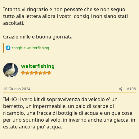
Intanto vi ringrazio e non pensate che se non seguo
tutto alla lettera allora i vostri consigli non siano stati
ascoltati.
Grazie mille e buona giornata
R
znnglc
e
walterfishing
e
a
c
walterfishing
t
i
o
n
s
18 Giugno 2024
#108
:
IMHO il vero kit di sopravvivenza da veicolo e' un
berretto, un impermeabile, un paio di scarpe di
ricambio, una fracca di bottiglie di acqua e un qualcosa
per uno spuntino al volo, in inverno anche una giacca, in
estate ancora piu' acqua.