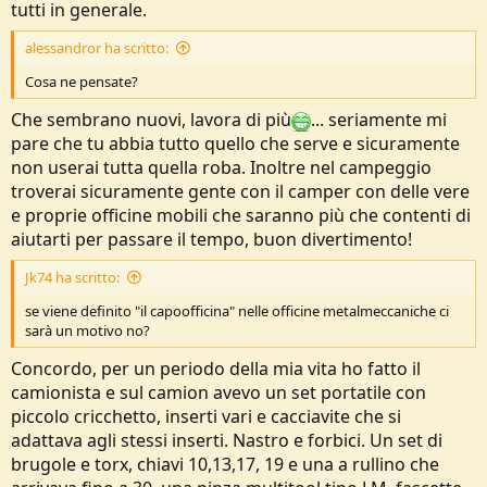
tutti in generale.
Nastro isolante
Datch tape qualche metro
alessandror ha scritto:
3 moschettoni
Filo inox 1mm
Cosa ne pensate?
Vedi l'allegato 259164
Che sembrano nuovi, lavora di più
... seriamente mi
Cosa ne pensate?
pare che tu abbia tutto quello che serve e sicuramente
non userai tutta quella roba. Inoltre nel campeggio
Qualcosina da aggiungere?
Io direi che ci dovremmo essere
troverai sicuramente gente con il camper con delle vere
e proprie officine mobili che saranno più che contenti di
aiutarti per passare il tempo, buon divertimento!
Jk74 ha scritto:
se viene definito "il capoofficina" nelle officine metalmeccaniche ci
sarà un motivo no?
Concordo, per un periodo della mia vita ho fatto il
camionista e sul camion avevo un set portatile con
piccolo cricchetto, inserti vari e cacciavite che si
adattava agli stessi inserti. Nastro e forbici. Un set di
brugole e torx, chiavi 10,13,17, 19 e una a rullino che