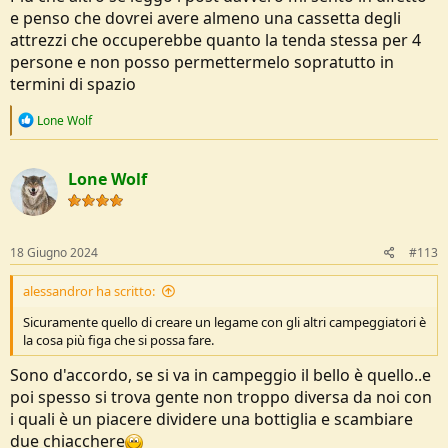
e penso che dovrei avere almeno una cassetta degli
attrezzi che occuperebbe quanto la tenda stessa per 4
persone e non posso permettermelo sopratutto in
termini di spazio
R
Lone Wolf
e
a
c
Lone Wolf
t
i
o
n
s
18 Giugno 2024
#113
:
alessandror ha scritto:
Sicuramente quello di creare un legame con gli altri campeggiatori è
la cosa più figa che si possa fare.
Sono d'accordo, se si va in campeggio il bello è quello..e
poi spesso si trova gente non troppo diversa da noi con
i quali è un piacere dividere una bottiglia e scambiare
due chiacchere