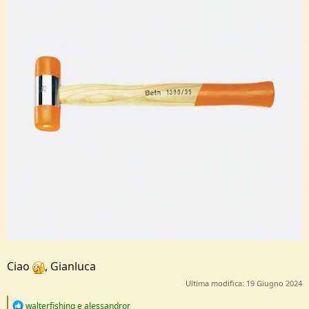
Ciao
, Gianluca
Ultima modifica:
19 Giugno 2024
R
walterfishing
e
alessandror