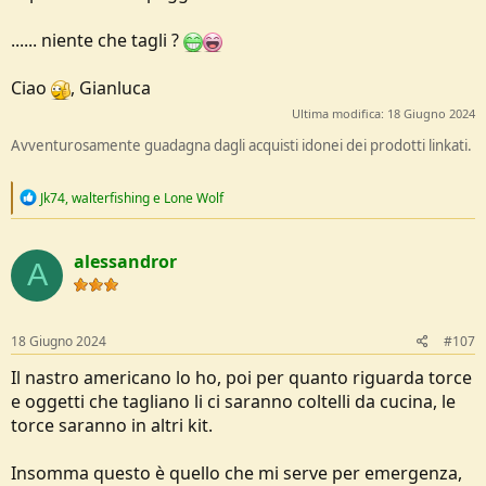
...... niente che tagli ?
Ciao
, Gianluca
Ultima modifica:
18 Giugno 2024
Avventurosamente guadagna dagli acquisti idonei dei prodotti linkati.
R
Jk74
,
walterfishing
e
Lone Wolf
e
a
c
alessandror
t
A
i
o
n
s
18 Giugno 2024
#107
:
Il nastro americano lo ho, poi per quanto riguarda torce
e oggetti che tagliano li ci saranno coltelli da cucina, le
torce saranno in altri kit.
Insomma questo è quello che mi serve per emergenza,