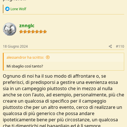
R
Lone Wolf
e
a
c
znnglc
t
i
o
n
s
18 Giugno 2024
#110
:
alessandror ha scritto:
Mi sbaglio così tanto?
Ognuno di noi ha il suo modo di affrontare o, se
preferisci, di predisporsi a gestire una evenienza essa
sia in un campeggio piuttosto che in mezzo al nulla
anche se con l'auto, ad esempio, personalmente, più che
creare un qualcosa di specifico per il campeggio
piuttosto che per un altro evento, cerco di realizzare un
qualcosa di più generico che possa andare
ipoteticamente bene per più circostanze, un qualcosa
che ti dimentichi nel bagagliaio ed è lì sempre