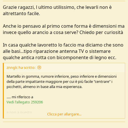
:
Grazie ragazzi, l ultimo utilissimo, che levarli non è
altrettanto facile.
Anche io pensavo al primo come forma è dimensioni ma
invece quello arancio a cosa serve? Chiedo per curiosità
In casa qualche lavoretto lo faccio ma diciamo che sono
alle basi...tipo riparazione antenna TV o sistemare
qualche antica rotta con bicomponente di legno ecc.
znnglc ha scritto:
Martello in gomma, rumore inferiore, peso inferiore e dimensioni
della parte impattante maggiore per cui è più facile "centrare" i
picchetti, almeno in base alla mia esperienza.
..... mi riferisco a
Vedi l'allegato 259206
e non a questo
Clicca per allargare...
Vedi l'allegato 259207
Ciao
, Gianluca