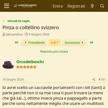
Entra
Registrati
Utensili da taglio
Pinza o coltellino svizzero
C
D
alessandror
9 Giugno 2024
r
a
Primo
Ultimo
Precedente
6 di 7
Successiva
e
t
a
a
t
d
Risposta più votata
o
i
r
I
Orcodeiboschi
e
n
D
i
i
z
s
i
18 Giugno 2024
#101
c
o
u
Io avrei scelto un cacciavite portainserti con i bit (tanti) a
s
parte perchè non si sa mai cosa ti puoi trovare (a meno
s
che già sai...), ottimo invece pinza e pappagallo a parte
i
perchè sono nettamente meglio che usare un multitool.
o
n