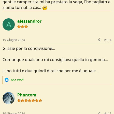
gentile camperista mi ha prestato la sega, l'ho tagliato e
siamo tornati a casa
alessandror
A
19 Giugno 2024
#114
Grazie per la condivisione...
Comunque qualcuno mi consigliava quello in gomma...
Li ho tutti e due quindi direi che per me è uguale...
R
Lone Wolf
e
a
c
Phantom
t
i
o
n
s
19 Giugno 2024
#115