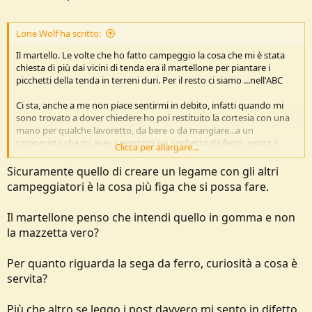
Lone Wolf ha scritto:
Il martello. Le volte che ho fatto campeggio la cosa che mi è stata
chiesta di più dai vicini di tenda era il martellone per piantare i
picchetti della tenda in terreni duri. Per il resto ci siamo ...nell'ABC
Ci sta, anche a me non piace sentirmi in debito, infatti quando mi
sono trovato a dover chiedere ho poi restituito la cortesia con una
mano per qualche lavoretto, da bere o da mangiare...a un
camperista che mi aveva prestato un seghetto da ferro, senza il
Clicca per allargare...
quale non sarei tornato a casa quella notte, ho spedito un pacco
con formaggio e qualche prodotto tipico della mia zona...ma il bello
Sicuramente quello di creare un legame con gli altri
del campeggio è anche quello, aiutarsi e creare un minimo di
campeggiatori è la cosa più figa che si possa fare.
rapporti personali, se ne si ha la voglia
Il martellone penso che intendi quello in gomma e non
la mazzetta vero?
Per quanto riguarda la sega da ferro, curiosità a cosa è
servita?
Più che altro se leggo i post davvero mi sento in difetto