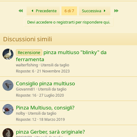
Primo
Ultimo
Precedente
6 di 7
Successiva
Devi accedere o registrarti per rispondere qui.
Discussioni simili
pinza multiuso "blinky" da
Recensione
ferramenta
walterfishing
Utensili da taglio
Risposte
6
21 Novembre 2023
Consiglio pinza multiuso
Giovanni81
Utensili da taglio
Risposte
16
27 Luglio 2020
Pinza Multiuso, consigli?
nolby
Utensili da taglio
Risposte
12
18 Marzo 2019
pinza Gerber, sarà originale?