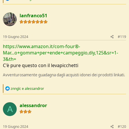
e
a
c
lanfranco51
t
i
o
n
s
19 Giugno 2024
#119
:
https://www.amazon.it/com-four®-
Mar...o+gomma+per+ende+campeggio,diy,125&sr=1-
3&th=
C'è pure questo con il levapicchetti
Avventurosamente guadagna dagli acquisti idonei dei prodotti linkati.
R
znnglc
e
alessandror
e
a
c
alessandror
t
A
i
o
n
s
19 Giugno 2024
#120