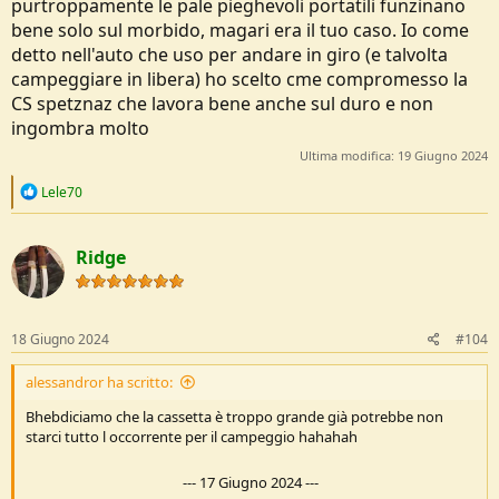
purtroppamente le pale pieghevoli portatili funzinano
bene solo sul morbido, magari era il tuo caso. Io come
detto nell'auto che uso per andare in giro (e talvolta
campeggiare in libera) ho scelto cme compromesso la
CS spetznaz che lavora bene anche sul duro e non
ingombra molto
Ultima modifica:
19 Giugno 2024
R
Lele70
e
a
c
Ridge
t
i
o
n
s
18 Giugno 2024
#104
:
alessandror ha scritto:
Bhebdiciamo che la cassetta è troppo grande già potrebbe non
starci tutto l occorrente per il campeggio hahahah
---
17 Giugno 2024
---