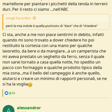
martellone per piantare i picchetti della tenda in terreni
duri. Per il resto ci siamo ...nell'ABC
znnglc ha scritto:
però la mia indole è quella piuttosto di "dare" che di "chiedere"
Ci sta, anche a me non piace sentirmi in debito, infatti
quando mi sono trovato a dover chiedere ho poi
restituito la cortesia con una mano per qualche
lavoretto, da bere o da mangiare...a un camperista che
mi aveva prestato un seghetto da ferro, senza il quale
non sarei tornato a casa quella notte, ho spedito un
pacco con formaggio e qualche prodotto tipico della
mia zona...ma il bello del campeggio è anche quello,
aiutarsi e creare un minimo di rapporti personali, se ne
si ha la voglia
R
Jk74
e
a
c
alessandror
t
A