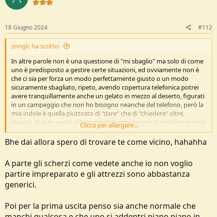
i
o
n
s
18 Giugno 2024
#112
:
znnglc ha scritto:
In altre parole non è una questione di "mi sbaglio" ma solo di come
uno è predisposto a gestire certe situazioni, ed ovviamente non è
che ci sia per forza un modo perfettamente giusto o un modo
sicuramente sbagliato, ripeto, avendo copertura telefonica potrei
avere tranquillamente anche un gelato in mezzo al deserto, figurati
in un campeggio che non ho bisogno neanche del telefono, però la
mia indole è quella piuttosto di "dare" che di "chiedere" oltre,
magari, di aver avuto più momenti particolari per il semplice motivo
Clicca per allargare...
che, magari, ho più anni di te, ma questo non vuol dire che tu vivrai,
per forza, ciò che ho vissuto io o che le debba affrontare come le ho
Bhe dai allora spero di trovare te come vicino, hahahha
affrontate io.
A parte gli scherzi come vedete anche io non voglio
Ciao
, Gianluca
partire impreparato e gli attrezzi sono abbastanza
generici.
Poi per la prima uscita penso sia anche normale che
manchi qualcosa e che uno si addentri piano piano in