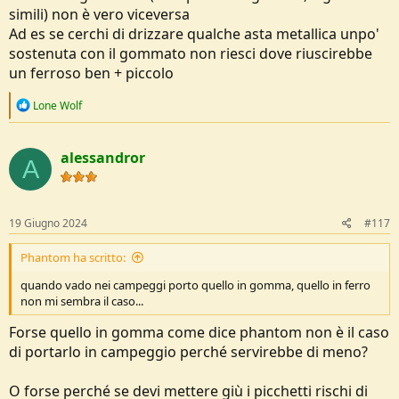
simili) non è vero viceversa
Ad es se cerchi di drizzare qualche asta metallica unpo'
sostenuta con il gommato non riesci dove riuscirebbe
un ferroso ben + piccolo
R
Lone Wolf
e
a
c
alessandror
t
A
i
o
n
s
19 Giugno 2024
#117
:
Phantom ha scritto:
quando vado nei campeggi porto quello in gomma, quello in ferro
non mi sembra il caso...
Forse quello in gomma come dice phantom non è il caso
di portarlo in campeggio perché servirebbe di meno?
O forse perché se devi mettere giù i picchetti rischi di