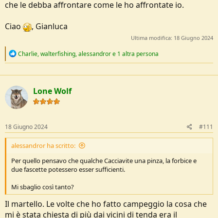
che le debba affrontare come le ho affrontate io.
Ciao
, Gianluca
Ultima modifica:
18 Giugno 2024
R
Charlie
,
walterfishing
,
alessandror
e 1 altra persona
e
a
c
t
Lone Wolf
i
o
n
s
:
18 Giugno 2024
#111
alessandror ha scritto:
Per quello pensavo che qualche Cacciavite una pinza, la forbice e
due fascette potessero esser sufficienti.
Mi sbaglio così tanto?
Il martello. Le volte che ho fatto campeggio la cosa che
mi è stata chiesta di più dai vicini di tenda era il