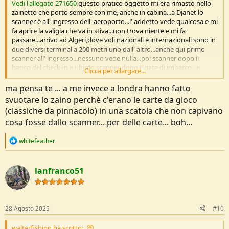
Vedi l'allegato 271650
questo pratico oggetto mi era rimasto nello
zainetto che porto sempre con me, anche in cabina...a Djanet lo
scanner è all' ingresso dell' aeroporto...l' addetto vede qualcosa e mi
fa aprire la valigia che va in stiva...non trova niente e mi fa
passare...arrivo ad Algeri,dove voli nazionali e internazionali sono in
due diversi terminal a 200 metri uno dall' altro...anche qui primo
scanner all' ingresso...nessuno vede nulla...poi scanner dopo il
banco del check-in e ultimo scanner dopo il gate di imbarco ..e
Clicca per allargare...
fanno TRE... arrivo a Parigi CDG e vado all' imbarco per
Milano...scanner dello zainetto...nessuno vede il giocattolo e arrivo a
ma pensa te ... a me invece a londra hanno fatto
MXP e da lì a casa...svuoto i bagagli e lo trovo...a dimostrazione che i
svuotare lo zaino perchè c'erano le carte da gioco
controlli son fatti a " membro di segugio".
(classiche da pinnacolo) in una scatola che non capivano
cosa fosse dallo scanner... per delle carte... boh...
R
whitefeather
e
a
c
lanfranco51
t
i
o
n
s
28 Agosto 2025
#10
:
walterfishing ha scritto: