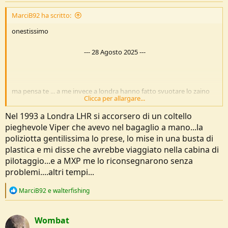
:
MarciB92 ha scritto:
onestissimo
---
28 Agosto 2025
---
ma pensa te ... a me invece a londra hanno fatto svuotare lo zaino
Clicca per allargare...
perchè c'erano le carte da gioco (classiche da pinnacolo) in una
scatola che non capivano cosa fosse dallo scanner... per delle carte...
Nel 1993 a Londra LHR si accorsero di un coltello
boh...
pieghevole Viper che avevo nel bagaglio a mano...la
poliziotta gentilissima lo prese, lo mise in una busta di
plastica e mi disse che avrebbe viaggiato nella cabina di
pilotaggio...e a MXP me lo riconsegnarono senza
problemi....altri tempi...
R
MarciB92
e
walterfishing
e
a
c
Wombat
t