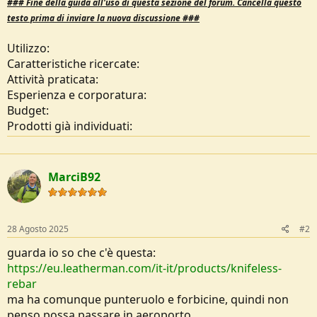
### Fine della g
uida all'uso di questa sezione del forum.
Cancella questo
testo prima di inviare la nuova discussione ###
Utilizzo:
Caratteristiche ricercate:
Attività praticata:
Esperienza e corporatura:
Budget:
Prodotti già individuati:
MarciB92
28 Agosto 2025
#2
guarda io so che c'è questa:
https://eu.leatherman.com/it-it/products/knifeless-
rebar
ma ha comunque punteruolo e forbicine, quindi non
penso possa passare in aeroporto