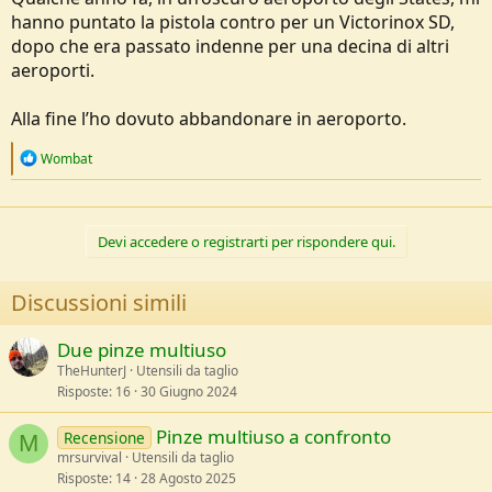
hanno puntato la pistola contro per un Victorinox SD,
dopo che era passato indenne per una decina di altri
aeroporti.
Alla fine l’ho dovuto abbandonare in aeroporto.
R
Wombat
e
a
c
t
Devi accedere o registrarti per rispondere qui.
i
o
n
Discussioni simili
s
:
Due pinze multiuso
TheHunterJ
Utensili da taglio
Risposte
16
30 Giugno 2024
Pinze multiuso a confronto
Recensione
M
mrsurvival
Utensili da taglio
Risposte
14
28 Agosto 2025