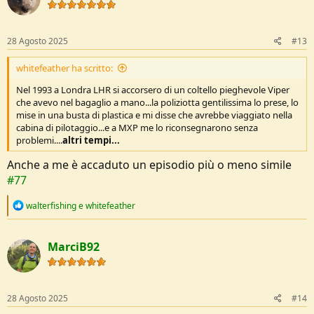
i
o
n
s
28 Agosto 2025
#13
:
whitefeather ha scritto:
Nel 1993 a Londra LHR si accorsero di un coltello pieghevole Viper
che avevo nel bagaglio a mano...la poliziotta gentilissima lo prese, lo
mise in una busta di plastica e mi disse che avrebbe viaggiato nella
cabina di pilotaggio...e a MXP me lo riconsegnarono senza
problemi....
altri tempi...
Anche a me è accaduto un episodio più o meno simile
#77
R
walterfishing
e
whitefeather
e
a
c
MarciB92
t
i
o
n
s
28 Agosto 2025
#14
: