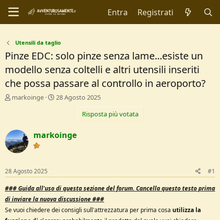
Entra
Registrati
Utensili da taglio
Pinze EDC: solo pinze senza lame...esiste un
modello senza coltelli e altri utensili inseriti
che possa passare al controllo in aeroporto?
C
D
markoinge
28 Agosto 2025
r
a
Risposta più votata
e
t
a
a
t
d
markoinge
o
i
r
I
e
n
D
i
28 Agosto 2025
#1
i
z
s
i
###
Guida all'uso di questa sezione del forum.
Cancella questo testo prima
c
o
di inviare la nuova discussione ###
u
Se vuoi chiedere dei consigli sull'attrezzatura per prima cosa
utilizza la
s