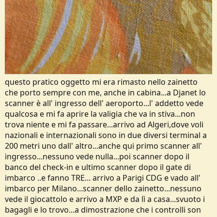
questo pratico oggetto mi era rimasto nello zainetto
che porto sempre con me, anche in cabina...a Djanet lo
scanner è all' ingresso dell' aeroporto...l' addetto vede
qualcosa e mi fa aprire la valigia che va in stiva...non
trova niente e mi fa passare...arrivo ad Algeri,dove voli
nazionali e internazionali sono in due diversi terminal a
200 metri uno dall' altro...anche qui primo scanner all'
ingresso...nessuno vede nulla...poi scanner dopo il
banco del check-in e ultimo scanner dopo il gate di
imbarco ..e fanno TRE... arrivo a Parigi CDG e vado all'
imbarco per Milano...scanner dello zainetto...nessuno
vede il giocattolo e arrivo a MXP e da lì a casa...svuoto i
bagagli e lo trovo...a dimostrazione che i controlli son