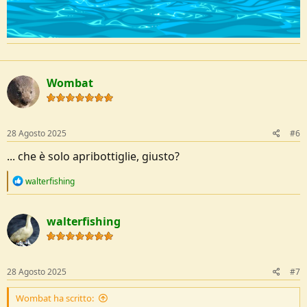
Wombat
28 Agosto 2025
#6
... che è solo apribottiglie, giusto?
R
walterfishing
e
a
c
walterfishing
t
i
o
n
s
28 Agosto 2025
#7
:
Wombat ha scritto: