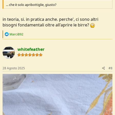
... che è solo apribottiglie, giusto?
in teoria, si. in pratica anche. perche', ci sono altri
bisogni fondamentali oltre all'aprire le birre?
R
MarciB92
e
a
c
whitefeather
t
i
o
n
s
28 Agosto 2025
#8
: