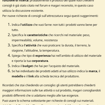
s
funzione di ricerca
: probabilmente il prodotto del quale vuoi chiedere
i
consigli è già stato citato nel forum e magari recensito, in questo caso
o
utilizza la discussione esistente.
n
Per nuove richieste di consigli sull'attrezzatura segui questi suggerimenti:
e
Indica
l'utilizzo
che vuoi farne: non tutti i prodotti vanno bene per
tutto.
Specifica le
caratteristiche
che ricerchi nel materiale: peso,
impermeabilità, volume, resistenza
Specifica
l'attività
che vuoi praticare: la durata, il terreno, la
stagione, l'altitudine, la temperatura.
Spiega che tipo di
esperienza
hai nell'ambito di utilizzo del materiale
e riporta la tua
corporatura
.
Indica il
budget
che hai per l'acquisto del materiale.
Se hai individuato dei prodotti adatti al tuo utilizzo indica la
marca
, il
modello
e il
link
alla scheda tecnica del produttore.
Ricordati che stai chiedendo un consiglio: gli utenti potrebbero chiederti
maggiori informazioni sulle tue attività o sul prodotto, magari consigliandoti
prodotti differenti che si adattano meglio alle tue esigenze.
Puoi usare lo schema sottostante per richieste di consigli sui materiali.