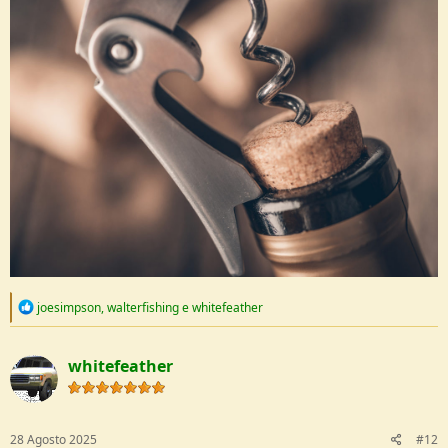
R
joesimpson
,
walterfishing
e
whitefeather
e
a
c
whitefeather
t
i
o
n
s
28 Agosto 2025
#12