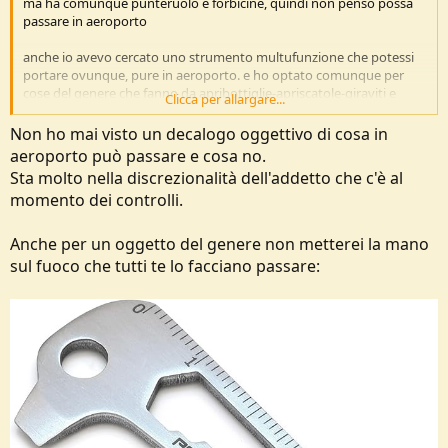
ma ha comunque punteruolo e forbicine, quindi non penso possa
passare in aeroporto
anche io avevo cercato uno strumento multufunzione che potessi
portare ovunque, pure in aeroporto. e ho optato comunque per
cose del genere che fanno da apribottiglie-apriscatole-giraviti e
Clicca per allargare...
poco altro:
https://amzn.eu/d/ipqY0gk
Non ho mai visto un decalogo oggettivo di cosa in
https://amzn.eu/d/c1Xruuc
aeroporto può passare e cosa no.
https://amzn.eu/d/hbKvkka
Sta molto nella discrezionalità dell'addetto che c'è al
momento dei controlli.
Anche per un oggetto del genere non metterei la mano
sul fuoco che tutti te lo facciano passare: