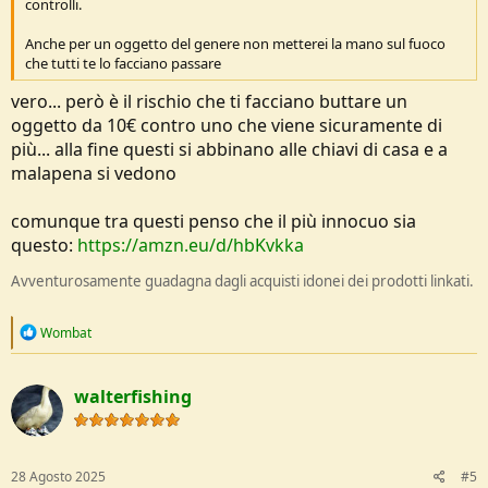
controlli.
Anche per un oggetto del genere non metterei la mano sul fuoco
che tutti te lo facciano passare
vero... però è il rischio che ti facciano buttare un
oggetto da 10€ contro uno che viene sicuramente di
più... alla fine questi si abbinano alle chiavi di casa e a
malapena si vedono
comunque tra questi penso che il più innocuo sia
questo:
https://amzn.eu/d/hbKvkka
Avventurosamente guadagna dagli acquisti idonei dei prodotti linkati.
R
Wombat
e
a
c
walterfishing
t
i
o
n
s
28 Agosto 2025
#5
: