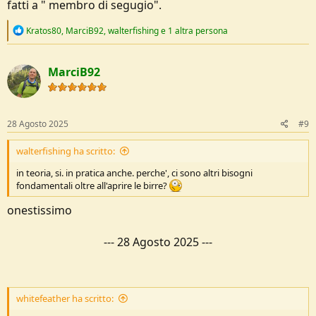
fatti a " membro di segugio".
R
Kratos80
,
MarciB92
,
walterfishing
e 1 altra persona
e
a
c
MarciB92
t
i
o
n
s
28 Agosto 2025
#9
:
walterfishing ha scritto:
in teoria, si. in pratica anche. perche', ci sono altri bisogni
fondamentali oltre all'aprire le birre?
onestissimo
---
28 Agosto 2025
---
whitefeather ha scritto: