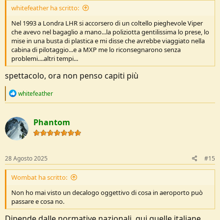
whitefeather ha scritto:
Nel 1993 a Londra LHR si accorsero di un coltello pieghevole Viper
che avevo nel bagaglio a mano...la poliziotta gentilissima lo prese, lo
mise in una busta di plastica e mi disse che avrebbe viaggiato nella
cabina di pilotaggio...e a MXP me lo riconsegnarono senza
problemi....altri tempi...
spettacolo, ora non penso capiti più
R
whitefeather
e
a
c
Phantom
t
i
o
n
s
28 Agosto 2025
#15
:
Wombat ha scritto:
Non ho mai visto un decalogo oggettivo di cosa in aeroporto può
passare e cosa no.
Dipende dalle normative nazionali, qui quelle italiane