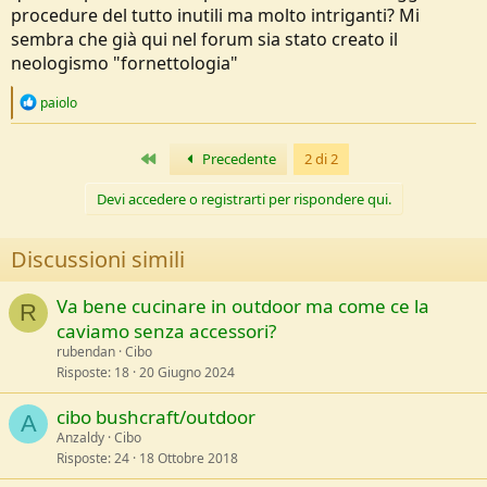
procedure del tutto inutili ma molto intriganti? Mi
sembra che già qui nel forum sia stato creato il
neologismo "fornettologia"
R
paiolo
e
a
c
Primo
Precedente
2 di 2
t
i
Devi accedere o registrarti per rispondere qui.
o
n
s
Discussioni simili
:
Va bene cucinare in outdoor ma come ce la
R
caviamo senza accessori?
rubendan
Cibo
Risposte
18
20 Giugno 2024
cibo bushcraft/outdoor
A
Anzaldy
Cibo
Risposte
24
18 Ottobre 2018