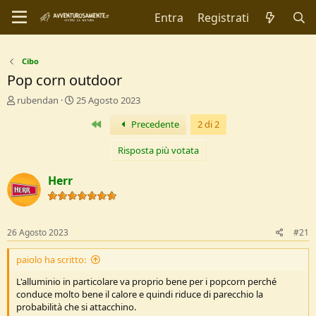
Entra
Registrati
Cibo
Pop corn outdoor
C
D
rubendan
25 Agosto 2023
r
a
Primo
Precedente
2 di 2
e
t
a
a
t
d
Risposta più votata
o
i
r
I
Herr
e
n
D
i
i
z
s
i
26 Agosto 2023
#21
c
o
u
paiolo ha scritto:
s
s
L'alluminio in particolare va proprio bene per i popcorn perché
i
conduce molto bene il calore e quindi riduce di parecchio la
o
probabilità che si attacchino.
n