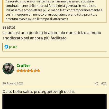
Il segreto cmq era di metterli su a fiamma bassa e/o spostare
e
continuamente la fiamma sul fondo della gavetta, in modo che
iniziassero a scoppiettare più o meno tutti contemporaneamente e
così in neppure un minuto di mitragliatrice erano tutti pronti...e
nessuno aveva avuto il tempo di attaccarsi!
esatto!
se poi usi una pentola in alluminio non stick o almeno
anodizzato sei ancora più facilitato
R
paiolo
e
a
c
t
Crafter
i
o
n
s
:
26 Agosto 2023
#22
Ocio: L'olio salta, proteggetevi gli occhi.