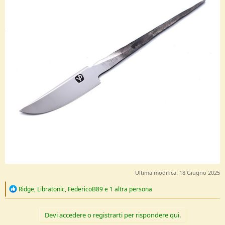
Ultima modifica:
18 Giugno 2025
R
Ridge
,
Libratonic
,
FedericoB89
e 1 altra persona
e
a
c
Devi accedere o registrarti per rispondere qui.
t