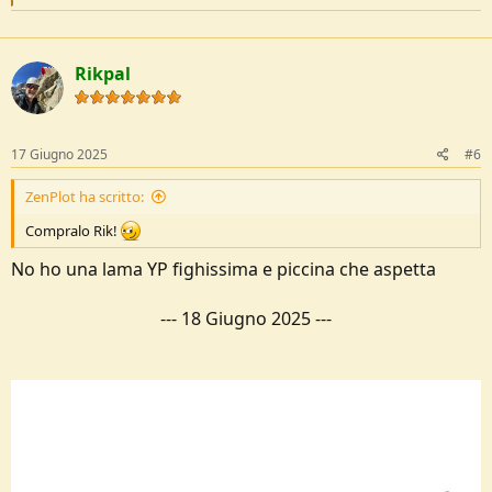
e
a
c
t
Rikpal
i
o
n
s
:
17 Giugno 2025
#6
ZenPlot ha scritto:
Compralo Rik!
No ho una lama YP fighissima e piccina che aspetta
---
18 Giugno 2025
---