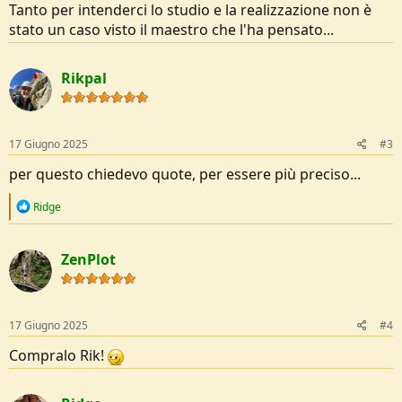
Tanto per intenderci lo studio e la realizzazione non è
stato un caso visto il maestro che l'ha pensato...
Rikpal
17 Giugno 2025
#3
per questo chiedevo quote, per essere più preciso...
R
Ridge
e
a
c
ZenPlot
t
i
o
n
s
17 Giugno 2025
#4
:
Compralo Rik!