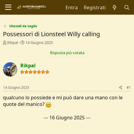
Entra
Registrati
Utensili da taglio
Possessori di Lionsteel Willy calling
C
D
Rikpal
14 Giugno 2025
r
a
Risposta più votata
e
t
a
a
t
d
Rikpal
o
i
r
I
e
n
D
i
14 Giugno 2025
#1
i
z
s
i
qualcuno lo possiede e mi può dare una mano con le
c
o
quote del manico?
u
s
---
16 Giugno 2025
---
s
i
o
n