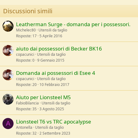
i
o
Discussioni simili
n
s
:
Leatherman Surge - domanda per i possessori.
Michelec80
Utensili da taglio
Risposte
17
5 Aprile 2016
aiuto dai possessori di Becker BK16
copacunici
Utensili da taglio
Risposte
0
9 Gennaio 2015
Domanda ai possessori di Esee 4
copacunici
Utensili da taglio
Risposte
20
10 Febbraio 2017
Aiuto per Lionsteel M5
FabioBilancia
Utensili da taglio
Risposte
35
3 Agosto 2025
Lionsteel T6 vs TRC apocalypse
A
Antonella
Utensili da taglio
Risposte
32
2 Settembre 2023