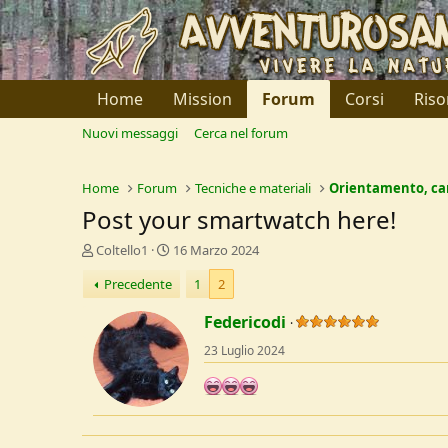
Home
Mission
Forum
Corsi
Riso
Nuovi messaggi
Cerca nel forum
Home
Forum
Tecniche e materiali
Orientamento, car
Post your smartwatch here!
C
D
Coltello1
16 Marzo 2024
r
a
Precedente
1
2
e
t
a
a
Federicodi
t
d
o
i
23 Luglio 2024
r
I
e
n
D
i
i
z
s
i
c
o