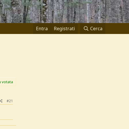
Entra
Registrati
Cerca
ù votata
#21