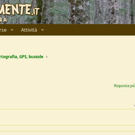
rse
Attività
tografia, GPS, bussole
Risposta pi