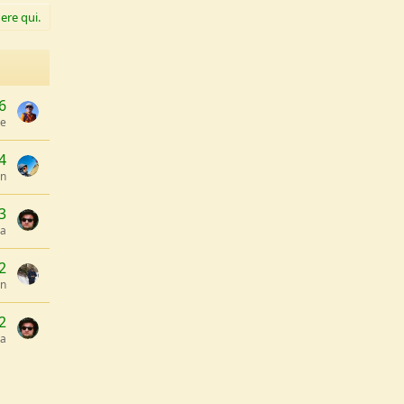
ere qui.
6
le
4
an
3
za
2
an
2
za