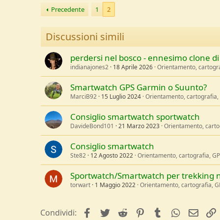
u
Precedente
1
2
s
s
Discussioni simili
i
o
n
perdersi nel bosco - ennesimo clone di a
e
indianajones2
18 Aprile 2026
Orientamento, cartogra
Smartwatch GPS Garmin o Suunto?
MarciB92
15 Luglio 2024
Orientamento, cartografia,
Consiglio smartwatch sportwatch
DavideBond101
21 Marzo 2023
Orientamento, carto
Consiglio smartwatch
Ste82
12 Agosto 2022
Orientamento, cartografia, GP
Sportwatch/Smartwatch per trekking n
torwart
1 Maggio 2022
Orientamento, cartografia, G
facebook
Twitter
Reddit
Pinterest
Tumblr
WhatsApp
e-mai
Condividi: