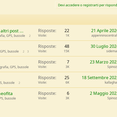
Devi accedere o registrarti per rispond
ltri post ...
Risposte
22
21 Aprile 202
Visite
1K
appenninocentra
fia, GPS, bussole
2
Risposte
48
30 Luglio 202
Visite
15K
sidem
 GPS, bussole
2
3
Risposte
7
23 Marzo 202
Visite
3K
Spino
grafia, GPS, bussole
Risposte
25
18 Settembre 202
Visite
6K
kallagh
S, bussole
2
eofita
Risposte
6
2 Maggio 202
Visite
3K
Spino
PS, bussole
l
Link