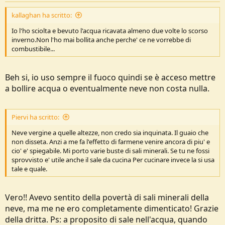
kallaghan ha scritto:
Io l'ho sciolta e bevuto l'acqua ricavata almeno due volte lo scorso
inverno.Non l'ho mai bollita anche perche' ce ne vorrebbe di
combustibile...
Beh si, io uso sempre il fuoco quindi se è acceso mettre
a bollire acqua o eventualmente neve non costa nulla.
Piervi ha scritto:
Neve vergine a quelle altezze, non credo sia inquinata. Il guaio che
non disseta. Anzi a me fa l'effetto di farmene venire ancora di piu' e
cio' e' spiegabile. Mi porto varie buste di sali minerali. Se tu ne fossi
sprovvisto e' utile anche il sale da cucina Per cucinare invece la si usa
tale e quale.
Vero!! Avevo sentito della povertà di sali minerali della
neve, ma me ne ero completamente dimenticato! Grazie
della dritta. Ps: a proposito di sale nell'acqua, quando