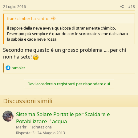
2 Luglio 2016
#18
frankclimber ha scritto:
il sapore della neve aveva qualcosa di stranamente chimico,
l'esempio più semplice è quando con le sciroccate viene dal sahara
la sabbia e cade neve rossa.
Secondo me questo è un grosso problema .... per chi
non ha sete!
R
rambler
e
a
c
Devi accedere o registrarti per rispondere qui.
t
i
o
Discussioni simili
n
s
:
Sistema Solare Portatile per Scaldare e
Potabilizzare l' acqua
MarkPT
Idratazione
Risposte
3
24 Maggio 2013