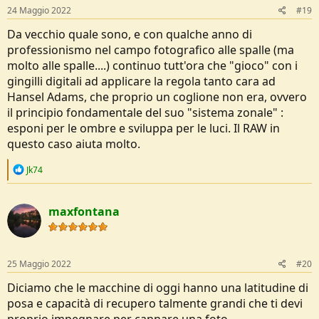
s
24 Maggio 2022
#19
:
Da vecchio quale sono, e con qualche anno di
professionismo nel campo fotografico alle spalle (ma
molto alle spalle....) continuo tutt'ora che "gioco" con i
gingilli digitali ad applicare la regola tanto cara ad
Hansel Adams, che proprio un coglione non era, ovvero
il principio fondamentale del suo "sistema zonale" :
esponi per le ombre e sviluppa per le luci. Il RAW in
questo caso aiuta molto.
R
Jk74
e
a
c
maxfontana
t
i
o
n
s
25 Maggio 2022
#20
:
Diciamo che le macchine di oggi hanno una latitudine di
posa e capacità di recupero talmente grandi che ti devi
proprio impegnare per cannare una foto.