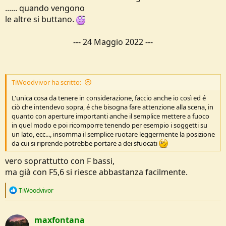
...... quando vengono
le altre si buttano.
---
24 Maggio 2022
---
TiWoodvivor ha scritto:
L'unica cosa da tenere in considerazione, faccio anche io così ed é
ciò che intendevo sopra, é che bisogna fare attenzione alla scena, in
quanto con aperture importanti anche il semplice mettere a fuoco
in quel modo e poi ricomporre tenendo per esempio i soggetti su
un lato, ecc..., insomma il semplice ruotare leggermente la posizione
da cui si riprende potrebbe portare a dei sfuocati
vero soprattutto con F bassi,
ma già con F5,6 si riesce abbastanza facilmente.
R
TiWoodvivor
e
a
c
maxfontana
t