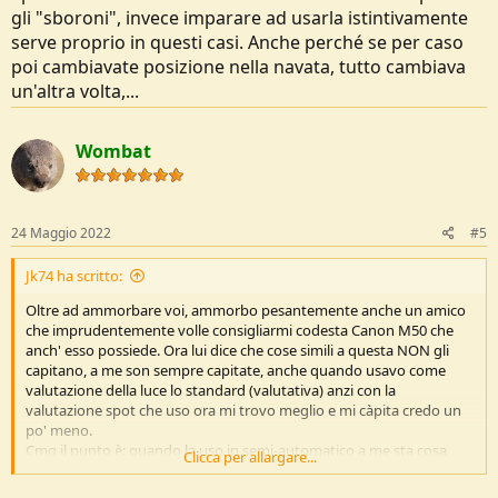
gli "sboroni", invece imparare ad usarla istintivamente
serve proprio in questi casi. Anche perché se per caso
poi cambiavate posizione nella navata, tutto cambiava
un'altra volta,...
Wombat
24 Maggio 2022
#5
Jk74 ha scritto:
Oltre ad ammorbare voi, ammorbo pesantemente anche un amico
che imprudentemente volle consigliarmi codesta Canon M50 che
anch' esso possiede. Ora lui dice che cose simili a questa NON gli
capitano, a me son sempre capitate, anche quando usavo come
valutazione della luce lo standard (valutativa) anzi con la
valutazione spot che uso ora mi trovo meglio e mi càpita credo un
po' meno.
Cmq il punto è: quando la uso in semi-automatico a me sta cosa
Clicca per allargare...
càpita spesso, spessisimo, tanto che appunto di regola la uso in "M"
perchè, sbaglio ma almeno sbaglio io! In questa occasione visto che