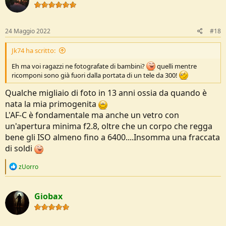
i
o
n
s
24 Maggio 2022
#18
:
Jk74 ha scritto:
Eh ma voi ragazzi ne fotografate di bambini?
quelli mentre
ricomponi sono già fuori dalla portata di un tele da 300!
Qualche migliaio di foto in 13 anni ossia da quando è
nata la mia primogenita
L'AF-C è fondamentale ma anche un vetro con
un'apertura minima f2.8, oltre che un corpo che regga
bene gli ISO almeno fino a 6400....Insomma una fraccata
di soldi
R
zUorro
e
a
c
Giobax
t
i
o
n