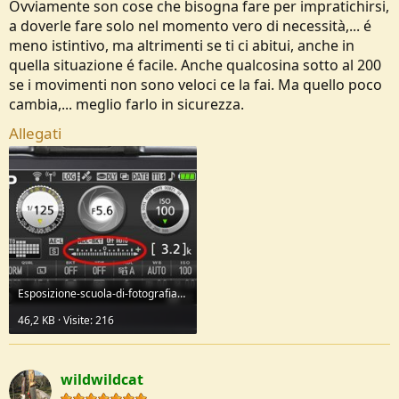
Ovviamente son cose che bisogna fare per impratichirsi,
a doverle fare solo nel momento vero di necessità,... é
meno istintivo, ma altrimenti se ti ci abitui, anche in
quella situazione é facile. Anche qualcosina sotto al 200
se i movimenti non sono veloci ce la fai. Ma quello poco
cambia,... meglio farlo in sicurezza.
Allegati
Esposizione-scuola-di-fotografia-lezione-di-fotografia-esposimetro-schermo.jpg
46,2 KB · Visite: 216
wildwildcat