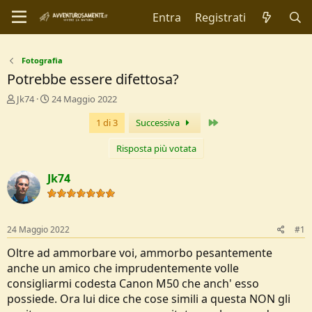
Entra
Registrati
Fotografia
Potrebbe essere difettosa?
C
D
Jk74
24 Maggio 2022
r
a
Ultimo
1 di 3
Successiva
e
t
a
a
t
d
Risposta più votata
o
i
r
I
Jk74
e
n
D
i
i
z
s
i
24 Maggio 2022
#1
c
o
u
Oltre ad ammorbare voi, ammorbo pesantemente
s
anche un amico che imprudentemente volle
s
consigliarmi codesta Canon M50 che anch' esso
i
possiede. Ora lui dice che cose simili a questa NON gli
o
n