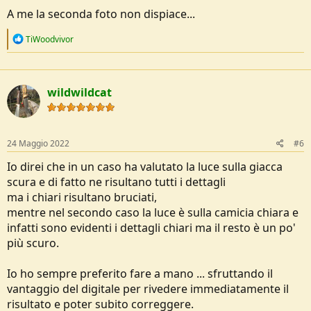
spesso non hai il tempo per impostare i parametri ho usato (in
A me la seconda foto non dispiace...
queste foto) la priorità diaframma (AV) ora qualcuno riesce ad
immaginare perché la macchina ha preso queste 2 decisioni
R
TiWoodvivor
entrambe errate (una è sovra esposta l' altra sottoesposta!)?
e
a
Vedi l'allegato 236004
c
t
wildwildcat
i
o
n
s
:
24 Maggio 2022
#6
Io direi che in un caso ha valutato la luce sulla giacca
scura e di fatto ne risultano tutti i dettagli
ma i chiari risultano bruciati,
mentre nel secondo caso la luce è sulla camicia chiara e
infatti sono evidenti i dettagli chiari ma il resto è un po'
più scuro.
Io ho sempre preferito fare a mano ... sfruttando il
vantaggio del digitale per rivedere immediatamente il
risultato e poter subito correggere.