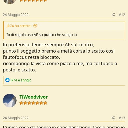
24 Maggio 2022
#12
Jk74 ha scritto:
Io di regola uso AF su punto che scelgo io
Io preferisco tenere sempre AF sul centro,
punto il soggetto premo a metà corsa lo scatto così
l'autofocus resta bloccato,
ricompongo la vista come piace a me, ma col fuoco a
posto, e scatto.
R
Jk74
e
znnglc
e
a
c
TiWoodvivor
t
i
o
n
s
24 Maggio 2022
#13
:
L'unica cosa da tenere in considerazione, faccio anche io