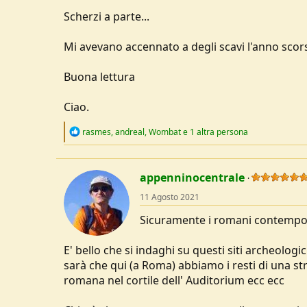
u
Scherzi a parte...
s
s
Mi avevano accennato a degli scavi l'anno scor
i
o
n
Buona lettura
e
Ciao.
R
rasmes
,
andreal
,
Wombat
e 1 altra persona
e
a
c
t
appenninocentrale
i
o
11 Agosto 2021
n
s
Sicuramente i romani contempor
:
E' bello che si indaghi su questi siti archeolog
sarà che qui (a Roma) abbiamo i resti di una str
romana nel cortile dell' Auditorium ecc ecc