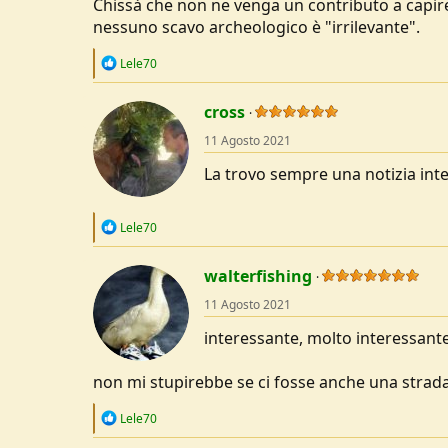
Chissà che non ne venga un contributo a capire 
nessuno scavo archeologico è "irrilevante".
R
Lele70
e
a
c
cross
t
11 Agosto 2021
i
o
La trovo sempre una notizia in
n
s
:
R
Lele70
e
a
c
walterfishing
t
11 Agosto 2021
i
o
interessante, molto interessante
n
s
:
non mi stupirebbe se ci fosse anche una strad
R
Lele70
e