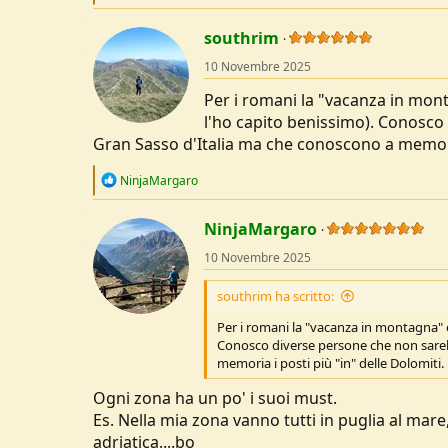
e
a
c
southrim
t
10 Novembre 2025
i
o
Per i romani la "vacanza in mont
n
s
l'ho capito benissimo). Conosco
:
Gran Sasso d'Italia ma che conoscono a memoria
R
NinjaMargaro
e
a
c
NinjaMargaro
t
10 Novembre 2025
i
o
n
southrim ha scritto:
s
:
Per i romani la "vacanza in montagna" è
Conosco diverse persone che non sareb
memoria i posti più "in" delle Dolomiti.
Ogni zona ha un po' i suoi must.
Es. Nella mia zona vanno tutti in puglia al ma
adriatica....bo