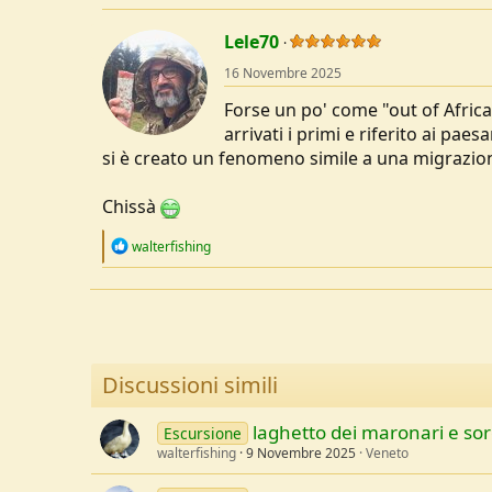
Lele70
16 Novembre 2025
Forse un po' come "out of Africa"
arrivati i primi e riferito ai paes
si è creato un fenomeno simile a una migrazio
Chissà
R
walterfishing
e
a
c
t
i
o
n
Discussioni simili
s
:
laghetto dei maronari e sor
Escursione
walterfishing
9 Novembre 2025
Veneto