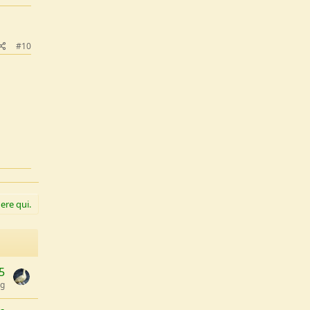
#10
ere qui.
5
ng