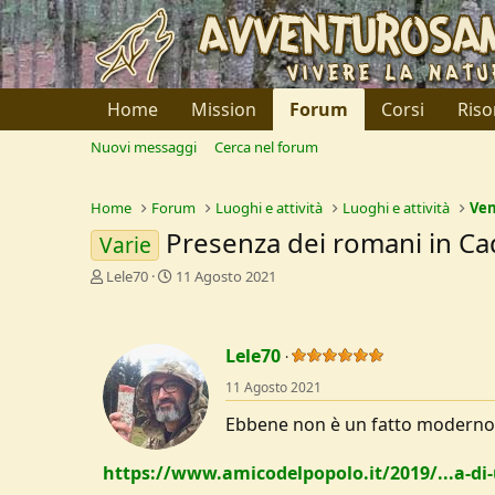
Home
Mission
Forum
Corsi
Riso
Nuovi messaggi
Cerca nel forum
Home
Forum
Luoghi e attività
Luoghi e attività
Ve
Presenza dei romani in C
Varie
C
D
Lele70
11 Agosto 2021
r
a
e
t
a
a
Lele70
t
d
o
i
11 Agosto 2021
r
I
e
n
Ebbene non è un fatto moderno
D
i
i
z
https://www.amicodelpopolo.it/2019/...a-di-
s
i
c
o