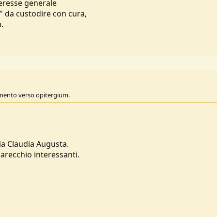
teresse generale
" da custodire con cura,
.
amento verso opitergium.
Via Claudia Augusta.
parecchio interessanti.