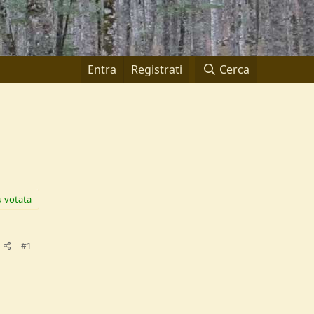
Entra
Registrati
Cerca
ù votata
#1