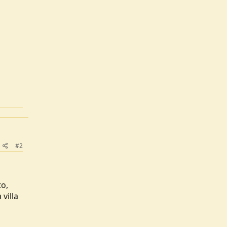
#2
to,
villa