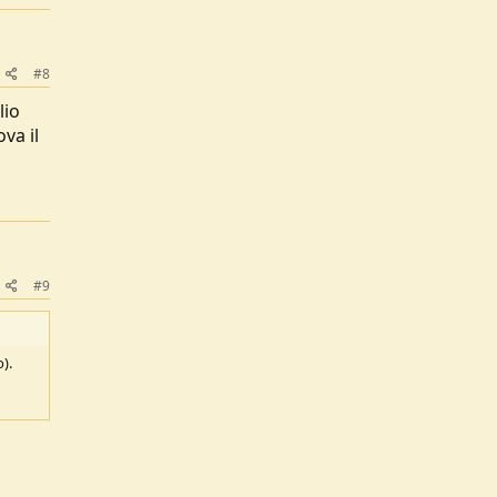
#8
lio
va il
#9
).