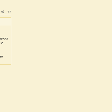
#5
he qui
ile
uno