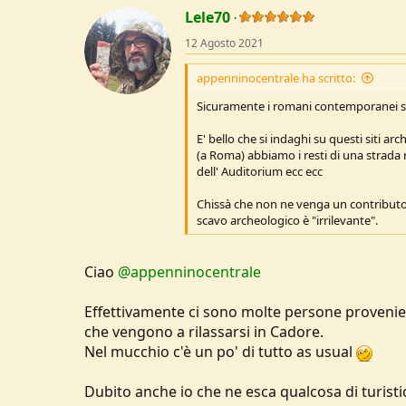
a
c
Lele70
t
12 Agosto 2021
i
o
n
appenninocentrale ha scritto:
s
:
Sicuramente i romani contemporanei sa
E' bello che si indaghi su questi siti a
(a Roma) abbiamo i resti di una strada r
dell' Auditorium ecc ecc
Chissà che non ne venga un contributo a
scavo archeologico è "irrilevante".
Ciao
@appenninocentrale
Effettivamente ci sono molte persone provenie
che vengono a rilassarsi in Cadore.
Nel mucchio c'è un po' di tutto as usual
Dubito anche io che ne esca qualcosa di turisti