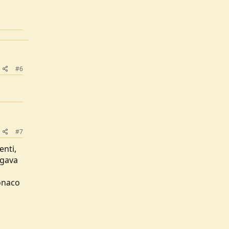
#6
#7
enti,
egava
onaco