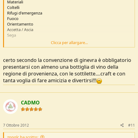
Materiali
Coltelli
Rifugi d'emergenza
Fuoco
Orientamento
Accetta / Ascia
Sega
Clicca per allargare...
non dimenticarsi lo scopo principale di ogni buon raduno bushcraft:
Il Gozzoviglio.
certo secondo la convenzione di ginevra è obbligatorio
presentarsi con almeno una bottiglia di vino della
regione di provenienza, con le sottilette....craft e con
tanta voglia di fare amicizia e divertirsi!!!
CADMO
7 Ottobre 2012
#11
znnglc ha scritto: