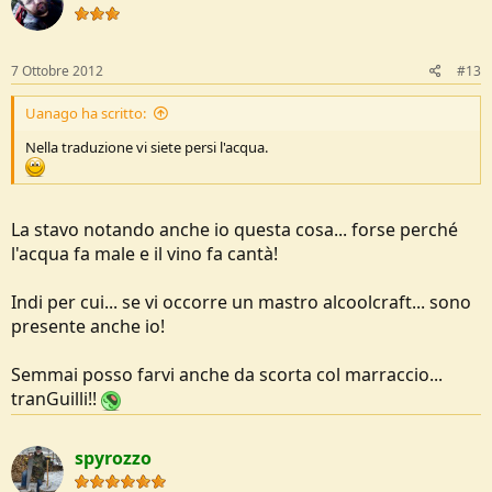
i
o
n
s
7 Ottobre 2012
#13
:
Uanago ha scritto:
Nella traduzione vi siete persi l'acqua.
La stavo notando anche io questa cosa... forse perché
l'acqua fa male e il vino fa cantà!
Indi per cui... se vi occorre un mastro alcoolcraft... sono
presente anche io!
Semmai posso farvi anche da scorta col marraccio...
tranGuilli!!
spyrozzo