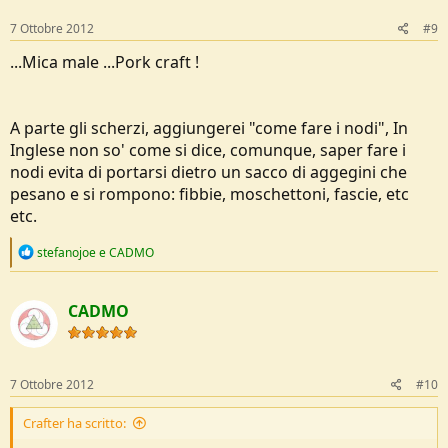
7 Ottobre 2012
#9
...Mica male ...Pork craft !
A parte gli scherzi, aggiungerei "come fare i nodi", In
Inglese non so' come si dice, comunque, saper fare i
nodi evita di portarsi dietro un sacco di aggegini che
pesano e si rompono: fibbie, moschettoni, fascie, etc
etc.
R
stefanojoe
e
CADMO
e
a
c
CADMO
t
i
o
n
s
7 Ottobre 2012
#10
:
Crafter ha scritto: