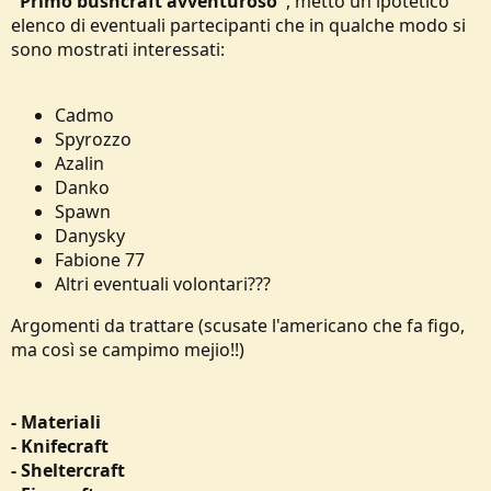
"Primo bushcraft avventuroso"
, metto un ipotetico
elenco di eventuali partecipanti che in qualche modo si
sono mostrati interessati:
Cadmo
Spyrozzo
Azalin
Danko
Spawn
Danysky
Fabione 77
Altri eventuali volontari???
Argomenti da trattare (scusate l'americano che fa figo,
ma così se campimo mejio!!)
- Materiali
- Knifecraft
- Sheltercraft