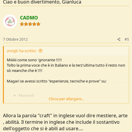
Ciao e buon divertimento, Gianluca
CADMO
7 Ottobre 2012
#5
znnglc ha scritto:
Miiiiiii come sono 'gnorante !!!!!
Tolto la prima voce che è in Italiano e la terz'ultima tutto il resto non
sò neanche che è !!!!
Magari se avessi scritto "esperienze, tecniche e prove" su:
Materiali
Clicca per allargare...
Coltelli
Rifugi d'emergenza
Fuoco
Allora la parola "craft" in inglese vuol dire mestiere, arte
Orientamento
, abilità. Il termine in inglese che include il sostantivo
Accetta / Ascia
Sega
dell'oggetto che si è abili ad usare....