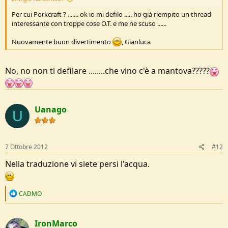
Per cui Porkcraft ? ....... ok io mi defilo ..... ho già riempito un thread
interessante con troppe cose O.T. e me ne scuso ......
Nuovamente buon divertimento
, Gianluca
No, no non ti defilare ........che vino c'è a mantova?????
Uanago
U
7 Ottobre 2012
#12
Nella traduzione vi siete persi l'acqua.
R
CADMO
e
a
c
IronMarco
t