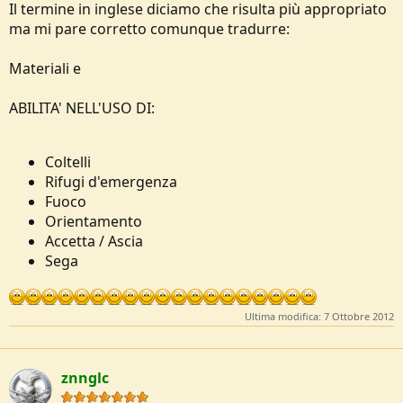
Il termine in inglese diciamo che risulta più appropriato
forse, dico forse, mi sarei sentito meno 'gnorante ...... di poco poco
ma mi pare corretto comunque tradurre:
..... giusto un filino di meno
Ciao e buon divertimento, Gianluca
Materiali e
ABILITA' NELL'USO DI:
Coltelli
Rifugi d'emergenza
Fuoco
Orientamento
Accetta / Ascia
Sega
Ultima modifica:
7 Ottobre 2012
znnglc