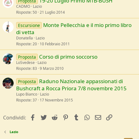
19-20 Luglio Primo MTB-BUSH
Proposta
CADMO
Lazio
Risposte
50
21 Luglio 2014
Monte Pellecchia e il mio primo libro
Escursione
di vetta
Donatella
Lazio
Risposte
20
10 Febbraio 2011
Corso di primo soccorso
Proposta
LoSvedese
Lazio
Risposte
83
9 Marzo 2010
Raduno Nazionale appassionati di
Proposta
Bushcraft a Rocca Priora 7/8 novembre 2015
Lupo Bianco
Lazio
Risposte
37
17 Novembre 2015
facebook
Twitter
Reddit
Pinterest
Tumblr
WhatsApp
e-mail
Link
Condividi:
Lazio