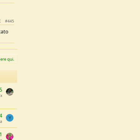
#445
tato
ere qui.
5
ax
4
Y
a
1