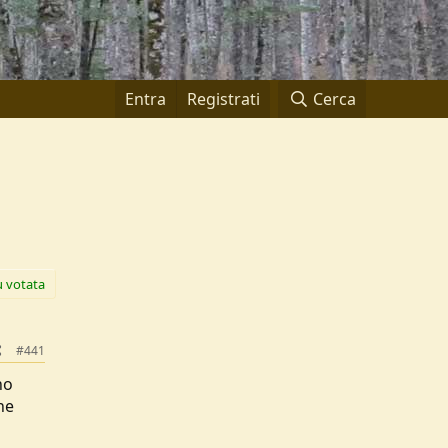
Entra
Registrati
Cerca
ù votata
#441
ho
ne