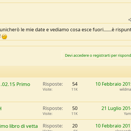
unicherò le mie date e vediamo cosa esce fuori.......è rispun
!
Devi accedere o registrarti per rispond
1.02.15 Primo
Risposte
54
10 Febbraio 201
Visite
11K
wildm
H
Risposte
50
21 Luglio 201
Visite
11K
Yam
imo libro di vetta
Risposte
20
10 Febbraio 201