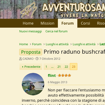
Home
Mission
Forum
Corsi
Riso
Nuovi messaggi
Cerca nel forum
Home
Forum
Luoghi e attività
Luoghi e attività
Laz
Primo raduno bushcraf
Proposta
C
D
CADMO
7 Ottobre 2012
r
a
Precedente
1
…
21
22
23
e
t
a
a
flint
t
d
o
i
6 Maggio 2013
r
I
e
n
Non per fiaccare l'entusiasmo m
D
i
avuto effettivamente possibilità
i
z
inverno, perchè coincideva con la stagione di ap
s
i
c
o