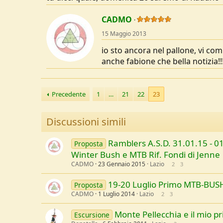
CADMO
15 Maggio 2013
io sto ancora nel pallone, vi com
anche fabione che bella notizia!!
Precedente
1
…
21
22
23
Discussioni simili
Ramblers A.S.D. 31.01.15 - 0
Proposta
Winter Bush e MTB Rif. Fondi di Jenne
CADMO
23 Gennaio 2015
Lazio
2
3
19-20 Luglio Primo MTB-BUS
Proposta
CADMO
1 Luglio 2014
Lazio
2
3
Monte Pellecchia e il mio pr
Escursione