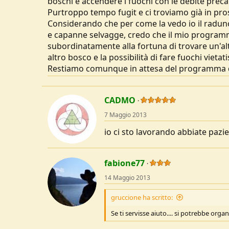
boschi e accendere i fuochi con le debite prec
u
Purtroppo tempo fugit e ci troviamo già in pros
s
Considerando che per come la vedo io il raduno 
s
e capanne selvagge, credo che il mio programm
i
subordinatamente alla fortuna di trovare un'alt
o
n
altro bosco e la possibilità di fare fuochi vietati
e
Restiamo comunque in attesa del programma di
CADMO
7 Maggio 2013
io ci sto lavorando abbiate pazienz
fabione77
14 Maggio 2013
gruccione ha scritto:
Se ti servisse aiuto.... si potrebbe orga