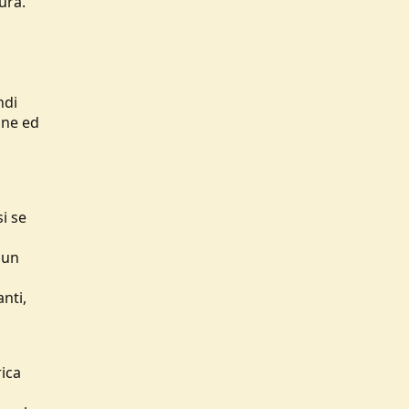
ura.
ndi
one ed
si se
 un
nti,
rica