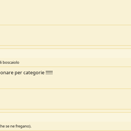
di boscaiolo
nare per categorie !!!!!!
 che se ne fregano).