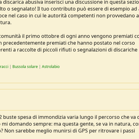
na discarica abusiva inserisci una discussione in questa sezi
to o segnalato! Il tuo contributo può essere di esempio ad a
oce nel caso in cui le autorità competenti non provvedano a
atura.
 comunità il primo ottobre di ogni anno vengono premiati c
on precedentemente premiati che hanno postato nel corso
nti a raccolte di piccoli rifiuti o segnalazioni di discariche
racci
|
Bussola solare
|
Astrolabio
2 buste spesa di immondizia varia lungo il percorso che va 
Io mi domando sempre: ma questa gente, se va in natura, co
no? Non sarebbe meglio munirsi di GPS per ritrovare i passi