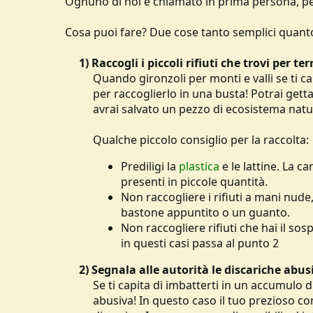
Ognuno di noi è chiamato in prima persona, per
u
s
Cosa puoi fare? Due cose tanto semplici quant
s
i
1) Raccogli i piccoli rifiuti che trovi per t
o
n
Quando gironzoli per monti e valli se ti ca
e
per raccoglierlo in una busta! Potrai gett
avrai salvato un pezzo di ecosistema natu
Qualche piccolo consiglio per la raccolta:
Prediligi la
plastica
e le lattine. La c
presenti in piccole quantità.
Non raccogliere i rifiuti a mani nude,
bastone appuntito o un guanto.
Non raccogliere rifiuti che hai il s
in questi casi passa al punto 2
2) Segnala alle autorità le discariche abus
Se ti capita di imbatterti in un accumulo
abusiva! In questo caso il tuo prezioso co