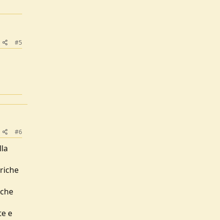
#5
#6
lla
riche
 che
te e