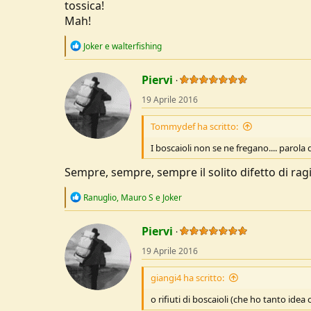
tossica!
Mah!
R
Joker
e
walterfishing
e
a
c
Piervi
t
19 Aprile 2016
i
o
n
Tommydef ha scritto:
s
:
I boscaioli non se ne fregano.... parola 
Sempre, sempre, sempre il solito difetto di ragio
R
Ranuglio
,
Mauro S
e
Joker
e
a
c
Piervi
t
19 Aprile 2016
i
o
n
giangi4 ha scritto:
s
:
o rifiuti di boscaioli (che ho tanto idea