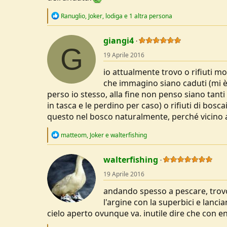
R
Ranuglio
,
Joker
,
lodiga
e 1 altra persona
e
a
c
giangi4
G
t
19 Aprile 2016
i
o
io attualmente trovo o rifiuti mo
n
s
che immagino siano caduti (mi è
:
perso io stesso, alla fine non penso siano tanti
in tasca e le perdino per caso) o rifiuti di bosc
questo nel bosco naturalmente, perché vicino all
R
matteom
,
Joker
e
walterfishing
e
a
c
walterfishing
t
19 Aprile 2016
i
o
andando spesso a pescare, trovo 
n
s
l'argine con la superbici e lanci
:
cielo aperto ovunque va. inutile dire che con e