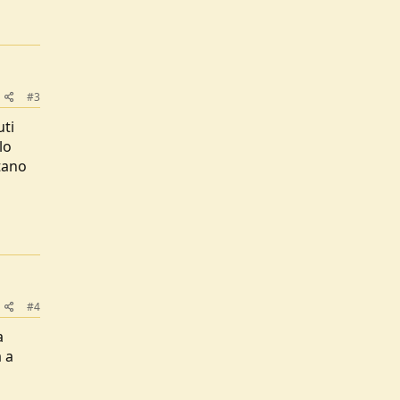
#3
uti
lo
ttano
#4
a
a a