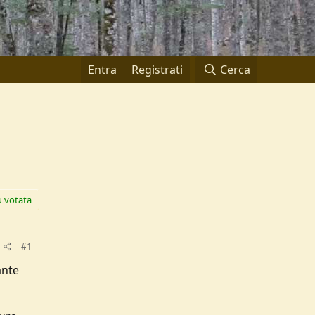
Entra
Registrati
Cerca
ù votata
#1
ante