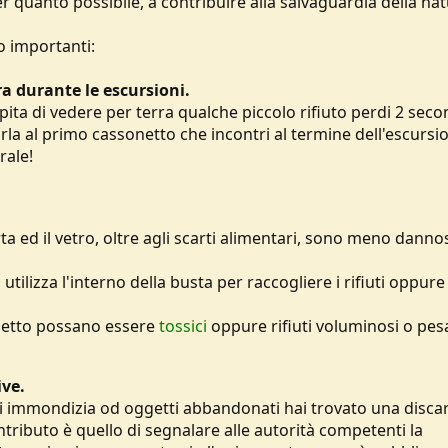
 quanto possibile, a contribuire alla salvaguardia della nat
o importanti:
erra durante le escursioni.
pita di vedere per terra qualche piccolo rifiuto perdi 2 seco
arla al primo cassonetto che incontri al termine dell'escursi
rale!
arta ed il vetro, oltre agli scarti alimentari, sono meno danno
 utilizza l'interno della busta per raccogliere i rifiuti oppure
ospetto possano essere
tossici
oppure rifiuti voluminosi o pesa
ive.
 di immondizia od oggetti abbandonati hai trovato una disca
ntributo è quello di segnalare alle autorità competenti la