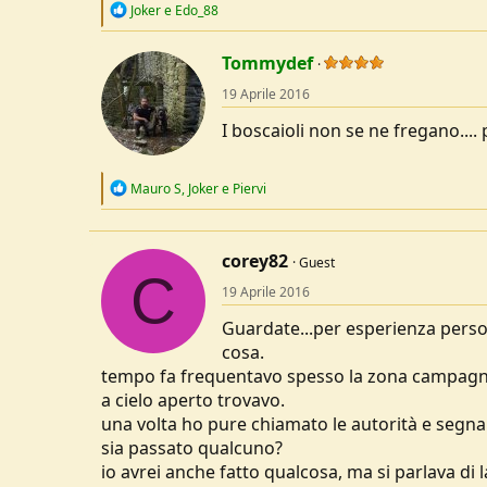
R
Joker
e
Edo_88
e
a
c
Tommydef
t
19 Aprile 2016
i
o
I boscaioli non se ne fregano....
n
s
:
R
Mauro S
,
Joker
e
Piervi
e
a
c
t
corey82
Guest
i
C
o
19 Aprile 2016
n
s
Guardate...per esperienza person
:
cosa.
tempo fa frequentavo spesso la zona campagno
a cielo aperto trovavo.
una volta ho pure chiamato le autorità e segnal
sia passato qualcuno?
io avrei anche fatto qualcosa, ma si parlava di l