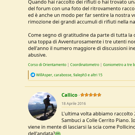
Quando hai raccolto dei rifiuti o hai trovato u
del forum con una foto del ritrovamento raccol
ed è anche un modo per far sentire la nostra v
rimozione dei grandi accumuli di rifiuti nella n
Come segno di gratitudine da parte di tutta la
una toppa di Avventurosamente i tre utenti n
dell'anno il numero maggiore di discussioni inere
abusive.
Corso di Orientamento
|
Coordinatometro
|
Goniometro a tre b
R
WillAsper
,
carabosse
,
9aleph3
e altri 15
e
a
c
t
Callico
i
o
18 Aprile 2016
n
s
L'ultima volta abbiamo raccolto 
:
Sambuci a Colle Cerrito Piano. 
viene in mente di lasciarsi la scia come Pollici
dell'andata?