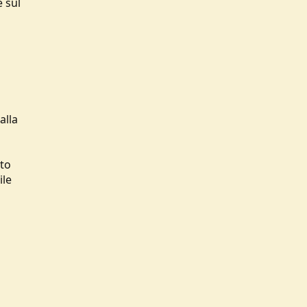
e sul
alla
ato
ile