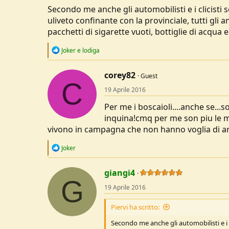
Secondo me anche gli automobilisti e i clicisti 
uliveto confinante con la provinciale, tutti gli
pacchetti di sigarette vuoti, bottiglie di acqua e 
R
Joker
e
lodiga
e
a
c
corey82
Guest
C
t
19 Aprile 2016
i
o
Per me i boscaioli....anche se..
n
s
inquina!cmq per me son piu le ma
:
vivono in campagna che non hanno voglia di ar
R
Joker
e
a
c
giangi4
G
t
19 Aprile 2016
i
o
n
Piervi ha scritto:
s
:
Secondo me anche gli automobilisti e i c