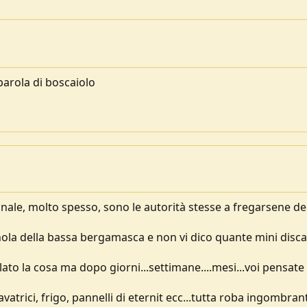
 parola di boscaiolo
ale, molto spesso, sono le autorità stesse a fregarsene de
la della bassa bergamasca e non vi dico quante mini disca
ato la cosa ma dopo giorni...settimane....mesi...voi pensate
avatrici, frigo, pannelli di eternit ecc...tutta roba ingombran