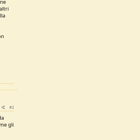
one
ltri
lla
on
#2
da
me gli