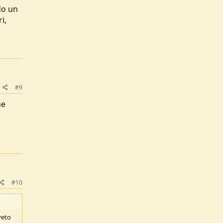
do un
i,
#9
he
#10
veto