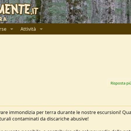
rse
Attività
Risposta pi
ovare immondizia per terra durante le nostre escursioni! Qu
urali contaminati da discariche abusive!