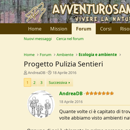
Home
Mission
Forum
Corsi
Riso
Nuovi messaggi
Cerca nel forum
Home
Forum
Ambiente
Ecologia e ambiente
Progetto Pulizia Sentieri
C
D
AndreaDB
18 Aprile 2016
r
a
1
2
3
Successiva
e
t
a
a
AndreaDB
t
d
o
i
18 Aprile 2016
r
I
e
n
Quante volte ci è capitato di tr
D
i
volte abbiamo visto ambienti nat
i
z
s
i
c
o