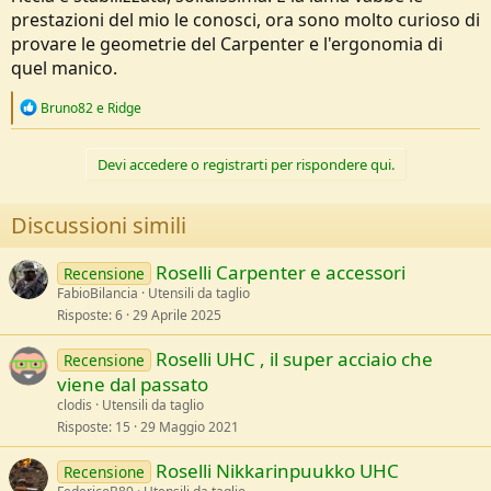
prestazioni del mio le conosci, ora sono molto curioso di
provare le geometrie del Carpenter e l'ergonomia di
quel manico.
R
Bruno82
e
Ridge
e
a
c
Devi accedere o registrarti per rispondere qui.
t
i
o
Discussioni simili
n
s
:
Roselli Carpenter e accessori
Recensione
FabioBilancia
Utensili da taglio
Risposte
6
29 Aprile 2025
Roselli UHC , il super acciaio che
Recensione
viene dal passato
clodis
Utensili da taglio
Risposte
15
29 Maggio 2021
Roselli Nikkarinpuukko UHC
Recensione