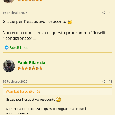
n
s
:
16 Febbraio 2025
#2
Grazie per l' esaustivo resoconto
Non ero a conoscenza di questo programma "Roselli
ricondizionato"...
R
FabioBilancia
e
a
c
FabioBilancia
t
i
o
n
s
16 Febbraio 2025
#3
:
Wombat ha scritto:
Grazie per l' esaustivo resoconto
Non ero a conoscenza di questo programma "Roselli
ricondizionato"...