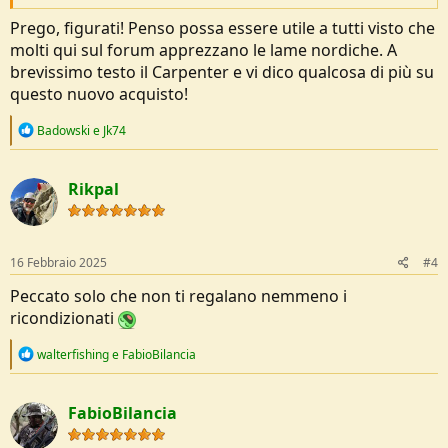
Prego, figurati! Penso possa essere utile a tutti visto che
molti qui sul forum apprezzano le lame nordiche. A
brevissimo testo il Carpenter e vi dico qualcosa di più su
questo nuovo acquisto!
R
Badowski
e
Jk74
e
a
c
Rikpal
t
i
o
n
s
16 Febbraio 2025
#4
:
Peccato solo che non ti regalano nemmeno i
ricondizionati
R
walterfishing
e
FabioBilancia
e
a
c
FabioBilancia
t
i