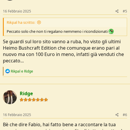
o
n
s
16 Febbraio 2025
#5
:
Rikpal ha scritto:
Peccato solo che non ti regalano nemmeno i ricondizionati
Se guardi sul loro sito vanno a ruba, ho visto gli ultimi
Heimo Bushcraft Edition che comunque erano pari al
nuovo ma con 100 Euro in meno, infatti già venduti che
peccato...
R
Rikpal
e
Ridge
e
a
c
t
Ridge
i
o
n
s
:
16 Febbraio 2025
#6
Bè che dire Fabio, hai fatto bene a raccontare la tua