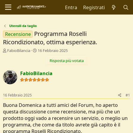
Entra
Registrati
Utensili da taglio
Programma Roselli
Recensione
Ricondizionato, ottima esperienza.
C
D
FabioBilancia
16 Febbraio 2025
r
a
Risposta più votata
e
t
a
a
t
d
FabioBilancia
o
i
r
I
e
n
D
i
16 Febbraio 2025
#1
i
z
s
i
Buona Domenica a tutti amici del Forum, ho aperto
c
o
questa discussione come recensione, ma più che un
u
prodotto oggi vado a recensire un servizio, o meglio un
s
programma, che come da titolo avrete già capito è il
s
i
programma Roselli Ricondizionato.