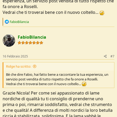
esperienza, un servizio post vendita di tutto rispetto che
fa onore a Roselli.
Vedrai che ti troverai bene con il nuovo coltello...
R
FabioBilancia
e
a
c
FabioBilancia
t
i
o
n
s
16 Febbraio 2025
#7
:
Ridge ha scritto:
Bè che dire Fabio, hai fatto bene a raccontare la tua esperienza, un
servizio post vendita di tutto rispetto che fa onore a Roselli.
Vedrai che ti troverai bene con il nuovo coltello...
Grazie Nicola! Per come sei appassionato di lame
nordiche di qualità tu ti consiglio di prenderne uno
prima o poi, rimarrai soddisfatto, vedrai che strumento
e che qualità! A differenza di molti nordici la loro betulla
riccia è stabilizzata, solidissima. E la lama vabbè le