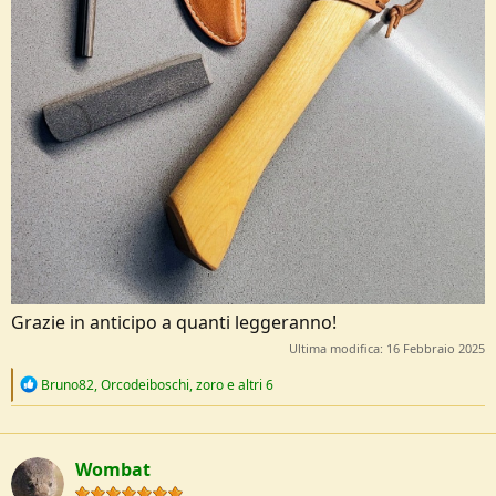
Grazie in anticipo a quanti leggeranno!
Ultima modifica:
16 Febbraio 2025
R
Bruno82
,
Orcodeiboschi
,
zoro
e altri 6
e
a
c
t
Wombat
i
o