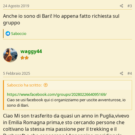
s
24 Agosto 2019
#3
:
Anche io sono di Bari! Ho appena fatto richiesta sul
gruppo
R
Saboccio
e
a
c
waggy44
t
i
o
n
s
5 Febbraio 2025
#4
:
Saboccio ha scritto:
https://www.facebook.com/groups/2028022664095169/
Ciao se usi facebook qui ci organizziamo per uscite avventurose, io
sono di Bari.
Ciao Mi son trasferito da quasi un anno in Puglia,vivevo
in Emilia Romagna prima,e sto cercando persone che
coltivano la stessa mia passione per il trekking e il