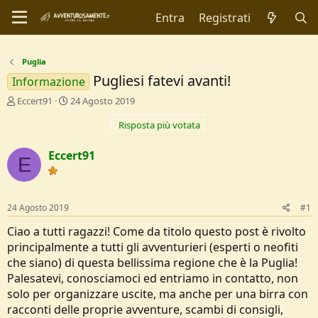
Entra
Registrati
Puglia
Pugliesi fatevi avanti!
Informazione
C
D
Eccert91
24 Agosto 2019
r
a
Risposta più votata
e
t
a
a
t
d
Eccert91
E
o
i
r
I
e
n
D
i
24 Agosto 2019
#1
i
z
s
i
Ciao a tutti ragazzi! Come da titolo questo post è rivolto
c
o
principalmente a tutti gli avventurieri (esperti o neofiti
u
che siano) di questa bellissima regione che è la Puglia!
s
Palesatevi, conosciamoci ed entriamo in contatto, non
s
i
solo per organizzare uscite, ma anche per una birra con
o
racconti delle proprie avventure, scambi di consigli,
n