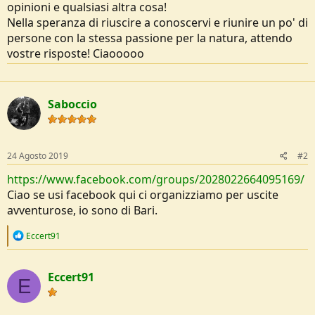
opinioni e qualsiasi altra cosa!
e
Nella speranza di riuscire a conoscervi e riunire un po' di
persone con la stessa passione per la natura, attendo
vostre risposte! Ciaooooo
Saboccio
24 Agosto 2019
#2
https://www.facebook.com/groups/2028022664095169/
Ciao se usi facebook qui ci organizziamo per uscite
avventurose, io sono di Bari.
R
Eccert91
e
a
c
Eccert91
t
E
i
o
n