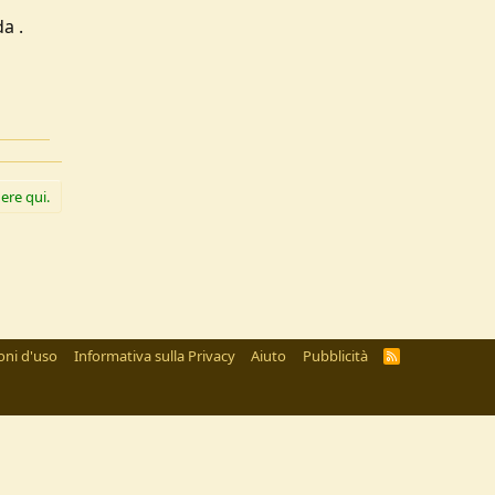
a .
ere qui.
oni d'uso
Informativa sulla Privacy
Aiuto
Pubblicità
R
S
S