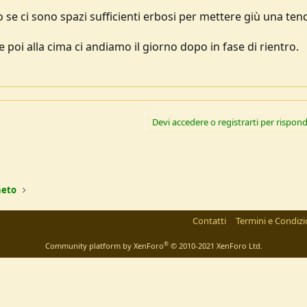
e ci sono spazi sufficienti erbosi per mettere giù una tend
poi alla cima ci andiamo il giorno dopo in fase di rientro.
Devi accedere o registrarti per rispond
l
Link
neto
Contatti
Termini e Condizi
®
Community platform by XenForo
© 2010-2021 XenForo Ltd.