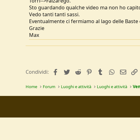
Torri-->Falzarego.
u
Sto guardando qualche video ma non ho capito s
s
Vedo tanti tanti sassi.
s
Eventualmente ci fermiamo al lago delle Baste e 
i
Grazie
o
n
Max
e
facebook
Twitter
Reddit
Pinterest
Tumblr
WhatsApp
e-mai
Condividi:
Home
Forum
Luoghi e attività
Luoghi e attività
Ve