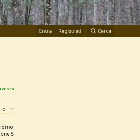
Entra
Registrati
Cerca
ù votata
#1
giorno
ione 5