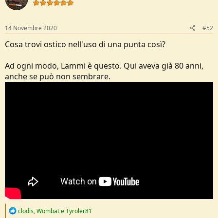
14 Novembre 2020
#52
Cosa trovi ostico nell'uso di una punta così?
Ad ogni modo, Lammi è questo. Qui aveva già 80 anni,
anche se può non sembrare.
R
clodis
,
Wombat
e
Tyroler81
e