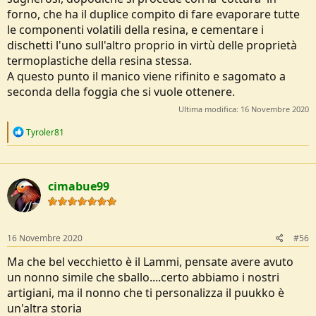
forno, che ha il duplice compito di fare evaporare tutte
le componenti volatili della resina, e cementare i
dischetti l'uno sull'altro proprio in virtù delle proprietà
termoplastiche della resina stessa.
A questo punto il manico viene rifinito e sagomato a
seconda della foggia che si vuole ottenere.
Ultima modifica:
16 Novembre 2020
R
Tyroler81
e
a
c
t
cimabue99
i
o
n
s
:
16 Novembre 2020
#56
Ma che bel vecchietto è il Lammi, pensate avere avuto
un nonno simile che sballo....certo abbiamo i nostri
artigiani, ma il nonno che ti personalizza il puukko è
un'altra storia