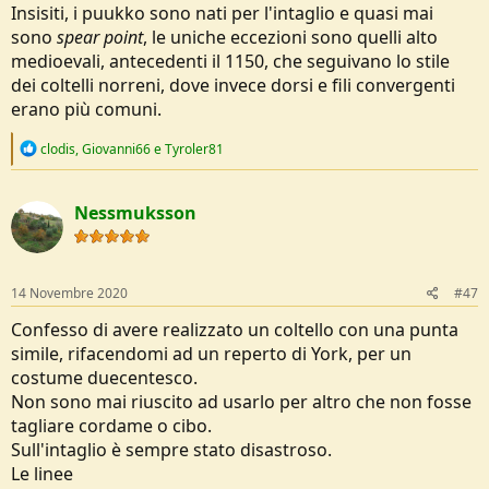
Insisiti, i puukko sono nati per l'intaglio e quasi mai
sono
spear point
, le uniche eccezioni sono quelli alto
medioevali, antecedenti il 1150, che seguivano lo stile
dei coltelli norreni, dove invece dorsi e fili convergenti
erano più comuni.
R
clodis
,
Giovanni66
e
Tyroler81
e
a
c
Nessmuksson
t
i
o
n
s
14 Novembre 2020
#47
:
Confesso di avere realizzato un coltello con una punta
simile, rifacendomi ad un reperto di York, per un
costume duecentesco.
Non sono mai riuscito ad usarlo per altro che non fosse
tagliare cordame o cibo.
Sull'intaglio è sempre stato disastroso.
Le linee