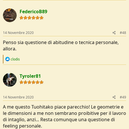
FedericoB89
14 Novembre 2020
#48
Penso sia questione di abitudine o tecnica personale,
allora.
R
clodis
e
a
c
Tyroler81
t
i
o
n
s
14 Novembre 2020
#49
:
A me questo Tuohitako piace parecchio! Le geometrie e
le dimensioni a me non sembrano proibitive per il lavoro
di intaglio, anzi... Resta comunque una questione di
feeling personale.