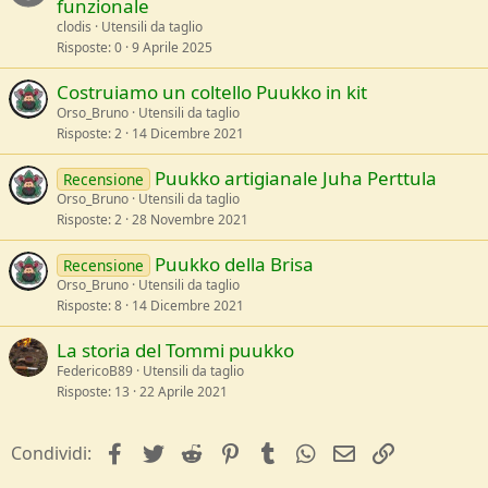
funzionale
clodis
Utensili da taglio
Risposte
0
9 Aprile 2025
Costruiamo un coltello Puukko in kit
Orso_Bruno
Utensili da taglio
Risposte
2
14 Dicembre 2021
Puukko artigianale Juha Perttula
Recensione
Orso_Bruno
Utensili da taglio
Risposte
2
28 Novembre 2021
Puukko della Brisa
Recensione
Orso_Bruno
Utensili da taglio
Risposte
8
14 Dicembre 2021
La storia del Tommi puukko
FedericoB89
Utensili da taglio
Risposte
13
22 Aprile 2021
facebook
Twitter
Reddit
Pinterest
Tumblr
WhatsApp
e-mail
Link
Condividi: