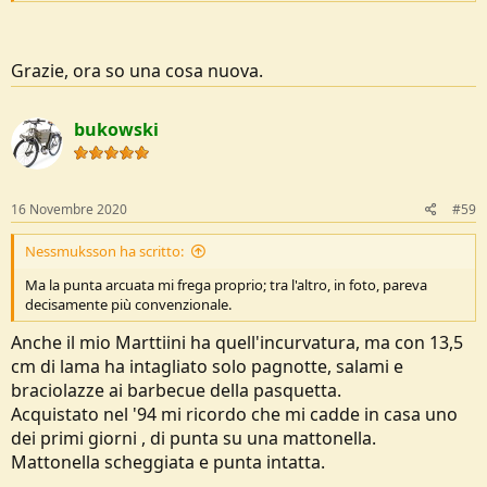
evaporare tutte le componenti volatili della resina, e cementare i
dischetti l'uno sull'altro proprio in virtù delle proprietà
termoplastiche della resina stessa.
Grazie, ora so una cosa nuova.
A questo punto il manico viene rifinito e sagomato a seconda della
foggia che si vuole ottenere.
bukowski
16 Novembre 2020
#59
Nessmuksson ha scritto:
Ma la punta arcuata mi frega proprio; tra l'altro, in foto, pareva
decisamente più convenzionale.
Anche il mio Marttiini ha quell'incurvatura, ma con 13,5
cm di lama ha intagliato solo pagnotte, salami e
braciolazze ai barbecue della pasquetta.
Acquistato nel '94 mi ricordo che mi cadde in casa uno
dei primi giorni , di punta su una mattonella.
Mattonella scheggiata e punta intatta.