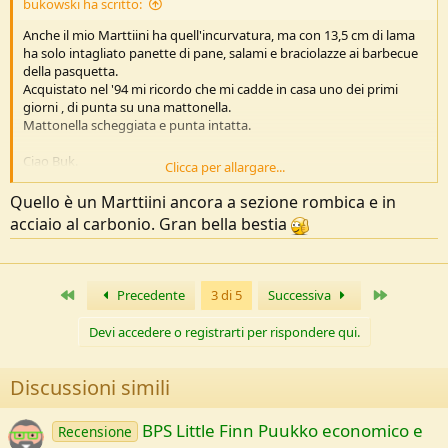
bukowski ha scritto:
Anche il mio Marttiini ha quell'incurvatura, ma con 13,5 cm di lama
ha solo intagliato panette di pane, salami e braciolazze ai barbecue
della pasquetta.
Acquistato nel '94 mi ricordo che mi cadde in casa uno dei primi
giorni , di punta su una mattonella.
Mattonella scheggiata e punta intatta.
Ciao Buk.
Clicca per allargare...
Vedi l'allegato 215882
Vedi l'allegato 215883
Quello è un Marttiini ancora a sezione rombica e in
acciaio al carbonio. Gran bella bestia
Primo
Ultimo
Precedente
3 di 5
Successiva
Devi accedere o registrarti per rispondere qui.
Discussioni simili
BPS Little Finn Puukko economico e
Recensione