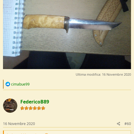
Ultima modifica:
16 Novembre 2020
R
cimabue99
e
a
c
FedericoB89
t
i
o
n
s
16 Novembre 2020
#60
: