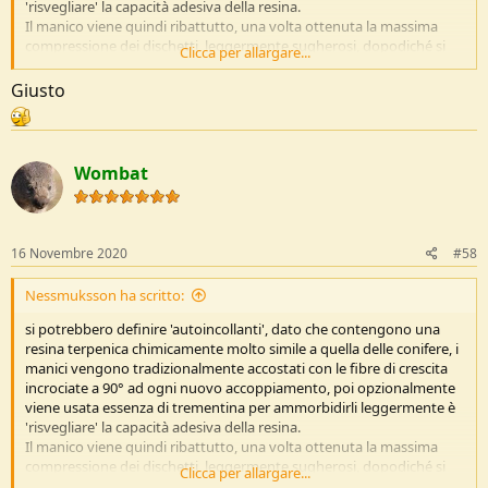
'risvegliare' la capacità adesiva della resina.
Il manico viene quindi ribattutto, una volta ottenuta la massima
compressione dei dischetti, leggermente sugherosi, dopodiché si
Clicca per allargare...
procede con la 'cottura' in forno, che ha il duplice compito di fare
evaporare tutte le componenti volatili della resina, e cementare i
Giusto
dischetti l'uno sull'altro proprio in virtù delle proprietà
termoplastiche della resina stessa.
A questo punto il manico viene rifinito e sagomato a seconda della
foggia che si vuole ottenere.
Wombat
16 Novembre 2020
#58
Nessmuksson ha scritto:
si potrebbero definire 'autoincollanti', dato che contengono una
resina terpenica chimicamente molto simile a quella delle conifere, i
manici vengono tradizionalmente accostati con le fibre di crescita
incrociate a 90° ad ogni nuovo accoppiamento, poi opzionalmente
viene usata essenza di trementina per ammorbidirli leggermente è
'risvegliare' la capacità adesiva della resina.
Il manico viene quindi ribattutto, una volta ottenuta la massima
compressione dei dischetti, leggermente sugherosi, dopodiché si
Clicca per allargare...
procede con la 'cottura' in forno, che ha il duplice compito di fare