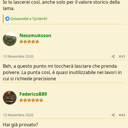
Io lo lascerei così, anche solo per il valore storico della
lama.
R
Giovanni66
e
Tyroler81
e
a
c
Nessmuksson
t
i
o
n
s
13 Novembre 2020
#43
:
Beh, a questo punto mi toccherà lasciare che prenda
polvere. La punta così, è quasi inutilizzabile nei lavori in
cui si richiede precisione
FedericoB89
13 Novembre 2020
#44
Hai già provato?