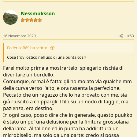
a
c
Nessmuksson
t
i
o
n
s
16 Novembre 2020
#53
:
FedericoB89 ha scritto:
Cosa trovi ostico nell'uso di una punta così?
Farei molto prima a mostrartelo; spiegarlo rischia di
diventare un bordello.
Comunque, ormai è fatta: gli ho molato via qualche mm
della curva verso l'alto, e ora rasenta la perfezione.
Peccato che un ragazzo che lo ha provato con me, sia
già riuscito a chippargli il filo su un nodo di faggio, ma
pazienza, era destino.
In ogni caso, posso dire che in generale, questo puukko
è stato un po' una delusione per la finitura grossolana
della lama. Al tallone ed in punta ha addirittura un
microbisello, ma solo da una parte: credo si possa