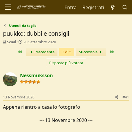
Entra
Registrati
Utensili da taglio
puukko: dubbi e consigli
C
D
Scaal
20 Settembre 2020
r
a
Primo
Ultimo
Precedente
3 di 5
Successiva
e
t
a
a
t
d
Risposta più votata
o
i
r
I
Nessmuksson
e
n
D
i
i
z
s
i
13 Novembre 2020
#41
c
o
u
Appena rientro a casa lo fotografo
s
s
---
13 Novembre 2020
---
i
o
n