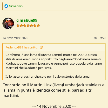
R
Giovanni66
e
a
c
cimabue99
t
i
o
n
s
14 Novembre 2020
#50
:
FedericoB89 ha scritto:
Confermo, è una lama di Kustaa Lammi, morto nel 2001. Questo
stile di lama era di moda soprattutto negli anni '30-'40 nella zona di
Kauhava, dove Lammi lavorava e venne poi reso popolare da Janne
Marttiini che la adottò per l'Ives.
Io lo lascerei così, anche solo per il valore storico della lama.
Concordo ho il Martini Linx (ilves)Lumberjack stainless e
la lama in punta è identica come stile, pari ad altri
marttiini.
---
14 Novembre 2020
---