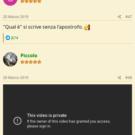
i
o
n
s
20 Marzo 2019
#47
:
"Qual è" si scrive senza l'apostrofo.
R
Jk74
e
a
c
Piccolo
t
i
o
n
s
20 Marzo 2019
#48
: