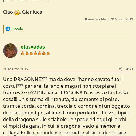
Ciao
, Gianluca
Ultima modifica:
20 Marzo 2019
R
Piccolo
e
a
c
olasvadas
t
i
o
n
s
20 Marzo 2019
#50
:
Una DRAGONNE??? ma da dove l'hanno cavato fuori
costui??? parlare italiano e magari non storpiare il
francese?????? L'Italiana DRAGONA l'è istess è la stessa
cosa!!! un sistema di ritenuta, tipicamente al polso,
tramite corda, cordina, treccia o cordone di un oggetto
di qualunque tipo, al fine di non perderlo. Utilizzo tipico
della dragona sulle sciabole, le spade ed oggi gli archi
olimpici da gara, in cui la dragona, vado a memoria
collega Pollice ed indice e permette all'arco di ruotare