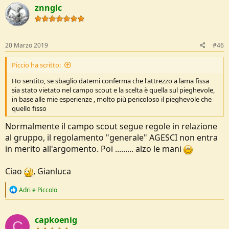
t
znnglc
i
o
n
s
:
20 Marzo 2019
#46
Piccio ha scritto:
Ho sentito, se sbaglio datemi conferma che l'attrezzo a lama fissa
sia stato vietato nel campo scout e la scelta è quella sul pieghevole,
in base alle mie esperienze , molto più pericoloso il pieghevole che
quello fisso
Normalmente il campo scout segue regole in relazione
al gruppo, il regolamento "generale" AGESCI non entra
in merito all'argomento. Poi ......... alzo le mani
Ciao
, Gianluca
R
Adri
e
Piccolo
e
a
c
capkoenig
t
C