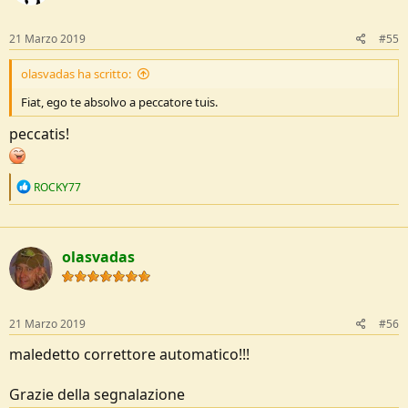
21 Marzo 2019
#55
olasvadas ha scritto:
Fiat, ego te absolvo a peccatore tuis.
peccatis!
R
ROCKY77
e
a
c
t
olasvadas
i
o
n
s
:
21 Marzo 2019
#56
maledetto correttore automatico!!!
Grazie della segnalazione