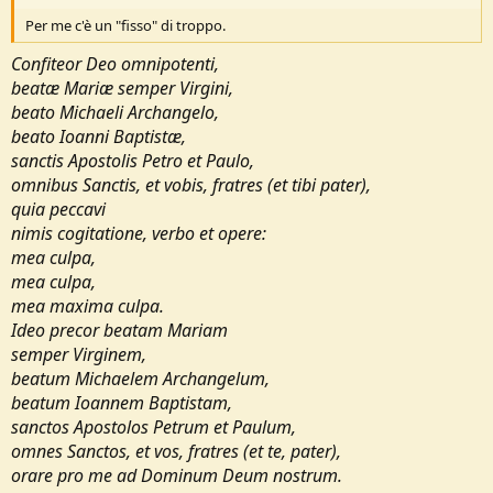
Per me c'è un "fisso" di troppo.
Confiteor Deo omnipotenti,
beatæ Mariæ semper Virgini,
beato Michaeli Archangelo,
beato Ioanni Baptistæ,
sanctis Apostolis Petro et Paulo,
omnibus Sanctis, et vobis, fratres (et tibi pater),
quia peccavi
nimis cogitatione, verbo et opere:
mea culpa,
mea culpa,
mea maxima culpa.
Ideo precor beatam Mariam
semper Virginem,
beatum Michaelem Archangelum,
beatum Ioannem Baptistam,
sanctos Apostolos Petrum et Paulum,
omnes Sanctos, et vos, fratres (et te, pater),
orare pro me ad Dominum Deum nostrum.