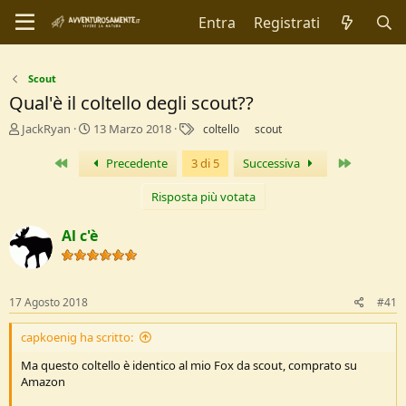
Entra
Registrati
Scout
Qual'è il coltello degli scout??
C
D
T
JackRyan
13 Marzo 2018
coltello
scout
r
a
a
e
t
g
Primo
Ultimo
Precedente
3 di 5
Successiva
a
a
t
d
Risposta più votata
o
i
r
I
Al c'è
e
n
D
i
i
z
s
i
17 Agosto 2018
#41
c
o
u
capkoenig ha scritto:
s
s
Ma questo coltello è identico al mio Fox da scout, comprato su
i
Amazon
o
n