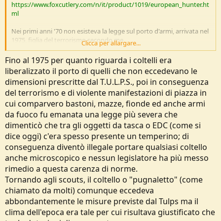
https://www.foxcutlery.com/n/it/product/1019/european_hunter.ht
e
ml
Nei primi anni '70 non esisteva la legge sul porto d'armi, arrivata nel
1975, figlia del terrorismo secondo me.
Clicca per allargare...
http://www.sanzioniamministrative.i...a_Normativa/Leggi/Armi/L_1
Fino al 1975 per quanto riguarda i coltelli era
8Aprile1975-110.htm
liberalizzato il porto di quelli che non eccedevano le
dimensioni prescritte dal T.U.L.P.S., poi in conseguenza
del terrorismo e di violente manifestazioni di piazza in
cui comparvero bastoni, mazze, fionde ed anche armi
da fuoco fu emanata una legge più severa che
dimenticò che tra gli oggetti da tasca o EDC (come si
dice oggi) c'era spesso presente un temperino; di
conseguenza diventò illegale portare qualsiasi coltello
anche microscopico e nessun legislatore ha più messo
rimedio a questa carenza di norme.
Tornando agli scouts, il coltello o "pugnaletto" (come
chiamato da molti) comunque eccedeva
abbondantemente le misure previste dal Tulps ma il
clima dell'epoca era tale per cui risultava giustificato che