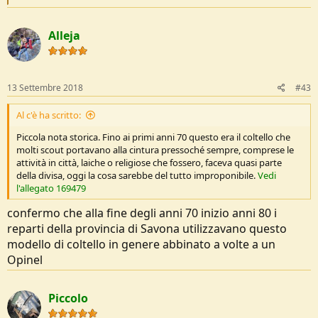
e
a
c
Alleja
t
i
o
n
s
13 Settembre 2018
#43
:
Al c'è ha scritto:
Piccola nota storica. Fino ai primi anni 70 questo era il coltello che
molti scout portavano alla cintura pressoché sempre, comprese le
attività in città, laiche o religiose che fossero, faceva quasi parte
della divisa, oggi la cosa sarebbe del tutto improponibile.
Vedi
l'allegato 169479
confermo che alla fine degli anni 70 inizio anni 80 i
reparti della provincia di Savona utilizzavano questo
modello di coltello in genere abbinato a volte a un
Opinel
Piccolo