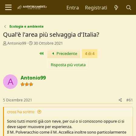
Entra
Registrati
Ecologia e ambiente
Qual'è l'area più selvaggia d'Italia?
C
D
Antonio99
30 Ottobre 2021
r
a
Primo
Precedente
4 di 4
e
t
a
a
t
d
Risposta più votata
o
i
r
I
Antonio99
A
e
n
D
i
i
z
s
i
5 Dicembre 2021
#61
c
o
u
cross ha scritto:
s
s
Sono tutti monti già con neve, per cui o si conoscono oppure ci si
i
deve saper muovere per esperienza.
o
Il M. Polveracchio come il M. Accellica inoltre sono particolarmente
n