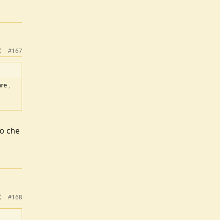
#167
re ,
to che
#168