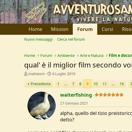
Home
Mission
Forum
Corsi
Riso
Nuovi messaggi
Cerca nel forum
Home
Forum
Ambiente
Arte e Natura
Film e docu
qual' è il miglior film secondo v
C
D
matteom
4 Luglio 2019
r
a
Precedente
1
…
7
8
9
10
11
…
16
e
t
a
a
walterfishing
t
d
o
i
27 Gennaio 2021
r
I
e
n
alpha, quello del tizio preistori
D
i
detto?
i
z
s
i
c
o