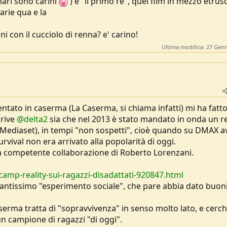
enari sono carini
) e "il primo re", quel film in mezzo etrus
arie qua e la
ini con il cucciolo di renna? e' carino!
Ultima modifica:
27 Genn
ientato in caserma (La Caserma, si chiama infatti) mi ha fatt
crive
@delta2
sia che nel 2013 è stato mandato in onda un re
e Mediaset), in tempi "non sospetti", cioè quando su DMAX a
rvival non era arrivato alla popolarità di oggi.
 la competente collaborazione di Roberto Lorenzani.
camp-reality-sui-ragazzi-disadattati-920847.html
santissimo "esperimento sociale", che pare abbia dato buon
rma tratta di "sopravvivenza" in senso molto lato, e cerch
un campione di ragazzi "di oggi".