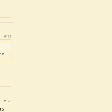
#171
 in
#172
lto