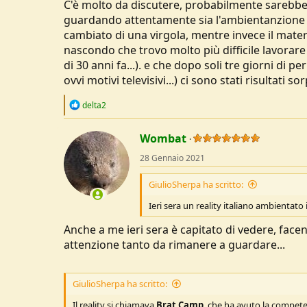
C'è molto da discutere, probabilmente sarebbe
guardando attentamente sia l'ambientanzione c
cambiato di una virgola, mentre invece il mat
nascondo che trovo molto più difficile lavorare
di 30 anni fa...). e che dopo soli tre giorni di
ovvi motivi televisivi...) ci sono stati risultat
R
delta2
e
a
c
Wombat
t
28 Gennaio 2021
i
o
n
GiulioSherpa ha scritto:
s
:
Ieri sera un reality italiano ambientato
Anche a me ieri sera è capitato di vedere, fac
attenzione tanto da rimanere a guardare...
GiulioSherpa ha scritto:
Il reality si chiamava
Brat Camp
, che ha avuto la compet