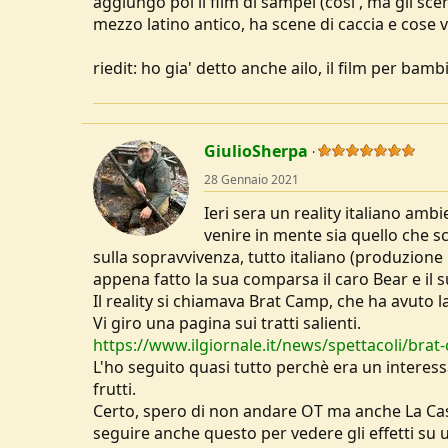
aggiungo poi il film di sampei (cosi', ma gli sc
u
mezzo latino antico, ha scene di caccia e cose v
s
s
riedit: ho gia' detto anche ailo, il film per bamb
i
o
n
e
GiulioSherpa
28 Gennaio 2021
Ieri sera un reality italiano amb
venire in mente sia quello che s
sulla sopravvivenza, tutto italiano (produzion
appena fatto la sua comparsa il caro Bear e il su
Il reality si chiamava Brat Camp, che ha avuto
Vi giro una pagina sui tratti salienti.
https://www.ilgiornale.it/news/spettacoli/brat-
L'ho seguito quasi tutto perchè era un interes
frutti.
Certo, spero di non andare OT ma anche La Case
seguire anche questo per vedere gli effetti su 