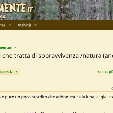
rse
Attività
mentari
oi che tratta di sopravvivenza /natura (a
Successiva
Risposta pi
co e pure un poco stordito che addomestica la lupa, e' gia' st