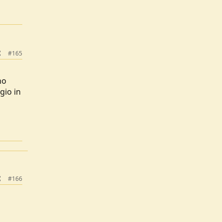
ficile
i
#165
no
gio in
#166