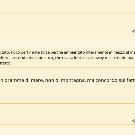
o citato. Poco pertinente forse perchè ambientato interamente in mezzo al ma
Redford , secondo me fantastico, che ricalca lo stile cast away ma in modo più
pettato
 è un dramma di mare, non di montagna, ma concordo sul fat