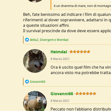
s
:
è un dramma di mare, non di montag
Beh, fate benissimo ad indicare i film di qual
riferimenti al dover sopravvivere, adattarsi i
a queste situazioni affini.
Il survival prescinde da dove deve essere applic
R
delta2
,
Divergent
e
Wombat
e
a
c
Heimdal
t
8 Marzo 2021
i
o
Ora è uscito quel film che ha vi
n
s
ancora visto ma potrebbe trattar
:
R
Giovanni66
e
a
c
Giovanni66
t
8 Marzo 2021
i
o
Peccato non l'abbiano distribuit
n