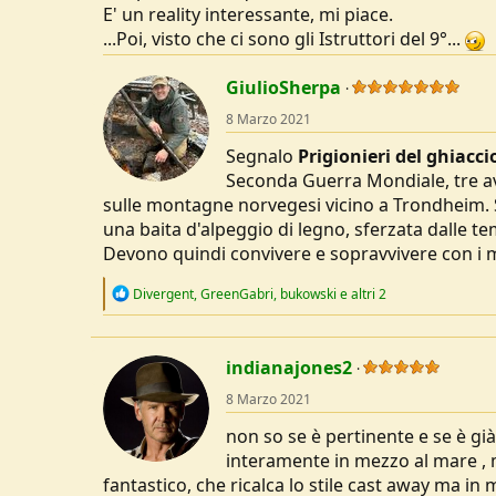
E' un reality interessante, mi piace.
mentre invece il materiale "umano" è a
...Poi, visto che ci sono gli Istruttori del 9°...
lavorare oggi con i ragazzi che anche sol
permanenza nella dimensione "militare" (
sorprendenti su soggetti che si credev
GiulioSherpa
8 Marzo 2021
Segnalo
Prigionieri del ghiacci
Seconda Guerra Mondiale, tre av
sulle montagne norvegesi vicino a Trondheim. 
una baita d'alpeggio di legno, sferzata dalle t
Devono quindi convivere e sopravvivere con i m
R
Divergent
,
GreenGabri
,
bukowski
e altri 2
e
a
c
t
indianajones2
i
o
8 Marzo 2021
n
s
non so se è pertinente e se è gi
:
interamente in mezzo al mare , m
fantastico, che ricalca lo stile cast away ma in 