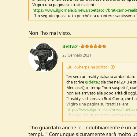
Vi giro una pagina sui tratti salienti.
https://www.ilgiornale.it/news/spettacoli/brat-camp-reali
L'ho seguito quasi tutto perchè era un interessantissimo "
Non l'ho mai visto.
delta2
28 Gennaio 2021
GiulioSherpa ha scritto:
Ieri sera un reality italiano ambientato
che scrive
@delta2
sia che nel 2013 è s
Mediaset), in tempi "non sospetti", cio
non era arrivato alla popolarità di oggi.
Il reality si chiamava Brat Camp, che 
Vi giro una pagina sui tratti salienti.
https://www.ilgiornale.it/news/spettaco
L'ho seguito quasi tutto perchè era un 
Certo, spero di non andare OT ma anche
anche questo per vedere gli effetti su 
L'ho guardato anche io. Indubbiamente è un a
C'è molto da discutere, probabilmente
tempi..." Comunque sicuramente sarà molto utile
attentamente sia l'ambientanzione che 