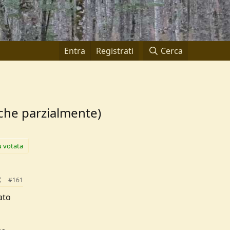
Entra
Registrati
Cerca
nche parzialmente)
ù votata
#161
ato