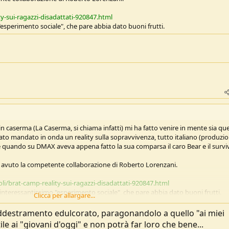
ty-sui-ragazzi-disadattati-920847.html
esperimento sociale", che pare abbia dato buoni frutti.
 in caserma (La Caserma, si chiama infatti) mi ha fatto venire in mente sia que
tato mandato in onda un reality sulla sopravvivenza, tutto italiano (produzi
è quando su DMAX aveva appena fatto la sua comparsa il caro Bear e il survi
ha avuto la competente collaborazione di Roberto Lorenzani.
li/brat-camp-reality-sui-ragazzi-disadattati-920847.html
interessantissimo "esperimento sociale", che pare abbia dato buoni frutti.
Clicca per allargare...
 La Caserma tratta di "sopravvivenza" in senso molto lato, e cercherò di se
un campione di ragazzi "di oggi".
ddestramento edulcorato, paragonandolo a quello "ai miei
 sarebbe da altro thread, ma non posso fare a meno di osservare, guardand
 ai "giovani d'oggi" e non potrà far loro che bene...
quel campione di ragazzi, che il metodo "militare" non è cambiato di una vi