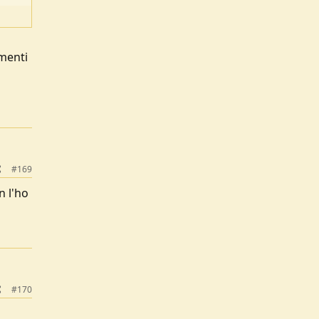
omenti
#169
n l'ho
#170