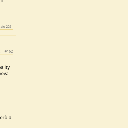
co
aio 2021
#162
o
ality
veva
i
erò di