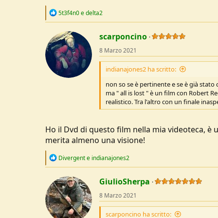
R
5t3f4n0
e
delta2
e
a
c
scarponcino
t
8 Marzo 2021
i
o
n
indianajones2 ha scritto:
s
:
non so se è pertinente e se è già stat
ma " all is lost " è un film con Robert 
realistico. Tra l'altro con un finale inas
Ho il Dvd di questo film nella mia videoteca,
merita almeno una visione!
R
Divergent
e
indianajones2
e
a
c
GiulioSherpa
t
8 Marzo 2021
i
o
n
scarponcino ha scritto: