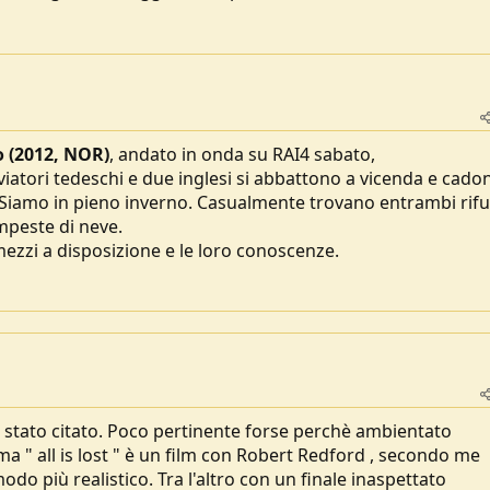
ssolutamente mutato dai miei tempi e non nascondo che trovo molto più dif
o dieci anni fa (non parliamo poi di 30 anni fa...). e che dopo soli tre giorni d
anche se edulcorata per ovvi motivi televisivi...) ci sono stati risultati
a assolutamente "persi".
o (2012, NOR)
, andato in onda su RAI4 sabato,
iatori tedeschi e due inglesi si abbattono a vicenda e cado
Siamo in pieno inverno. Casualmente trovano entrambi rifu
empeste di neve.
ezzi a disposizione e le loro conoscenze.
à stato citato. Poco pertinente forse perchè ambientato
a " all is lost " è un film con Robert Redford , secondo me
modo più realistico. Tra l'altro con un finale inaspettato