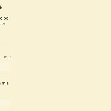
è
mo poi
per
.
#163
a mia