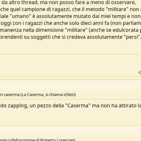
 da altro thread, ma non posso fare a meno di osservare,
he quel campione di ragazzi, che il metodo "militare" non 
eriale "umano" è assolutamente mutato dai miei tempi e non
 oggi con i ragazzi che anche solo dieci anni fa (non parlia
 permanenza nella dimensione "militare" (anche se edulcorata 
i sorprendenti su soggetti che si credeva assolutamente "persi"
 in caserma (La Caserma, si chiama infatti)
endo zapping, un pezzo della "Caserma" ma non ha attirato l
ente collaborazione di Roberto Lorenzani.