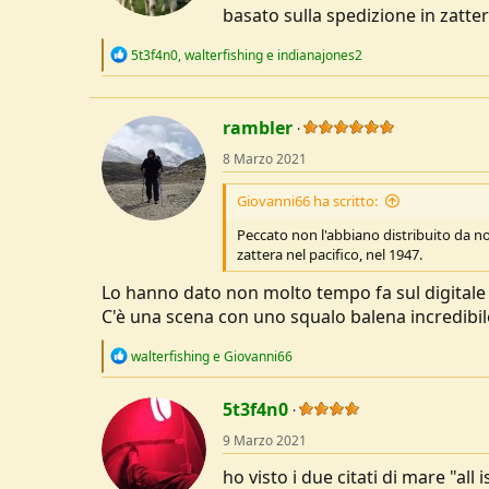
s
basato sulla spedizione in zatter
:
R
5t3f4n0
,
walterfishing
e
indianajones2
e
a
c
t
rambler
i
o
8 Marzo 2021
n
s
Giovanni66 ha scritto:
:
Peccato non l'abbiano distribuito da no
zattera nel pacifico, nel 1947.
Lo hanno dato non molto tempo fa sul digitale 
C'è una scena con uno squalo balena incredibil
R
walterfishing
e
Giovanni66
e
a
c
5t3f4n0
t
9 Marzo 2021
i
o
ho visto i due citati di mare "all
n